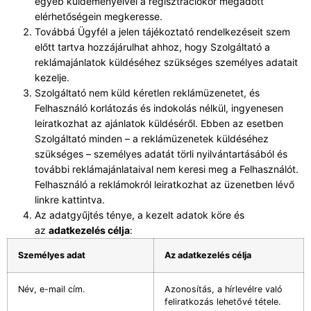
egyéb küldeményeivel a regisztrációkor megadott
elérhetőségein megkeresse.
Továbbá Ügyfél a jelen tájékoztató rendelkezéseit szem
előtt tartva hozzájárulhat ahhoz, hogy Szolgáltató a
reklámajánlatok küldéséhez szükséges személyes adatait
kezelje.
Szolgáltató nem küld kéretlen reklámüzenetet, és
Felhasználó korlátozás és indokolás nélkül, ingyenesen
leiratkozhat az ajánlatok küldéséről. Ebben az esetben
Szolgáltató minden – a reklámüzenetek küldéséhez
szükséges – személyes adatát törli nyilvántartásából és
további reklámajánlataival nem keresi meg a Felhasználót.
Felhasználó a reklámokról leiratkozhat az üzenetben lévő
linkre kattintva.
Az adatgyűjtés ténye, a kezelt adatok köre és
az
adatkezelés célja
:
Személyes adat
Az adatkezelés célja
Név, e-mail cím.
Azonosítás, a hírlevélre való
feliratkozás lehetővé tétele.