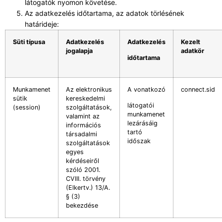
látogatók nyomon követése.
Az adatkezelés időtartama, az adatok törlésének
határideje:
Süti típusa
Adatkezelés
Adatkezelés
Kezelt
jogalapja
adatkör
időtartama
Munkamenet
Az elektronikus
A vonatkozó
connect.sid
sütik
kereskedelmi
látogatói
(session)
szolgáltatások,
munkamenet
valamint az
lezárásáig
információs
tartó
társadalmi
időszak
szolgáltatások
egyes
kérdéseiről
szóló 2001.
CVIII. törvény
(Elkertv.) 13/A.
§ (3)
bekezdése