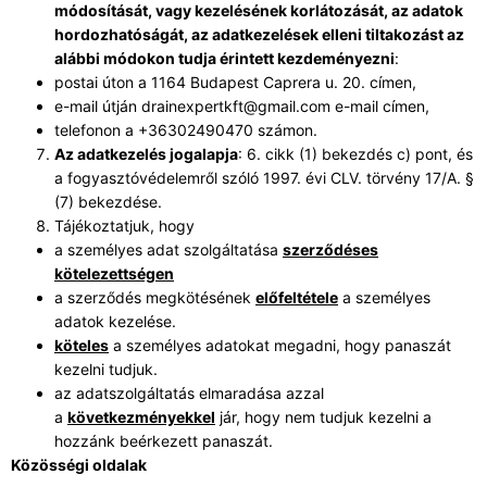
módosítását, vagy kezelésének korlátozását, az adatok
hordozhatóságát, az adatkezelések elleni tiltakozást az
alábbi módokon tudja érintett kezdeményezni
:
postai úton a 1164 Budapest Caprera u. 20. címen,
e-mail útján drainexpertkft@gmail.com e-mail címen,
telefonon a +36302490470 számon.
Az adatkezelés jogalapja
: 6. cikk (1) bekezdés c) pont, és
a fogyasztóvédelemről szóló 1997. évi CLV. törvény 17/A. §
(7) bekezdése.
Tájékoztatjuk, hogy
a személyes adat szolgáltatása
szerződéses
kötelezettségen
a szerződés megkötésének
előfeltétele
a személyes
adatok kezelése.
köteles
a személyes adatokat megadni, hogy panaszát
kezelni tudjuk.
az adatszolgáltatás elmaradása azzal
a
következményekkel
jár, hogy nem tudjuk kezelni a
hozzánk beérkezett panaszát.
Közösségi oldalak