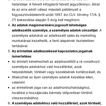
határideje: A felvett kifogásról felvett jegyzőkönyv, átirat
és az arra adott válasz másolati példányait a
fogyasztóvédelemről szóló 1997. évi CLV. törvény 17/A. §
(7) bekezdése alapján 5 évig kell megőrizni.
Az adatok megismerésére jogosult lehetséges
adatkezelők személye, a személyes adatok címzettjei
: A
személyes adatokat az adatkezelő sales és marketing
munkatársai kezelhetik, a fenti alapelvek tiszteletben
tartásával.
A
z érintettek adatkezeléssel kapcsolatos jogainak
ismertetése
:
Az érintett kérelmezheti az adatkezelőtől a rá vonatkozó
személyes adatokhoz való hozzáférést, azok
helyesbítését, törlését vagy kezelésének korlátozását, és
tiltakozhat az ilyen személyes adatok kezelése ellen,
valamint
az érintettnek joga van az adathordozhatósághoz,
továbbá a hozzájárulás bármely időpontban történő
visszavonásához.
A személyes adatokhoz
való hozzáférést
, azok törlését,