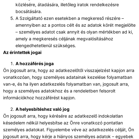
közlésére, átadására, illetőleg iratok rendelkezésre
bocsátására.
A Szolgáltató ezen esetekben a megkereső részére –
amennyiben az a pontos célt és az adatok körét megjelölte
– személyes adatot csak annyit és olyan mértékben ad ki,
amely a megkeresés céljának megvalósításához
elengedhetetlenül szükséges.
Az érintettek jogai
A hozzáférés joga
Ön jogosult arra, hogy az adatkezelőtől visszajelzést kapjon arra
vonatkozóan, hogy személyes adatainak kezelése folyamatban
van-e, és ha ilyen adatkezelés folyamatban van, jogosult arra,
hogy a személyes adatokhoz és a rendeletben felsorolt
információkhoz hozzáférést kapjon.
A helyesbítéshez való jog
Ön jogosult arra, hogy kérésére az adatkezelő indokolatlan
késedelem nélkül helyesbítse az Önre vonatkozó pontatlan
személyes adatokat. Figyelembe véve az adatkezelés célját, Ön
jogosult arra, hogy kérje a hiányos személyes adatok – egyebek