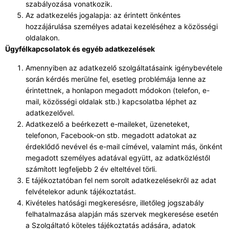
szabályozása vonatkozik.
Az adatkezelés jogalapja: az érintett önkéntes
hozzájárulása személyes adatai kezeléséhez a közösségi
oldalakon.
Ügyfélkapcsolatok és egyéb adatkezelések
Amennyiben az adatkezelő szolgáltatásaink igénybevétele
során kérdés merülne fel, esetleg problémája lenne az
érintettnek, a honlapon megadott módokon (telefon, e-
mail, közösségi oldalak stb.) kapcsolatba léphet az
adatkezelővel.
Adatkezelő a beérkezett e-maileket, üzeneteket,
telefonon, Facebook-on stb. megadott adatokat az
érdeklődő nevével és e-mail címével, valamint más, önként
megadott személyes adatával együtt, az adatközléstől
számított legfeljebb 2 év elteltével törli.
E tájékoztatóban fel nem sorolt adatkezelésekről az adat
felvételekor adunk tájékoztatást.
Kivételes hatósági megkeresésre, illetőleg jogszabály
felhatalmazása alapján más szervek megkeresése esetén
a Szolgáltató köteles tájékoztatás adására, adatok