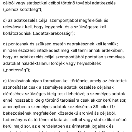
célból vagy statisztikai célból történő további adatkezelés
(„célhoz kötöttség”);
c) az adatkezelés céljai szempontjából megfelelőek és
relevánsak kell, hogy legyenek, és a szükségesre kell
korlátozódniuk („adattakarékosság”);
d) pontosnak és szükség esetén naprakésznek kell lenniük;
minden észszerű intézkedést meg kell tenni annak érdekében,
hogy az adatkezelés céljai szempontjából pontatlan személyes
adatokat haladéktalanul töröljék vagy helyesbítsék
(„pontosság”);
e) tárolásának olyan formában kell történnie, amely az érintettek
azonosítását csak a személyes adatok kezelése céljainak
eléréséhez szükséges ideig teszi lehetővé; a személyes adatok
ennél hosszabb ideig történő tárolására csak akkor kerülhet sor,
amennyiben a személyes adatok kezelésére a 89. cikk (1)
bekezdésének megfelelően közérdekű archiválás céljából,
tudományos és történelmi kutatási célból vagy statisztikai célból
kerül majd sor, az e rendeletben az érintettek jogainak és