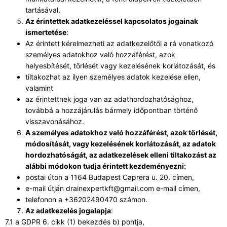
tartásával.
A
z érintettek adatkezeléssel kapcsolatos jogainak
ismertetése
:
Az érintett kérelmezheti az adatkezelőtől a rá vonatkozó
személyes adatokhoz való hozzáférést, azok
helyesbítését, törlését vagy kezelésének korlátozását, és
tiltakozhat az ilyen személyes adatok kezelése ellen,
valamint
az érintettnek joga van az adathordozhatósághoz,
továbbá a hozzájárulás bármely időpontban történő
visszavonásához.
A személyes adatokhoz
való hozzáférést
, azok törlését,
módosítását, vagy kezelésének korlátozását, az adatok
hordozhatóságát, az adatkezelések elleni tiltakozást az
alábbi módokon tudja érintett kezdeményezni
:
postai úton a 1164 Budapest Caprera u. 20. címen,
e-mail útján drainexpertkft@gmail.com e-mail címen,
telefonon a +36202490470 számon.
Az adatkezelés jogalapja
:
7.1 a GDPR 6. cikk (1) bekezdés b) pontja,