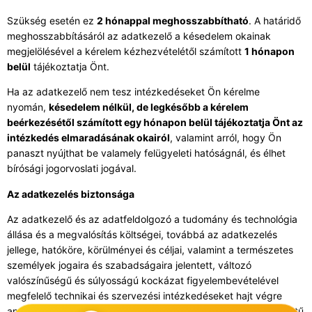
Szükség esetén ez
2 hónappal meghosszabbítható
. A határidő
meghosszabbításáról az adatkezelő a késedelem okainak
megjelölésével a kérelem kézhezvételétől számított
1 hónapon
belül
tájékoztatja Önt.
Ha az adatkezelő nem tesz intézkedéseket Ön kérelme
nyomán,
késedelem nélkül, de legkésőbb a kérelem
beérkezésétől számított egy hónapon belül tájékoztatja Önt az
intézkedés elmaradásának okairól
, valamint arról, hogy Ön
panaszt nyújthat be valamely felügyeleti hatóságnál, és élhet
bírósági jogorvoslati jogával.
Az adatkezelés biztonsága
Az adatkezelő és az adatfeldolgozó a tudomány és technológia
állása és a megvalósítás költségei, továbbá az adatkezelés
jellege, hatóköre, körülményei és céljai, valamint a természetes
személyek jogaira és szabadságaira jelentett, változó
valószínűségű és súlyosságú kockázat figyelembevételével
megfelelő technikai és szervezési intézkedéseket hajt végre
annak érdekében, hogy a kockázat mértékének megfelelő szintű