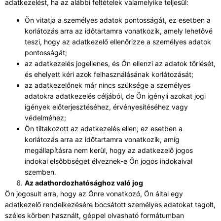
adatkezelést, ha az alábbi feltételek valamelyike teljesül:
Ön vitatja a személyes adatok pontosságát, ez esetben a
korlátozás arra az időtartamra vonatkozik, amely lehetővé
teszi, hogy az adatkezelő ellenőrizze a személyes adatok
pontosságát;
az adatkezelés jogellenes, és Ön ellenzi az adatok törlését,
és ehelyett kéri azok felhasználásának korlátozását;
az adatkezelőnek már nincs szüksége a személyes
adatokra adatkezelés céljából, de Ön igényli azokat jogi
igények előterjesztéséhez, érvényesítéséhez vagy
védelméhez;
Ön tiltakozott az adatkezelés ellen; ez esetben a
korlátozás arra az időtartamra vonatkozik, amíg
megállapításra nem kerül, hogy az adatkezelő jogos
indokai elsőbbséget élveznek-e Ön jogos indokaival
szemben.
Az adathordozhatósághoz való jog
Ön jogosult arra, hogy az Önre vonatkozó, Ön által egy
adatkezelő rendelkezésére bocsátott személyes adatokat tagolt,
széles körben használt, géppel olvasható formátumban