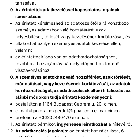
tartásával.
A
z érintettek adatkezeléssel kapcsolatos jogainak
ismertetése
:
Az érintett kérelmezheti az adatkezelőtől a rá vonatkozó
személyes adatokhoz való hozzáférést, azok
helyesbítését, törlését vagy kezelésének korlátozását, és
tiltakozhat az ilyen személyes adatok kezelése ellen,
valamint
az érintettnek joga van az adathordozhatósághoz,
továbbá a hozzájárulás bármely időpontban történő
visszavonásához.
A személyes adatokhoz
való hozzáférést
, azok törlését,
módosítását, vagy kezelésének korlátozását, az adatok
hordozhatóságát, az adatkezelések elleni tiltakozást az
alábbi módokon tudja érintett kezdeményezni
:
postai úton a 1164 Budapest Caprera u. 20. címen,
e-mail útján drainexpertkft@gmail.com e-mail címen,
telefonon a +36202490470 számon.
Az érintett bármikor,
ingyenesen leiratkozhat
a hírlevélről.
Az adatkezelés jogalapja
: az érintett hozzájárulása, 6.