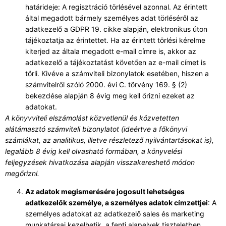
határideje: A regisztráció törlésével azonnal. Az érintett
által megadott bármely személyes adat törléséről az
adatkezelő a GDPR 19. cikke alapján, elektronikus úton
tájékoztatja az érintettet. Ha az érintett törlési kérelme
kiterjed az általa megadott e-mail címre is, akkor az
adatkezelő a tájékoztatást követően az e-mail címet is
törli. Kivéve a számviteli bizonylatok esetében, hiszen a
számvitelről szóló 2000. évi C. törvény 169. § (2)
bekezdése alapján 8 évig meg kell őrizni ezeket az
adatokat.
A könyvviteli elszámolást közvetlenül és közvetetten
alátámasztó számviteli bizonylatot (ideértve a főkönyvi
számlákat, az analitikus, illetve részletező nyilvántartásokat is),
legalább 8 évig kell olvasható formában, a könyvelési
feljegyzések hivatkozása alapján visszakereshető módon
megőrizni.
Az adatok megismerésére jogosult lehetséges
adatkezelők személye, a személyes adatok címzettjei
: A
személyes adatokat az adatkezelő sales és marketing
munkatársai kezelhetik, a fenti alapelvek tiszteletben