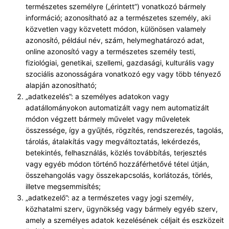
természetes személyre („érintett”) vonatkozó bármely
információ; azonosítható az a természetes személy, aki
közvetlen vagy közvetett módon, különösen valamely
azonosító, például név, szám, helymeghatározó adat,
online azonosító vagy a természetes személy testi,
fiziológiai, genetikai, szellemi, gazdasági, kulturális vagy
szociális azonosságára vonatkozó egy vagy több tényező
alapján azonosítható;
„adatkezelés”: a személyes adatokon vagy
adatállományokon automatizált vagy nem automatizált
módon végzett bármely művelet vagy műveletek
összessége, így a gyűjtés, rögzítés, rendszerezés, tagolás,
tárolás, átalakítás vagy megváltoztatás, lekérdezés,
betekintés, felhasználás, közlés továbbítás, terjesztés
vagy egyéb módon történő hozzáférhetővé tétel útján,
összehangolás vagy összekapcsolás, korlátozás, törlés,
illetve megsemmisítés;
„adatkezelő”: az a természetes vagy jogi személy,
közhatalmi szerv, ügynökség vagy bármely egyéb szerv,
amely a személyes adatok kezelésének céljait és eszközeit