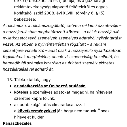
cikk (1) bekezdés a) és f) pontja, és a gazdasági
reklámtevékenység alapvető feltételeiről és egyes
korlátairól szóló 2008. évi XLVIII. törvény 6. § (5)
bekezdése:
A reklámozó, a reklámszolgáltató, illetve a reklám közzétevője –
a hozzájárulásban meghatározott körben – a náluk hozzájáruló
nyilatkozatot tevő személyek személyes adatairól nyilvántartást
vezet. Az ebben a nyilvántartásban rögzített – a reklám
címzettjére vonatkozó – adat csak a hozzájáruló nyilatkozatban
foglaltaknak megfelelően, annak visszavonásáig kezelhető, és
harmadik fél számára kizárólag az érintett személy előzetes
hozzájárulásával adható át.
Tájékoztatjuk, hogy
az adatkezelés az Ön hozzájárulásán
köteles
a személyes adatokat megadni, ha hírlevelet
szeretne kapni tőlünk.
az adatszolgáltatás elmaradása azzal
a
következményekkel
jár, hogy nem tudunk Önnek
hírlevelet küldeni.
Panaszkezelés