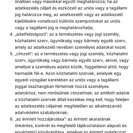
önállóan vagy másokkal együtt meghatározza; ha az
adatkezelés céljait és eszközeit az uniós vagy a tagállami
jog határozza meg, az adatkezelőt vagy az adatkezelő
kijelölésére vonatkozó különös szempontokat az uniós
vagy a tagállami jog is meghatározhatja;
„adatfeldolgozó”: az a természetes vagy jogi személy,
közhatalmi szerv, ügynökség vagy bármely egyéb szerv,
amely az adatkezelő nevében személyes adatokat kezel;
„címzett”: az a természetes vagy jogi személy, közhatalmi
szerv, ügynökség vagy bármely egyéb szerv, akivel, vagy
amellyel a személyes adatot közlik, függetlenül attól, hogy
harmadik fél-e. Azon közhatalmi szervek, amelyek egy
egyedi vizsgálat keretében az uniós vagy a tagállami
joggal összhangban férhetnek hozzá személyes
adatokhoz, nem minősülnek címzettnek; az említett adatok
e közhatalmi szervek általi kezelése meg kell, hogy feleljen
az adatkezelés céljainak megfelelően az alkalmazandó
adatvédelmi szabályoknak;
„az érintett hozzájárulása”: az érintett akaratának
önkéntes, konkrét és megfelelő tájékoztatáson alapuló és
egyértelmű kinyilvánítása, amellyel az érintett nyilatkozat