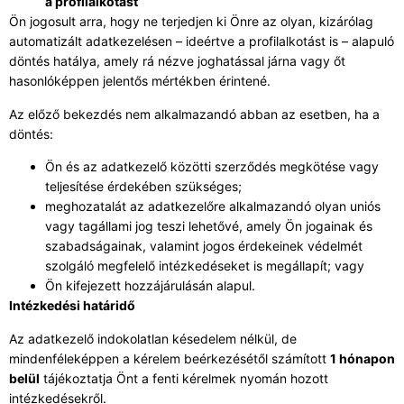
a profilalkotást
Ön jogosult arra, hogy ne terjedjen ki Önre az olyan, kizárólag
automatizált adatkezelésen – ideértve a profilalkotást is – alapuló
döntés hatálya, amely rá nézve joghatással járna vagy őt
hasonlóképpen jelentős mértékben érintené.
Az előző bekezdés nem alkalmazandó abban az esetben, ha a
döntés:
Ön és az adatkezelő közötti szerződés megkötése vagy
teljesítése érdekében szükséges;
meghozatalát az adatkezelőre alkalmazandó olyan uniós
vagy tagállami jog teszi lehetővé, amely Ön jogainak és
szabadságainak, valamint jogos érdekeinek védelmét
szolgáló megfelelő intézkedéseket is megállapít; vagy
Ön kifejezett hozzájárulásán alapul.
Intézkedési határidő
Az adatkezelő indokolatlan késedelem nélkül, de
mindenféleképpen a kérelem beérkezésétől számított
1 hónapon
belül
tájékoztatja Önt a fenti kérelmek nyomán hozott
intézkedésekről.