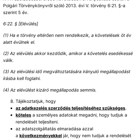
Polgári Törvénykönyvről szóló 2013. évi V. törvény 6:21. §-a
szerint 5 év.
6:22. § [Elévülés]
(1) Ha e törvény eltérően nem rendelkezik, a követelések öt év
alatt évülnek el.
(2) Az elévülés akkor kezdődik, amikor a követelés esedékessé
válik.
(3) Az elévülési idő megváltoztatására irányuló megállapodást
írásba kell foglalni.
(4) Az elévülést kizáró megállapodás semmis.
Tájékoztatjuk, hogy
az adatkezelés szerződés teljesítéséhez szükséges
.
köteles
a személyes adatokat megadni, hogy tudjuk a
rendelését teljesíteni.
az adatszolgáltatás elmaradása azzal
a
következményekkel
jár, hogy nem tudjuk a rendelését