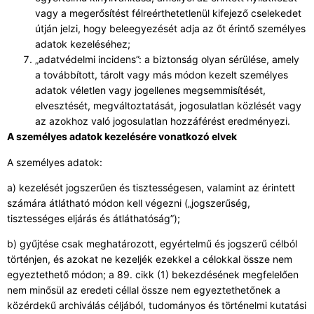
vagy a megerősítést félreérthetetlenül kifejező cselekedet
útján jelzi, hogy beleegyezését adja az őt érintő személyes
adatok kezeléséhez;
„adatvédelmi incidens”: a biztonság olyan sérülése, amely
a továbbított, tárolt vagy más módon kezelt személyes
adatok véletlen vagy jogellenes megsemmisítését,
elvesztését, megváltoztatását, jogosulatlan közlését vagy
az azokhoz való jogosulatlan hozzáférést eredményezi.
A személyes adatok kezelésére vonatkozó elvek
A személyes adatok:
a) kezelését jogszerűen és tisztességesen, valamint az érintett
számára átlátható módon kell végezni („jogszerűség,
tisztességes eljárás és átláthatóság”);
b) gyűjtése csak meghatározott, egyértelmű és jogszerű célból
történjen, és azokat ne kezeljék ezekkel a célokkal össze nem
egyeztethető módon; a 89. cikk (1) bekezdésének megfelelően
nem minősül az eredeti céllal össze nem egyeztethetőnek a
közérdekű archiválás céljából, tudományos és történelmi kutatási