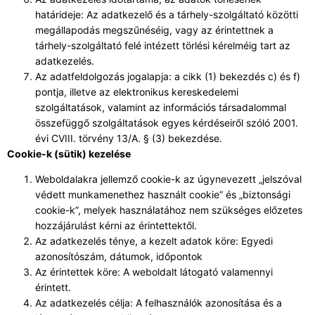
határideje: Az adatkezelő és a tárhely-szolgáltató közötti
megállapodás megszűnéséig, vagy az érintettnek a
tárhely-szolgáltató felé intézett törlési kérelméig tart az
adatkezelés.
Az adatfeldolgozás jogalapja: a cikk (1) bekezdés c) és f)
pontja, illetve az elektronikus kereskedelemi
szolgáltatások, valamint az információs társadalommal
összefüggő szolgáltatások egyes kérdéseiről szóló 2001.
évi CVIII. törvény 13/A. § (3) bekezdése.
Cookie-k (sütik) kezelése
Weboldalakra jellemző cookie-k az úgynevezett „jelszóval
védett munkamenethez használt cookie” és „biztonsági
cookie-k”, melyek használatához nem szükséges előzetes
hozzájárulást kérni az érintettektől.
Az adatkezelés ténye, a kezelt adatok köre: Egyedi
azonosítószám, dátumok, időpontok
Az érintettek köre: A weboldalt látogató valamennyi
érintett.
Az adatkezelés célja: A felhasználók azonosítása és a