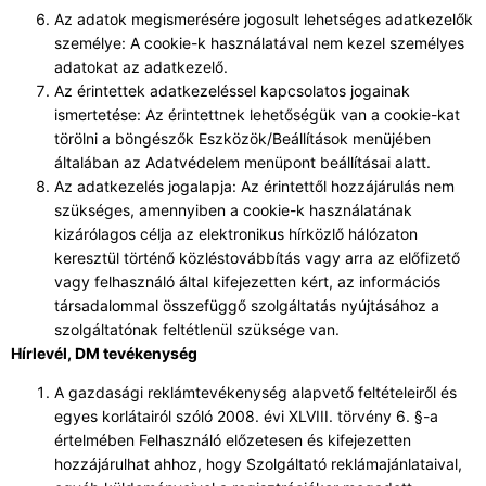
Az adatok megismerésére jogosult lehetséges adatkezelők
személye: A cookie-k használatával nem kezel személyes
adatokat az adatkezelő.
Az érintettek adatkezeléssel kapcsolatos jogainak
ismertetése: Az érintettnek lehetőségük van a cookie-kat
törölni a böngészők Eszközök/Beállítások menüjében
általában az Adatvédelem menüpont beállításai alatt.
Az adatkezelés jogalapja: Az érintettől hozzájárulás nem
szükséges, amennyiben a cookie-k használatának
kizárólagos célja az elektronikus hírközlő hálózaton
keresztül történő közléstovábbítás vagy arra az előfizető
vagy felhasználó által kifejezetten kért, az információs
társadalommal összefüggő szolgáltatás nyújtásához a
szolgáltatónak feltétlenül szüksége van.
Hírlevél, DM tevékenység
A gazdasági reklámtevékenység alapvető feltételeiről és
egyes korlátairól szóló 2008. évi XLVIII. törvény 6. §-a
értelmében Felhasználó előzetesen és kifejezetten
hozzájárulhat ahhoz, hogy Szolgáltató reklámajánlataival,