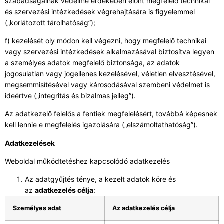
szabadságainak védelme érdekében előírt megfelelő technikai
és szervezési intézkedések végrehajtására is figyelemmel
(„korlátozott tárolhatóság”);
f) kezelését oly módon kell végezni, hogy megfelelő technikai
vagy szervezési intézkedések alkalmazásával biztosítva legyen
a személyes adatok megfelelő biztonsága, az adatok
jogosulatlan vagy jogellenes kezelésével, véletlen elvesztésével,
megsemmisítésével vagy károsodásával szembeni védelmet is
ideértve („integritás és bizalmas jelleg”).
Az adatkezelő felelős a fentiek megfelelésért, továbbá képesnek
kell lennie e megfelelés igazolására („elszámoltathatóság”).
Adatkezelések
Weboldal működtetéshez kapcsolódó adatkezelés
Az adatgyűjtés ténye, a kezelt adatok köre és
az
adatkezelés célja
:
Személyes adat
Az adatkezelés célja