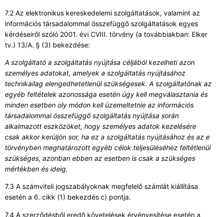
7.2 Az elektronikus kereskedelemi szolgáltatások, valamint az
információs társadalommal összefüggő szolgáltatások egyes
kérdéseiről szóló 2001. évi CVIII. törvény (a továbbiakban: Elker
tv.) 13/A. § (3) bekezdése:
A szolgáltató a szolgáltatás nyújtása céljából kezelheti azon
személyes adatokat, amelyek a szolgáltatás nyújtásához
technikailag elengedhetetlenül szükségesek. A szolgáltatónak az
egyéb feltételek azonossága esetén úgy kell megválasztania és
minden esetben oly módon kell üzemeltetnie az információs
társadalommal összefüggő szolgáltatás nyújtása során
alkalmazott eszközöket, hogy személyes adatok kezelésére
csak akkor kerüljön sor, ha ez a szolgáltatás nyújtásához és az e
törvényben meghatározott egyéb célok teljesüléséhez feltétlenül
szükséges, azonban ebben az esetben is csak a szükséges
mértékben és ideig.
7.3 A számviteli jogszabályoknak megfelelő számlát kiállítása
esetén a 6. cikk (1) bekezdés c) pontja.
7.4 A szerződésből eredő követelések érvényesítése esetén a