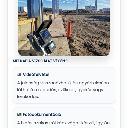
MIT KAP A VIZSGÁLAT VÉGÉN?
Videófelvétel
A jelenség visszanézhető, és egyértelműen
látható a repedés, szűkület, gyökér vagy
lerakódás.
Fotódokumentáció
A hibás szakaszról képkivágat készül, így Ön