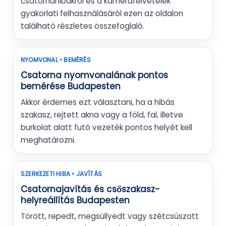
csatornahibákról és a kamerafelvételek
gyakorlati felhasználásáról ezen az oldalon
található részletes összefoglaló.
NYOMVONAL • BEMÉRÉS
Csatorna nyomvonalának pontos
bemérése Budapesten
Akkor érdemes ezt választani, ha a hibás
szakasz, rejtett akna vagy a föld, fal, illetve
burkolat alatt futó vezeték pontos helyét kell
meghatározni.
SZERKEZETI HIBA • JAVÍTÁS
Csatornajavítás és csőszakasz-
helyreállítás Budapesten
Törött, repedt, megsüllyedt vagy szétcsúszott