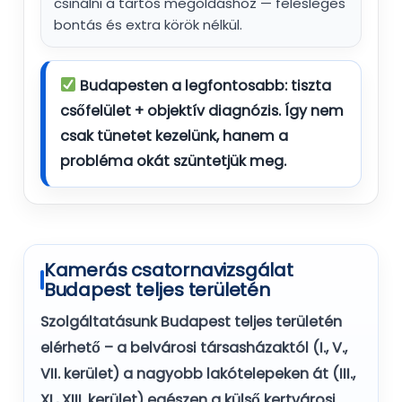
csinálni a tartós megoldáshoz — felesleges
bontás és extra körök nélkül.
Budapesten a legfontosabb:
tiszta
csőfelület + objektív diagnózis
. Így nem
csak tünetet kezelünk, hanem a
probléma okát szüntetjük meg.
Kamerás csatornavizsgálat
Budapest teljes területén
Szolgáltatásunk Budapest teljes területén
elérhető – a belvárosi társasházaktól (I., V.,
VII. kerület) a nagyobb lakótelepeken át (III.,
XI., XIII. kerület) egészen a külső kertvárosi