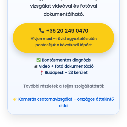
vizsgálat
videóval és fotóval
dokumentálható
.
+36 20 249 0470
Hívjon most – rövid egyeztetés után
pontosítjuk a következő lépést
Bontásmentes diagnózis
Videó + fotó dokumentáció
Budapest – 23 kerület
További részletek a teljes szolgáltatásról:
Kamerás csatornavizsgálat – országos áttekintő
oldal