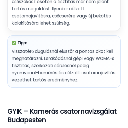
csőszakasz esetén a tisztítás már nem jelent
tartós megoldást. Ilyenkor célzott
csatornajavításra, csőcserére vagy új bekötés
kialakítására lehet szükség.
Tipp:
Visszatérő dugulásnál először a pontos okot kell
meghatározni. Lerakódásnál gépi vagy WOMÁ-s
tisztítás, szerkezeti sérülésnél pedig
nyomvonal-bemérés és célzott csatornajavítás
vezethet tartós eredményhez.
GYIK – Kamerás csatornavizsgálat
Budapesten