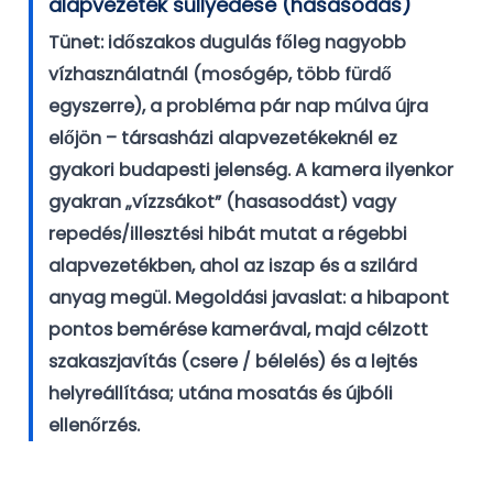
alapvezeték süllyedése (hasasodás)
Tünet: időszakos dugulás főleg nagyobb
vízhasználatnál (mosógép, több fürdő
egyszerre), a probléma pár nap múlva újra
előjön – társasházi alapvezetékeknél ez
gyakori budapesti jelenség. A kamera ilyenkor
gyakran „vízzsákot” (hasasodást) vagy
repedés/illesztési hibát mutat a régebbi
alapvezetékben, ahol az iszap és a szilárd
anyag megül.
Megoldási javaslat:
a hibapont
pontos bemérése kamerával, majd célzott
szakaszjavítás (csere / bélelés) és a lejtés
helyreállítása; utána mosatás és újbóli
ellenőrzés.