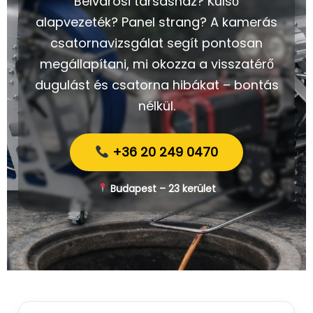
Belvárosi társasház? Külső
alapvezeték? Panel strang? A kamerás
csatornavizsgálat segít pontosan
megállapítani, mi okozza a visszatérő
dugulást és csatorna hibákat – bontás
nélkül.
+36 20 249 0470
Budapest – 23 kerület