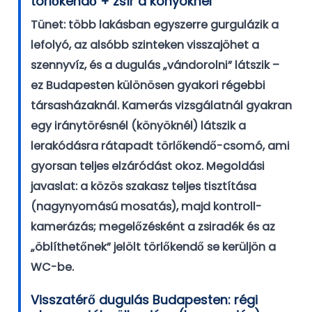
törlőkendő + zsír a könyöknél
Tünet: több lakásban egyszerre gurgulázik a
lefolyó, az alsóbb szinteken visszajöhet a
szennyvíz, és a dugulás „vándorolni” látszik –
ez Budapesten különösen gyakori régebbi
társasházaknál. Kamerás vizsgálatnál gyakran
egy iránytörésnél (könyöknél) látszik a
lerakódásra rátapadt törlőkendő-csomó, ami
gyorsan teljes elzáródást okoz.
Megoldási
javaslat:
a közös szakasz teljes tisztítása
(nagynyomású mosatás), majd kontroll-
kamerázás; megelőzésként a zsiradék és az
„öblíthetőnek” jelölt törlőkendő se kerüljön a
WC-be.
Visszatérő dugulás Budapesten: régi