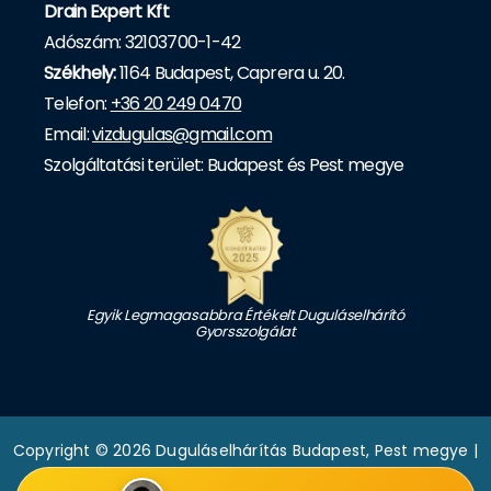
Drain Expert Kft
Adószám: 32103700-1-42
Székhely:
1164 Budapest, Caprera u. 20.
Telefon:
+36 20 249 0470
Email:
vizdugulas@gmail.com
Szolgáltatási terület: Budapest és Pest megye
Egyik Legmagasabbra Értékelt Duguláselhárító
Gyorsszolgálat
Copyright © 2026 Duguláselhárítás Budapest, Pest megye |
Drain Expert