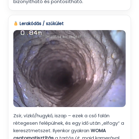
bizonyítható és pontosítható.
Lerakódás / szűkület
Zsír, vízkő/hugykő, iszap – ezek a cső falán
rétegesen felépülnek, és egy idő után „elfogy” a
keresztmetszet. Ilyenkor gyakran
WOMA
csatornatisztítás
a tartós út, majd kamerával