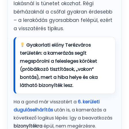
lakásnál is tünetet okozhat. Régi
bérházaknál a csőfal gyakran érdesebb
– a lerakódás gyorsabban felépül, ezért
a visszatérés tipikus.
Gyakorlati előny Terézváros
területén:
a kamerázás segít
megspórolni a felesleges köröket
(próbálkozó tisztítások, „vakon”
bontás), mert a hiba
helye és oka
látható bizonyíték lesz.
Ha a gond már visszatért a
6. kerületi
duguláselhárítás
után is, a kamerázás a
következő logikus lépés: így a beavatkozás
bizonyítékra
épül, nem megérzésre.