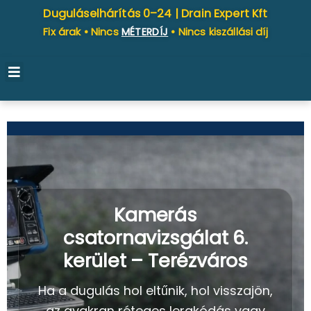
Duguláselhárítás 0–24 |
Drain Expert Kft
Fix árak • Nincs
MÉTERDÍJ
• Nincs kiszállási díj
Kamerás
csatornavizsgálat 6.
kerület – Terézváros
Ha a dugulás hol eltűnik, hol visszajön,
az gyakran réteges lerakódás vagy