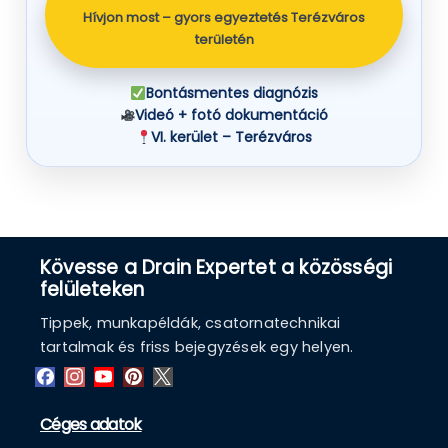
Hívjon most – gyors egyeztetés Terézváros
területén
Bontásmentes diagnózis
Videó + fotó dokumentáció
VI. kerület – Terézváros
Kövesse a Drain Expertet a közösségi
felületeken
Tippek, munkapéldák, csatornatechnikai
tartalmak és friss bejegyzések egy helyen.
Céges adatok