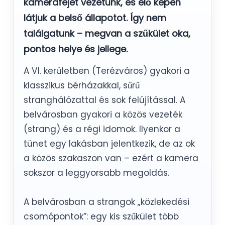
kamerafejet vezetünk, és élő képen
látjuk a belső állapotot. Így nem
találgatunk – megvan a szűkület oka,
pontos helye és jellege.
A VI. kerületben (Terézváros) gyakori a
klasszikus bérházakkal, sűrű
stranghálózattal és sok felújítással. A
belvárosban gyakori a közös vezeték
(strang) és a régi idomok. Ilyenkor a
tünet egy lakásban jelentkezik, de az ok
a közös szakaszon van – ezért a kamera
sokszor a leggyorsabb megoldás.
A belvárosban a strangok „közlekedési
csomópontok”: egy kis szűkület több