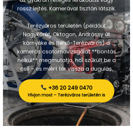
rossz lejtés. Kamerával tisztán látszik.
Terézváros területén (például:
Nagykörút, Oktogon, Andrássy út
környéke és Belső-Terézváros) a
kamerás csatornavizsgálat **bontás
nélkül** megmutatja, hol szűkült be a
cső – és miért tér vissza a dugulás.
+36 20 249 0470
Hívjon most – Terézváros területén is