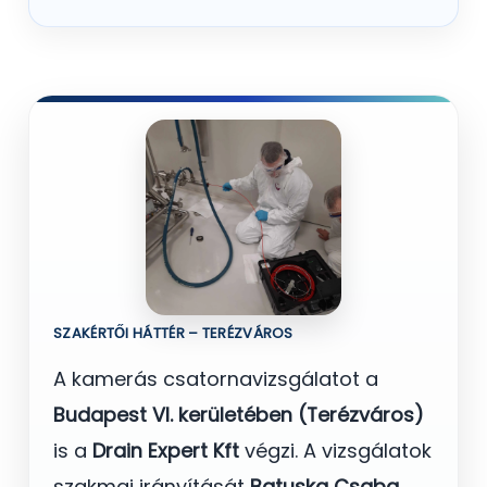
SZAKÉRTŐI HÁTTÉR – TERÉZVÁROS
A kamerás csatornavizsgálatot a
Budapest VI. kerületében (Terézváros)
is a
Drain Expert Kft
végzi. A vizsgálatok
szakmai irányítását
Batuska Csaba