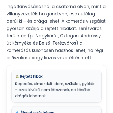
Ingatlanvásárlásnál a csatorna olyan, mint a
villanyvezeték: ha gond van, csak utólag
derül ki – és drága lehet. A kamerás vizsgálat
gyorsan kizárja a rejtett hibákat. Terézváros
területén (pl. Nagykörút, Oktogon, Andrássy
út környéke és Belső-Terézváros) a
kamerázás különösen hasznos lehet, ha régi
csőszakasz vagy közös vezeték érintett.
Rejtett hibák
Repedés, elmozdult idom, szűkület, gyökér
– ezek kívülről nem látszanak, de később
drágák lehetnek.
Állapot valós képen