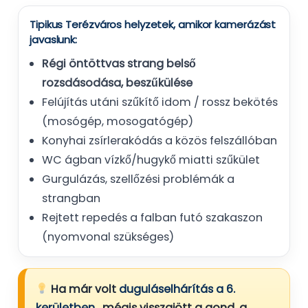
Tipikus Terézváros helyzetek, amikor kamerázást
javaslunk:
Régi öntöttvas strang belső
rozsdásodása, beszűkülése
Felújítás utáni szűkítő idom / rossz bekötés
(mosógép, mosogatógép)
Konyhai zsírlerakódás a közös felszállóban
WC ágban vízkő/hugykő miatti szűkület
Gurgulázás, szellőzési problémák a
strangban
Rejtett repedés a falban futó szakaszon
(nyomvonal szükséges)
Ha már volt
duguláselhárítás a 6.
kerületben
, mégis visszajött a gond, a