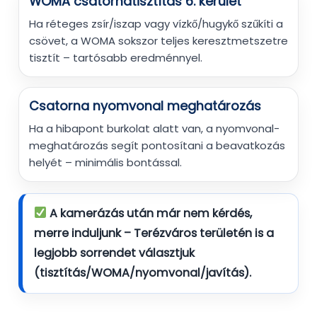
WOMA csatornatisztítás 6. kerület
Ha réteges zsír/iszap vagy vízkő/hugykő szűkíti a
csövet, a WOMA sokszor teljes keresztmetszetre
tisztít – tartósabb eredménnyel.
Csatorna nyomvonal meghatározás
Ha a hibapont burkolat alatt van, a nyomvonal-
meghatározás segít pontosítani a beavatkozás
helyét – minimális bontással.
A kamerázás után már nem kérdés,
merre induljunk – Terézváros területén is a
legjobb sorrendet választjuk
(tisztítás/WOMA/nyomvonal/javítás).