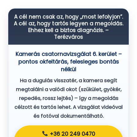
A cél nem csak az, hogy „most lefolyjon”.
A cél az, hogy tartós legyen a megoldás.
Ehhez kell a biztos diagnózis. –
Terézváros
Kamerás csatornavizsgálat 6. kerület –
pontos okfeltárás, felesleges bontás
nélkül
Ha a dugulás visszatér, a kamera segít
megtalálni a valódi okot (szűkület, gyökér,
repedés, rossz lejtés) – így a megoldás
célzott és tartós lehet. A vizsgálat
videóval
és fotóval dokumentálható
.
+36 20 249 0470