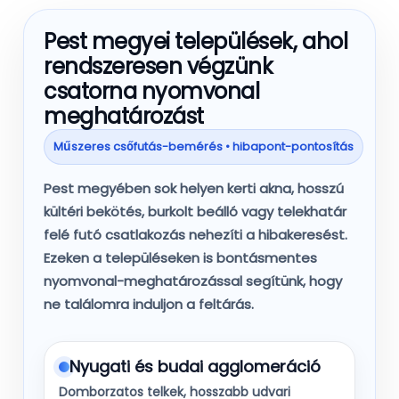
Pest megyei települések, ahol
rendszeresen végzünk
csatorna nyomvonal
meghatározást
Műszeres csőfutás-bemérés • hibapont-pontosítás
Pest megyében sok helyen
kerti akna
,
hosszú
kültéri bekötés
,
burkolt beálló
vagy
telekhatár
felé futó csatlakozás
nehezíti a hibakeresést.
Ezeken a településeken is
bontásmentes
nyomvonal-meghatározással
segítünk, hogy
ne találomra induljon a feltárás.
Nyugati és budai agglomeráció
Domborzatos telkek, hosszabb udvari