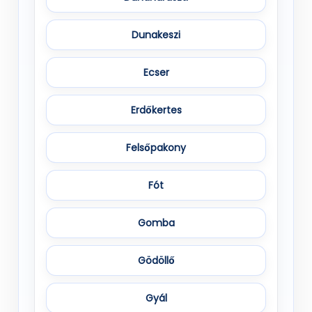
Dunakeszi
Ecser
Erdőkertes
Felsőpakony
Fót
Gomba
Gödöllő
Gyál