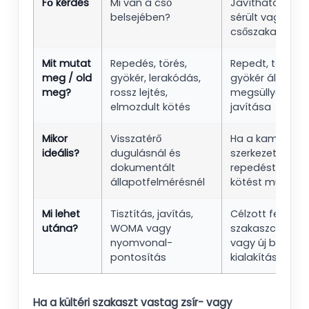
Fő kérdés
Mi van a cső
Javítható-e cél
belsejében?
sérült vagy hib
csőszakasz?
Mit mutat
Repedés, törés,
Repedt, törött, 
meg / old
gyökér, lerakódás,
gyökér által sér
meg?
rossz lejtés,
megsüllyedt cs
elmozdult kötés
javítása
Mikor
Visszatérő
Ha a kamerás v
ideális?
dugulásnál és
szerkezeti hibát,
dokumentált
repedést vagy 
állapotfelmérésnél
kötést mutat
Mi lehet
Tisztítás, javítás,
Célzott feltárás
utána?
WOMA vagy
szakaszcsere, k
nyomvonal-
vagy új bekötő
pontosítás
kialakítása
Ha a kültéri szakaszt vastag zsír- vagy