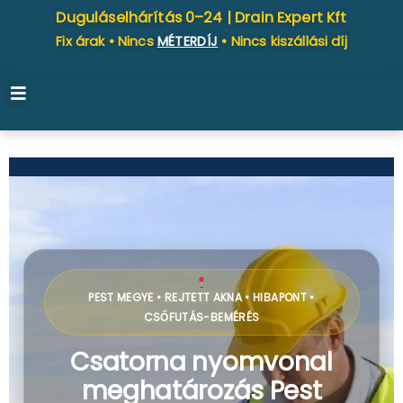
Duguláselhárítás 0–24 |
Drain Expert Kft
Fix árak • Nincs
MÉTERDÍJ
• Nincs kiszállási díj
PEST MEGYE • REJTETT AKNA • HIBAPONT •
CSŐFUTÁS-BEMÉRÉS
Csatorna nyomvonal
meghatározás Pest