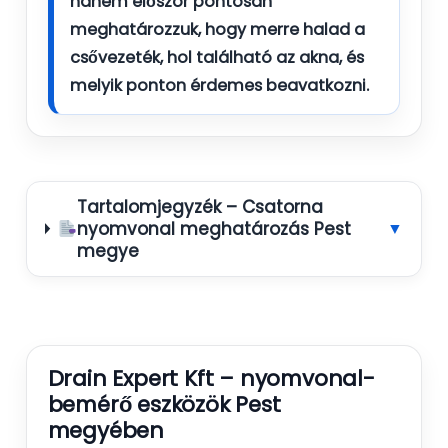
hanem először pontosan
meghatározzuk, hogy
merre halad a
csővezeték, hol található az akna, és
melyik ponton érdemes beavatkozni
.
Tartalomjegyzék – Csatorna
nyomvonal meghatározás Pest
▼
megye
Drain Expert Kft – nyomvonal-
bemérő eszközök Pest
megyében