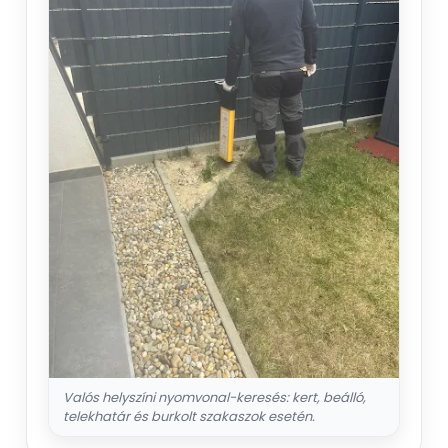
Valós helyszíni nyomvonal-keresés: kert, beálló,
telekhatár és burkolt szakaszok esetén.