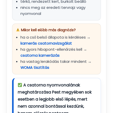
térkő, rendezett kert, burkolt beálló
nincs meg az eredeti tervrajz vagy
nyomvonal
Mikor kell előbb más diagnózis?
ha a cső belső állapota is kérdéses →
kamerás csatornavizsgálat
ha gyors hibapont-ellenőrzés kell →
csatorna kamerázás
ha vastag lerakódás takar mindent →
WOMA tisztítás
A csatorna nyomvonalának
meghatározása
Pest megyében
sok
esetben a
legjobb első lépés
, mert
nem azonnal bontással kezdünk,