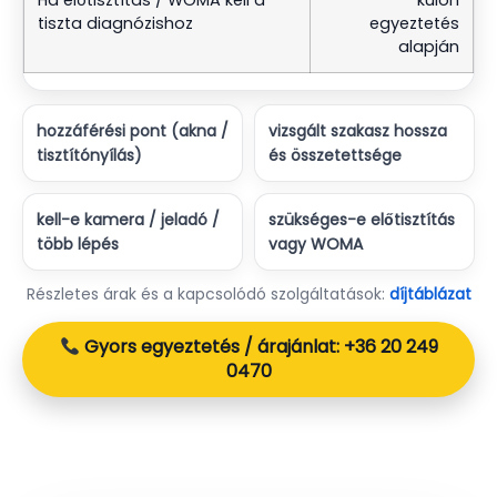
Ha előtisztítás / WOMA kell a
külön
tiszta diagnózishoz
egyeztetés
alapján
hozzáférési pont (akna /
vizsgált szakasz hossza
tisztítónyílás)
és összetettsége
kell-e kamera / jeladó /
szükséges-e előtisztítás
több lépés
vagy WOMA
Részletes árak és a kapcsolódó szolgáltatások:
díjtáblázat
Gyors egyeztetés / árajánlat: +36 20 249
0470