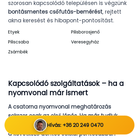
szorosan kapcsolódó településen is végzünk
bontásmentes csőfutás-bemérést
, rejtett
akna keresést és hibapont-pontosítást.
Etyek
Pilisborosjenő
Piliscsaba
Veresegyház
Zsámbék
Kapcsolódó szolgáltatások – ha a
nyomvonal már ismert
A csatorna nyomvonal meghatározás
sokszor csak az első lépés. Ha már tudjuk,
merre fut a vezeték és hol a problémás pont,
Hívás: +36 20 249 0470
a következő döntés sokkal pontosabban