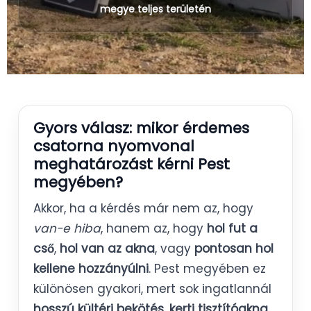
megye teljes területén
Gyors válasz: mikor érdemes
csatorna nyomvonal
meghatározást kérni Pest
megyében?
Akkor, ha a kérdés már nem az, hogy
van-e hiba
, hanem az, hogy
hol fut a
cső
,
hol van az akna
, vagy
pontosan hol
kellene hozzányúlni
. Pest megyében ez
különösen gyakori, mert sok ingatlannál
hosszú kültéri bekötés
,
kerti tisztítóakna
,