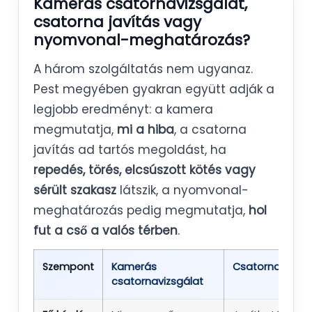
Kamerás csatornavizsgálat,
csatorna javítás vagy
nyomvonal-meghatározás?
A három szolgáltatás nem ugyanaz.
Pest megyében gyakran együtt adják a
legjobb eredményt: a kamera
megmutatja,
mi a hiba
, a csatorna
javítás ad tartós megoldást, ha
repedés, törés, elcsúszott kötés vagy
sérült szakasz
látszik, a nyomvonal-
meghatározás pedig megmutatja,
hol
fut a cső a valós térben
.
Szempont
Kamerás
Csatorna javítá
csatornavizsgálat