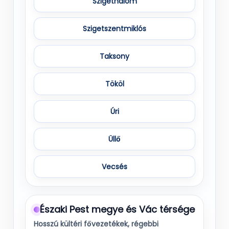
Szigethalom
Szigetszentmiklós
Taksony
Tököl
Úri
Üllő
Vecsés
Északi Pest megye és Vác térsége
Hosszú kültéri fővezetékek, régebbi