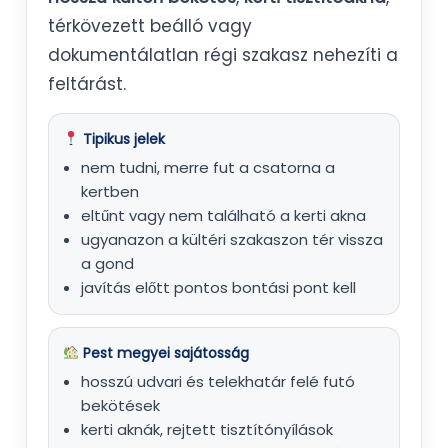
térkövezett beálló vagy
dokumentálatlan régi szakasz nehezíti a
feltárást.
Tipikus jelek
nem tudni, merre fut a csatorna a
kertben
eltűnt vagy nem található a kerti akna
ugyanazon a kültéri szakaszon tér vissza
a gond
javítás előtt pontos bontási pont kell
Pest megyei sajátosság
hosszú udvari és telekhatár felé futó
bekötések
kerti aknák, rejtett tisztítónyílások