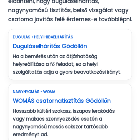
eldönteni, hogy duguláselhárítás,
nagynyomású tisztítás, belső vizsgálat vagy
csatorna javítás felé érdemes-e továbblépni.
DUGULÁS • HELYI HIBAELHÁRÍTÁS
Duguláselhárítás Gödöllőn
Ha a bemérés után az átjárhatóság
helyreállítása a fő feladat, ez a helyi
szolgáltatás adja a gyors beavatkozási irányt.
NAGYNYOMÁS • WOMA
WOMÁS csatornatisztítás Gödöllőn
Hosszabb kültéri szakasz, iszapos lerakódás
vagy makacs szennyeződés esetén a
nagynyomású mosás sokszor tartósabb
eredményt ad.