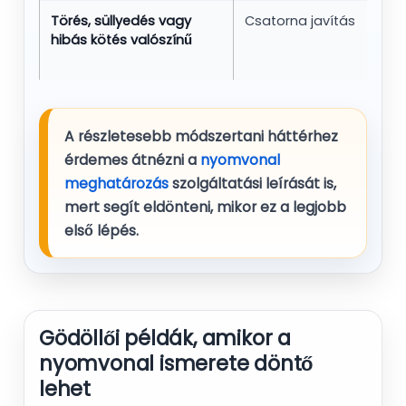
Törés, süllyedés vagy
Csatorna javítás
A 
hibás kötés valószínű
me
sz
A részletesebb módszertani háttérhez
érdemes átnézni a
nyomvonal
meghatározás
szolgáltatási leírását is,
mert segít eldönteni, mikor ez a legjobb
első lépés.
Gödöllői példák, amikor a
nyomvonal ismerete döntő
lehet