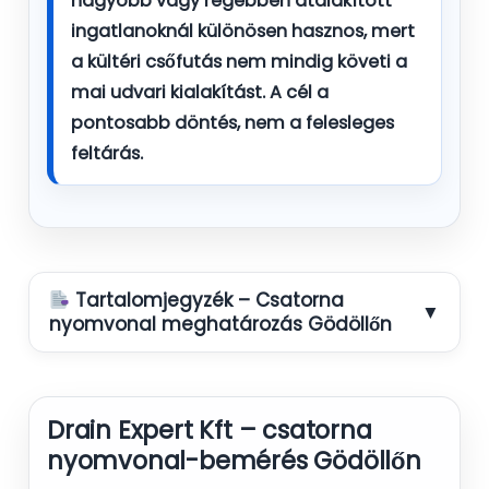
nagyobb vagy régebben átalakított
ingatlanoknál különösen hasznos, mert
a kültéri csőfutás nem mindig követi a
mai udvari kialakítást. A cél a
pontosabb döntés, nem a felesleges
feltárás.
Tartalomjegyzék – Csatorna
▼
nyomvonal meghatározás Gödöllőn
Drain Expert Kft – csatorna
nyomvonal-bemérés Gödöllőn