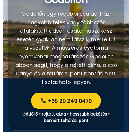
Gödöllőn egy régebbi családi ház,
nagyobb telek vagy többször
átalakított udvari csatornaszakasz
esetén gyakran nem látszik, merre fut
a vezeték. A műszeres csatorna
nyomvonal meghatározás Gödöllőn
abban segít, hogy a rejtett akna, a cső
iránya és a feltárási pont bontás előtt
tisztázható legyen.
+36 20 249 0470
Gödöllő • rejtett akna • hosszabb bekötés •
bemért feltárási pont