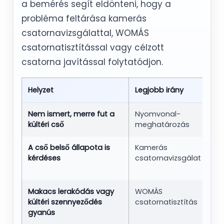
a bemérés segít eldönteni, hogy a
probléma feltárása kamerás
csatornavizsgálattal, WOMÁS
csatornatisztítással vagy célzott
csatorna javítással folytatódjon.
Helyzet
Legjobb irány
Mi
Nem ismert, merre fut a
Nyomvonal-
Elő
kültéri cső
meghatározás
ér
A cső belső állapota is
Kamerás
Re
kérdéses
csatornavizsgálat
ler
lá
Makacs lerakódás vagy
WOMÁS
A 
kültéri szennyeződés
csatornatisztítás
te
gyanús
elt