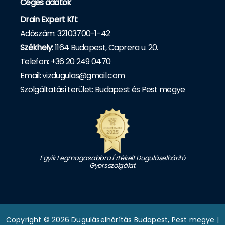
Céges adatok
Drain Expert Kft
Adószám: 32103700-1-42
Székhely:
1164 Budapest, Caprera u. 20.
Telefon:
+36 20 249 0470
Email:
vizdugulas@gmail.com
Szolgáltatási terület: Budapest és Pest megye
Egyik Legmagasabbra Értékelt Duguláselhárító
Gyorsszolgálat
Copyright © 2026 Duguláselhárítás Budapest, Pest megye |