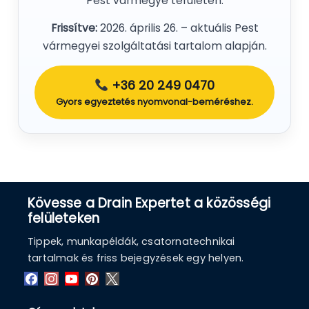
Pest vármegye területén.
Frissítve:
2026. április 26.
– aktuális Pest
vármegyei szolgáltatási tartalom alapján.
+36 20 249 0470
Gyors egyeztetés nyomvonal-beméréshez.
Kövesse a Drain Expertet a közösségi
felületeken
Tippek, munkapéldák, csatornatechnikai
tartalmak és friss bejegyzések egy helyen.