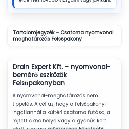
érdemes tovább vizsgálni vagy javítani.
Tartalomjegyzék – Csatorna nyomvonal
meghatározás Felsőpakony
Drain Expert Kft. – nyomvonal-
bemérő eszközök
Felsőpakonyban
A nyomvonal-meghatározás nem
tippelés. A cél az, hogy a felsőpakonyi
ingatlannál a kültéri csatorna futása, a
rejtett akna helye vagy a gyanús kert
alatti szakasz
műszeresen követhető