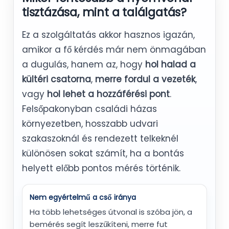
tisztázása, mint a találgatás?
Ez a szolgáltatás akkor hasznos igazán,
amikor a fő kérdés már nem önmagában
a dugulás, hanem az, hogy
hol halad a
kültéri csatorna
,
merre fordul a vezeték
,
vagy
hol lehet a hozzáférési pont
.
Felsőpakonyban családi házas
környezetben, hosszabb udvari
szakaszoknál és rendezett telkeknél
különösen sokat számít, ha a bontás
helyett előbb pontos mérés történik.
Nem egyértelmű a cső iránya
Ha több lehetséges útvonal is szóba jön, a
bemérés segít leszűkíteni, merre fut