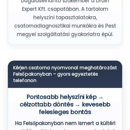
Duguláselhárító szakember a Drain
Expert Kft. csapatában. A tartalom
helyszíni tapasztalatokra,
csatornadiagnosztikai munkákra és Pest
megyei szolgáltatási gyakorlatra épül.
Kérjen csatorna nyomvonal meghatározást
Felsőpakonyban – gyors egyeztetés
telefonon
Pontosabb helyszíni kép →
célzottabb döntés → kevesebb
felesleges bontás
Ha Felsőpakonyban nem ismert a kültéri