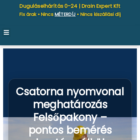
Duguláselhárítás 0–24 |
Drain Expert Kft
Fix árak • Nincs
MÉTERDÍJ
• Nincs kiszállási díj
Csatorna nyomvonal
meghatározás
Felsőpakony –
pontos bemérés