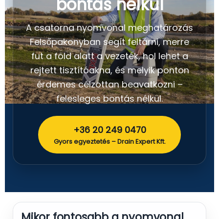
bontás nélkül
A csatorna nyomvonal meghatározás
Felsőpakonyban segít feltárni, merre
fut a föld alatt a vezeték, hol lehet a
rejtett tisztítóakna, és melyik ponton
érdemes célzottan beavatkozni –
felesleges bontás nélkül.
+36 20 249 0470
Gyors egyeztetés – Drain Expert Kft.
Mikor fontosabb a nyomvonal