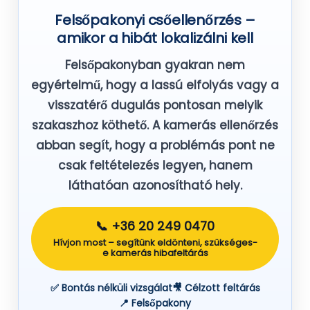
Felsőpakonyi csőellenőrzés –
amikor a hibát lokalizálni kell
Felsőpakonyban gyakran nem
egyértelmű, hogy a lassú elfolyás vagy a
visszatérő dugulás pontosan melyik
szakaszhoz köthető. A kamerás ellenőrzés
abban segít, hogy a problémás pont ne
csak feltételezés legyen, hanem
láthatóan azonosítható hely.
📞 +36 20 249 0470
Hívjon most – segítünk eldönteni, szükséges-
e kamerás hibafeltárás
✅ Bontás nélküli vizsgálat
🎥 Célzott feltárás
📍 Felsőpakony