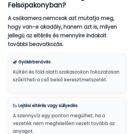
Felsőpakonyban?
A csőkamera nemcsak azt mutatja meg,
hogy van-e akadály, hanem azt is, milyen
jellegű az eltérés és mennyire indokolt
további beavatkozás.
🌿 Gyökérbenövés
Kültéri és föld alatti szakaszokon fokozatosan
szűkítheti a cső belső keresztmetszetét.
📉 Lejtési eltérés vagy süllyedés
A szennyvíz egy ponton megülhet, ha a
vezeték nem megfelelően vezeti tovább az
anyagot.