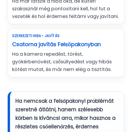
Ha már látszik a hiba oka, de kültéri
szakasznál még pontosítani kell, hol fut a
vezeték és hol érdemes feltárni vagy javítani.
SZERKEZETI HIBA • JAVÍTÁS
Csatorna javítás Felsőpakonyban
Ha a kamera repedést, törést,
gyökérbenövést, csősüllyedést vagy hibás
kötést mutat, és már nem elég a tisztítás.
Ha nemcsak a felsőpakonyi problémát
szeretné átlátni, hanem szélesebb
körben is kíváncsi arra, mikor hasznos a
részletes csőellenőrzés, érdemes