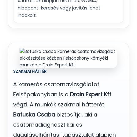
A látottak alapján tisztítás, WOMA,
hibapont-keresés vagy javítás lehet
indokolt.
SZAKMAI HÁTTÉR
A kamerás csatornavizsgálatot
Felsőpakonyban is a
Drain Expert Kft
végzi. A munkák szakmai hátterét
Batuska Csaba
biztosítja, aki a
csatornadiagnosztikai és
duguláselhárítási tapasztalat alapján