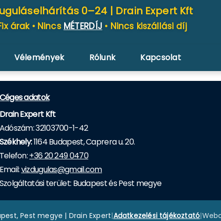
uguláselhárítás 0–24 |
Drain Expert Kft
Fix árak • Nincs
MÉTERDÍJ
• Nincs kiszállási díj
Vélemények
Rólunk
Kapcsolat
Céges adatok
Drain Expert Kft
Adószám: 32103700-1-42
Székhely:
1164 Budapest, Caprera u. 20.
Telefon:
+36 20 249 0470
Email:
vizdugulas@gmail.com
Szolgáltatási terület: Budapest és Pest megye
pest, Pest megye | Drain Expert
|
Adatkezelési tájékoztató
|
Webol