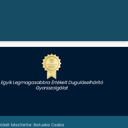
Egyik Legmagasabbra Értékelt Duguláselhárító
Gyorsszolgálat
dalt készítette: Batuska Csaba