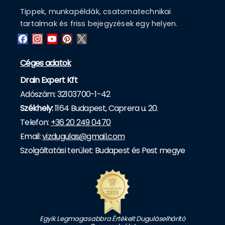
Tippek, munkapéldák, csatornatechnikai
tartalmak és friss bejegyzések egy helyen.
Céges adatok
Drain Expert Kft
Adószám: 32103700-1-42
Székhely:
1164 Budapest, Caprera u. 20.
Telefon:
+36 20 249 0470
Email:
vizdugulas@gmail.com
Szolgáltatási terület: Budapest és Pest megye
Egyik Legmagasabbra Értékelt Duguláselhárító