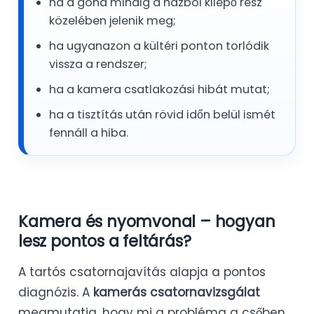
ha a gond mindig a házból kilépő rész
közelében jelenik meg;
ha ugyanazon a kültéri ponton torlódik
vissza a rendszer;
ha a kamera csatlakozási hibát mutat;
ha a tisztítás után rövid időn belül ismét
fennáll a hiba.
Kamera és nyomvonal – hogyan
lesz pontos a feltárás?
A tartós csatornajavítás alapja a pontos
diagnózis. A
kamerás csatornavizsgálat
megmutatja, hogy mi a probléma a csőben,