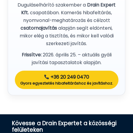
Duguláselhárító szakember a
Drain Expert
Kft.
csapatában. Kamerás hibafeltárás,
nyomvonal-meghatározás és célzott
csatornajavítás
alapján segít eldönteni,
mikor elég a tisztítás, és mikor kell valódi
szerkezeti javítás.
Frissítve:
2026. április 25. – aktuális gyáli
javítási tapasztalatok alapján.
+36 20 249 0470
Gyors egyeztetés hibafeltáráshoz és javításhoz.
Kövesse a Drain Expertet a közösségi
felületeken