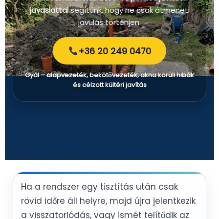
javaslattal
segítünk, hogy ne csak átmeneti
javulás történjen.
+36 20 249 0470
Gyál – alapvezeték, bekötővezeték, akna körüli hibák
és célzott kültéri javítás
Ha a rendszer egy tisztítás után csak
rövid időre áll helyre, majd újra jelentkezik
a visszatorlódás, vagy ismét telítődik az