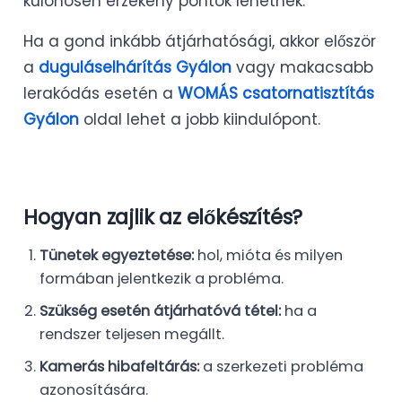
különösen érzékeny pontok lehetnek.
Ha a gond inkább átjárhatósági, akkor először
a
duguláselhárítás Gyálon
vagy makacsabb
lerakódás esetén a
WOMÁS csatornatisztítás
Gyálon
oldal lehet a jobb kiindulópont.
Hogyan zajlik az előkészítés?
Tünetek egyeztetése:
hol, mióta és milyen
formában jelentkezik a probléma.
Szükség esetén átjárhatóvá tétel:
ha a
rendszer teljesen megállt.
Kamerás hibafeltárás:
a szerkezeti probléma
azonosítására.