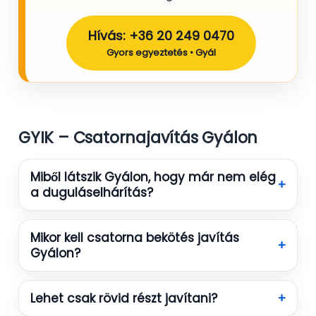
Hívás: +36 20 249 0470
Gyors egyeztetés • Gyál
GYIK – Csatornajavítás Gyálon
Miből látszik Gyálon, hogy már nem elég
+
a duguláselhárítás?
Mikor kell csatorna bekötés javítás
+
Gyálon?
Lehet csak rövid részt javítani?
+