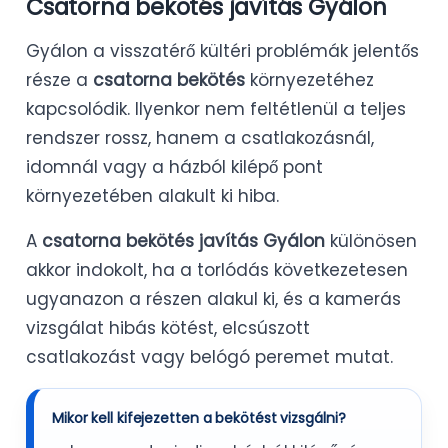
Csatorna bekötés javítás Gyálon
Gyálon a visszatérő kültéri problémák jelentős
része a
csatorna bekötés
környezetéhez
kapcsolódik. Ilyenkor nem feltétlenül a teljes
rendszer rossz, hanem a csatlakozásnál,
idomnál vagy a házból kilépő pont
környezetében alakult ki hiba.
A
csatorna bekötés javítás Gyálon
különösen
akkor indokolt, ha a torlódás következetesen
ugyanazon a részen alakul ki, és a kamerás
vizsgálat hibás kötést, elcsúszott
csatlakozást vagy belógó peremet mutat.
Mikor kell kifejezetten a bekötést vizsgálni?