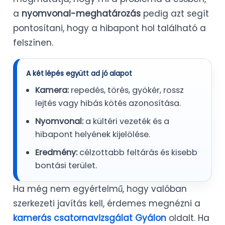
a
nyomvonal-meghatározás
pedig azt segít
pontosítani, hogy a hibapont hol található a
felszínen.
A két lépés együtt ad jó alapot
Kamera:
repedés, törés, gyökér, rossz
lejtés vagy hibás kötés azonosítása.
Nyomvonal:
a kültéri vezeték és a
hibapont helyének kijelölése.
Eredmény:
célzottabb feltárás és kisebb
bontási terület.
Ha még nem egyértelmű, hogy valóban
szerkezeti javítás kell, érdemes megnézni a
kamerás csatornavizsgálat Gyálon
oldalt. Ha