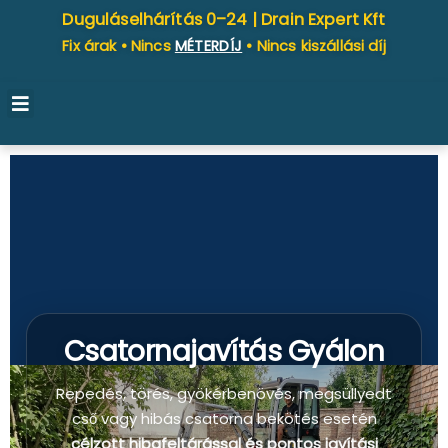
Duguláselhárítás 0–24 |
Drain Expert Kft
Fix árak • Nincs
MÉTERDÍJ
• Nincs kiszállási díj
Csatornajavítás Gyálon
Repedés, törés, gyökérbenövés, megsüllyedt
cső vagy hibás csatorna bekötés esetén
célzott hibafeltárással és pontos javítási