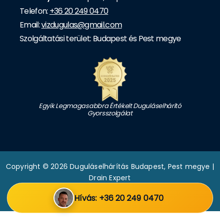
Telefon:
+36 20 249 0470
Email:
vizdugulas@gmail.com
Szolgáltatási terület: Budapest és Pest megye
Egyik Legmagasabbra Értékelt Duguláselhárító
Gyorsszolgálat
Copyright © 2026 Duguláselhárítás Budapest, Pest megye |
Drain Expert
|
Adatkezelési tájékoztató
|
Hívás: +36 20 249 0470
Weboldalt készítette: Batuska Csaba