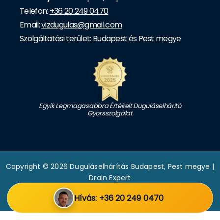
Telefon:
+36 20 249 0470
Email:
vizdugulas@gmail.com
Szolgáltatási terület: Budapest és Pest megye
Egyik Legmagasabbra Értékelt Duguláselhárító
Gyorsszolgálat
Copyright © 2026 Duguláselhárítás Budapest, Pest megye |
Drain Expert
|
Adatkezelési tájékoztató
|
Hívás: +36 20 249 0470
Weboldalt készítette: Batuska Csaba