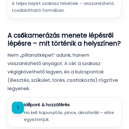
A teljes bejárt szakasz felvétele – visszanézhető,
továbbítható formában.
A csőkamerázás menete lépésről
lépésre – mit történik a helyszínen?
Nem „pillanatképet” adunk, hanem
visszanézhető anyagot. A cél: a szakasz
végigkövethető legyen, és a kulcspontok
(illesztés, szűkület, törés, csatlakozás) rögzítve
legyenek.
Időpont & hozzáférés
1
Ha kell: kapunyitás, pince, aknafedél – előre
egyeztetjük.