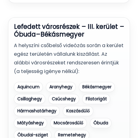
Lefedett városrészek – III. kerület –
Óbuda–Békásmegyer
A helyszíni csőbelső videózás során a kerület
egész területén vállalunk kiszállást. Az
alábbi városrészeket rendszeresen érintjük
(a teljesség igénye nélkül):
Aquincum
Aranyhegy
Békásmegyer
Csillaghegy
Csúcshegy
Filatorigát
Hármashatárhegy
Kaszásdűlő
Mátyáshegy
Mocsárosdűlő
Óbuda
Óbudai-sziget
Remetehegy