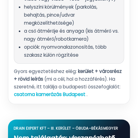
helyszíni körülmények (parkolás,
behajtás, pince/udvar
megközelíthetősége)
a cső átmérője és anyaga (kis átmérő vs.
nagy átmérő/robotkamera)
opciók: nyomvonalazonosítás, több
szakasz külön rögzítése
Gyors egyeztetéshez elég:
kerület + városrész
+ rövid leírás
(mi a cél, hol a hozzáférés). Ha
szeretné, itt találja a budapesti összefoglalót:
csatorna kamerázás Budapest
.
DRAIN EXPERT KFT – III. KERÜLET – ÓBUDA–BÉKÁSMEGYER