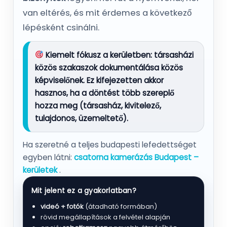
van eltérés, és mit érdemes a következő
lépésként csinálni.
Kiemelt fókusz a kerületben:
társasházi
közös szakaszok dokumentálása közös
képviselőnek
. Ez kifejezetten akkor
hasznos, ha a döntést több szereplő
hozza meg (társasház, kivitelező,
tulajdonos, üzemeltető).
Ha szeretné a teljes budapesti lefedettséget
egyben látni:
csatorna kamerázás Budapest –
kerületek
.
Mit jelent ez a gyakorlatban?
videó + fotók
(átadható formában)
rövid megállapítások a felvétel alapján