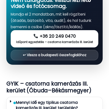
Nem találgatás: visszanézhető
videó és fotócsomag.
Mondja el 2 mondatban, mit kell rögzíteni
(átadás, biztosító, vita, audit), és hol tudunk
bemenni a csőbe (akna/tisztító/kiállás).
+36 20 249 0470
Időpont egyeztetés – csatorna kamerázás III. kerület
↩︎ Vissza a budapesti összefoglalóhoz
GYIK – csatorna kamerázás III.
kerület (Óbuda–Békásmegyer)
Mennyi idő egy tipikus csatorna
kamerázás III. kerület területén?