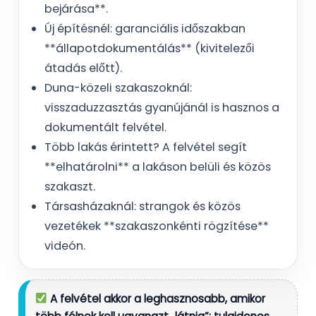
bejárása**.
Új építésnél: garanciális időszakban
**állapotdokumentálás** (kivitelezői
átadás előtt).
Duna-közeli szakaszoknál:
visszaduzzasztás gyanújánál is hasznos a
dokumentált felvétel.
Több lakás érintett? A felvétel segít
**elhatárolni** a lakáson belüli és közös
szakaszt.
Társasházaknál: strangok és közös
vezetékek **szakaszonkénti rögzítése**
videón.
A felvétel akkor a leghasznosabb, amikor