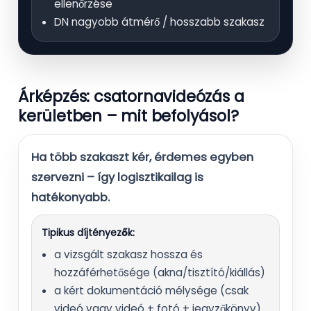
ellenőrzése
DN nagyobb átmérő / hosszabb szakasz
Árképzés: csatornavideózás a
kerületben – mit befolyásol?
Ha több szakaszt kér, érdemes egyben
szervezni – így logisztikailag is
hatékonyabb.
Tipikus díjtényezők:
a vizsgált szakasz hossza és
hozzáférhetősége (akna/tisztító/kiállás)
a kért dokumentáció mélysége (csak
videó vagy videó + fotó + jegyzőkönyv)