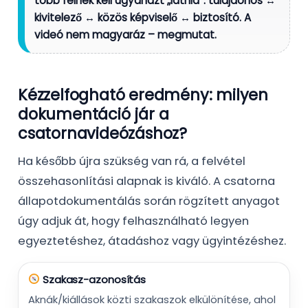
több félnek kell ugyanazt „látnia”: tulajdonos ↔
kivitelező ↔ közös képviselő ↔ biztosító. A
videó nem magyaráz –
megmutat
.
Kézzelfogható eredmény: milyen
dokumentáció jár a
csatornavideózáshoz?
Ha később újra szükség van rá, a felvétel
összehasonlítási alapnak is kiváló. A csatorna
állapotdokumentálás során rögzített anyagot
úgy adjuk át, hogy felhasználható legyen
egyeztetéshez, átadáshoz vagy ügyintézéshez.
Szakasz-azonosítás
Aknák/kiállások közti szakaszok elkülönítése, ahol