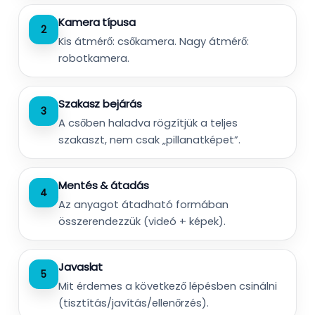
Kamera típusa
2
Kis átmérő: csőkamera. Nagy átmérő:
robotkamera.
Szakasz bejárás
3
A csőben haladva rögzítjük a teljes
szakaszt, nem csak „pillanatképet”.
Mentés & átadás
4
Az anyagot átadható formában
összerendezzük (videó + képek).
Javaslat
5
Mit érdemes a következő lépésben csinálni
(tisztítás/javítás/ellenőrzés).