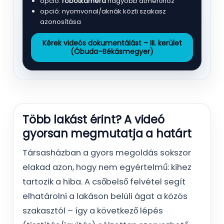
opció:
robotkamera
nagyobb átmérőhöz
opció: nyomvonal/aknák közti szakasz
azonosítása
Kérek videós dokumentálást – III. kerület
(Óbuda–Békásmegyer)
Több lakást érint? A videó
gyorsan megmutatja a határt
Társasházban a gyors megoldás sokszor
elakad azon, hogy nem egyértelmű: kihez
tartozik a hiba. A csőbelső felvétel segít
elhatárolni a lakáson belüli ágat a közös
szakasztól – így a következő lépés