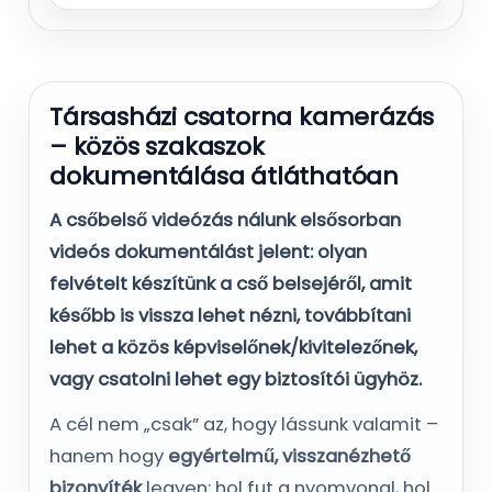
Társasházi csatorna kamerázás
– közös szakaszok
dokumentálása átláthatóan
A csőbelső videózás nálunk elsősorban
videós dokumentálást
jelent: olyan
felvételt készítünk a cső belsejéről, amit
később is vissza lehet nézni, továbbítani
lehet a közös képviselőnek/kivitelezőnek,
vagy csatolni lehet egy biztosítói ügyhöz.
A cél nem „csak” az, hogy lássunk valamit –
hanem hogy
egyértelmű, visszanézhető
bizonyíték
legyen: hol fut a nyomvonal, hol