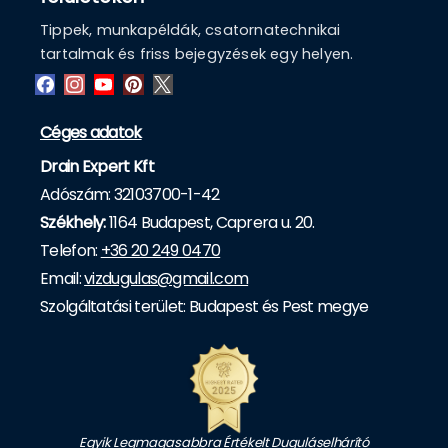
Tippek, munkapéldák, csatornatechnikai
tartalmak és friss bejegyzések egy helyen.
Céges adatok
Drain Expert Kft
Adószám: 32103700-1-42
Székhely:
1164 Budapest, Caprera u. 20.
Telefon:
+36 20 249 0470
Email:
vizdugulas@gmail.com
Szolgáltatási terület: Budapest és Pest megye
Egyik Legmagasabbra Értékelt Duguláselhárító