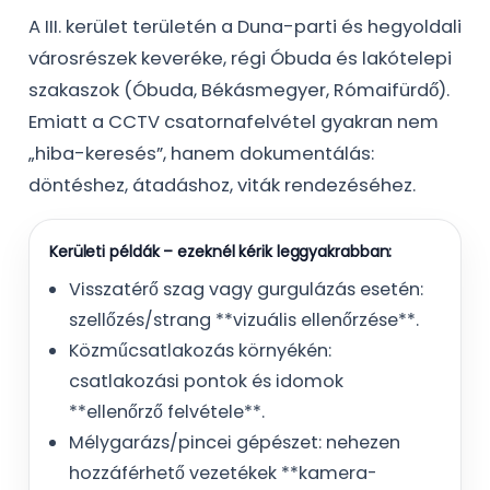
A III. kerület területén a Duna-parti és hegyoldali
városrészek keveréke, régi Óbuda és lakótelepi
szakaszok (Óbuda, Békásmegyer, Rómaifürdő).
Emiatt a CCTV csatornafelvétel gyakran nem
„hiba-keresés”, hanem dokumentálás:
döntéshez, átadáshoz, viták rendezéséhez.
Kerületi példák – ezeknél kérik leggyakrabban:
Visszatérő szag vagy gurgulázás esetén:
szellőzés/strang **vizuális ellenőrzése**.
Közműcsatlakozás környékén:
csatlakozási pontok és idomok
**ellenőrző felvétele**.
Mélygarázs/pincei gépészet: nehezen
hozzáférhető vezetékek **kamera-