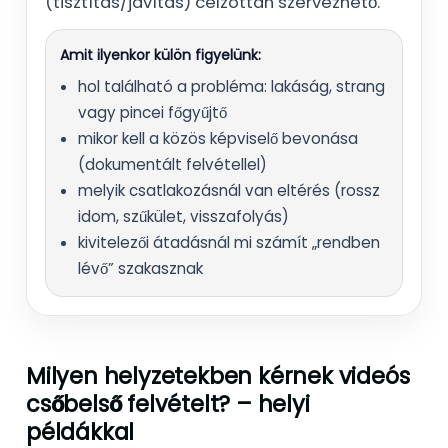
(tisztítás/javítás) célzottan szervezhető.
Amit ilyenkor külön figyelünk:
hol található a probléma: lakáság, strang
vagy pincei főgyűjtő
mikor kell a közös képviselő bevonása
(dokumentált felvétellel)
melyik csatlakozásnál van eltérés (rossz
idom, szűkület, visszafolyás)
kivitelezői átadásnál mi számít „rendben
lévő” szakasznak
Milyen helyzetekben kérnek videós
csőbelső felvételt? – helyi
példákkal