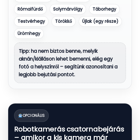
Rómaifürdő
Solymárvölgy
Táborhegy
Testvérhegy
Törökkő
Újlak (egy része)
Ürömhegy
Tipp: ha nem biztos benne, melyik
aknán/kiálláson lehet bemenni, elég egy
fotó a helyszínről – segítünk azonosítani a
legjobb bejutási pontot.
OPCIONÁLIS
Robotkamerás csatornabejárás
– amikor a kis kamera már