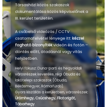
Társasházi közös szakaszok
dokumentálása közös képviselőnek a
III. kerület területén.
A csőbelső videózás / CCTV
csatornafelvétel lényege itt:
kézzel
fogható bizonyíték
videón és fotón –
döntés előtt, átadásnál vagy vitás
helyzetben.
Helyi fókusz: Duna-parti és hegyoldali
városrészek keveréke, régi Óbuda és
lakótelepi szakaszok (Óbuda,
Békásmegyer, Rómaifürdő).
Gyors kiszállás a kerületben, városrészek:
Ürömhegy, Csúcshegy, Filatorigát,
Táborhegy
.