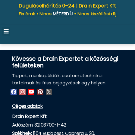
Duguláselhárítás 0–24 |
Drain Expert Kft
Fix árak • Nincs
MÉTERDÍJ
• Nincs kiszállási díj
Kövesse a Drain Expertet a közösségi
felületeken
Tippek, munkapéldák, csatornatechnikai
tartalmak és friss bejegyzések egy helyen.
Céges adatok
Drain Expert Kft
Adószám: 32103700-1-42
Székhely:
1164 Budapest, Caprera u. 20.