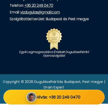
Telefon:
+36 20 249 0470
Email:
vizdugulas@gmail.com
Szolgáltatási terület: Budapest és Pest megye
Egyik Legmagasabbra Értékelt Duguláselhárító
Gyorsszolgálat
Copyright © 2026 Duguláselhárítás Budapest, Pest megye |
Drain Expert
|
Adatkezelési tájékoztató
|
Hívás: +36 20 249 0470
Weboldalt készítette: Batuska Csaba