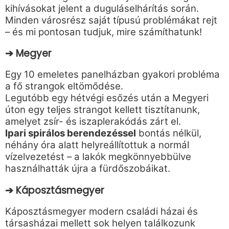
kihívásokat jelent a duguláselhárítás során.
Minden városrész saját típusú problémákat rejt
– és mi pontosan tudjuk, mire számíthatunk!
➔ Megyer
Egy 10 emeletes panelházban gyakori probléma
a fő strangok eltömődése.
Legutóbb egy hétvégi esőzés után a Megyeri
úton egy teljes strangot kellett tisztítanunk,
amelyet zsír- és iszaplerakódás zárt el.
Ipari spirálos berendezéssel
bontás nélkül,
néhány óra alatt helyreállítottuk a normál
vízelvezetést – a lakók megkönnyebbülve
használhatták újra a fürdőszobáikat.
➔ Káposztásmegyer
Káposztásmegyer modern családi házai és
társasházai mellett sok helyen találkozunk