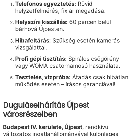
Telefonos egyeztetés:
Rövid
helyzetfelmérés, fix ár megadása.
Helyszíni kiszállás:
60 percen belül
bárhová Újpesten.
Hibafeltárás:
Szükség esetén kamerás
vizsgálattal.
Profi gépi tisztítás:
Spirálos csőgörény
vagy WOMA csatornamosó használata.
Tesztelés, vízpróba:
Átadás csak hibátlan
működés esetén – írásos garanciával!
Duguláselhárítás Újpest
városrészeiben
Budapest IV. kerülete, Újpest
, rendkívül
változatos ingatlanállományával különleges