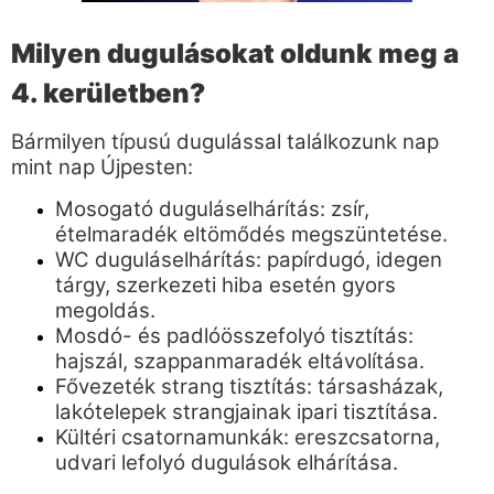
Milyen dugulásokat oldunk meg a
4. kerületben?
Bármilyen típusú dugulással találkozunk nap
mint nap Újpesten:
Mosogató duguláselhárítás: zsír,
ételmaradék eltömődés megszüntetése.
WC duguláselhárítás: papírdugó, idegen
tárgy, szerkezeti hiba esetén gyors
megoldás.
Mosdó- és padlóösszefolyó tisztítás:
hajszál, szappanmaradék eltávolítása.
Fővezeték strang tisztítás: társasházak,
lakótelepek strangjainak ipari tisztítása.
Kültéri csatornamunkák: ereszcsatorna,
udvari lefolyó dugulások elhárítása.