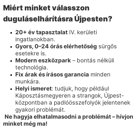
Miért minket válasszon
duguláselhárításra Újpesten?
20+ év tapasztalat
IV. kerületi
ingatlanokban.
Gyors, 0–24 órás elérhetőség
sürgős
esetekre is.
Modern eszközpark
– bontás nélküli
technológia.
Fix árak és írásos garancia
minden
munkára.
Helyi ismeret
: tudjuk, hogy például
Káposztásmegyeren a strangok, Újpest-
központban a padlóösszefolyók jelentenek
gyakori problémát.
Ne hagyja elhatalmasodni a problémát – hívjon
minket még ma!