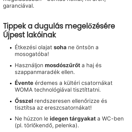
garanciával.
Tippek a dugulás megelőzésére
Újpest lakóinak
Étkezési olajat
soha
ne öntsön a
mosogatóba!
Használjon
mosdószűrőt
a haj és
szappanmaradék ellen.
Évente
érdemes a kültéri csatornákat
WOMA technológiával tisztíttatni.
Ősszel
rendszeresen ellenőrizze és
tisztítsa az ereszcsatornákat!
Ne húzzon le
idegen tárgyakat
a WC-ben
(pl. törlőkendő, pelenka).