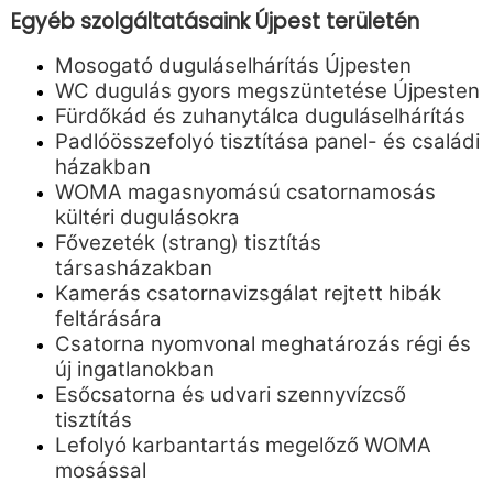
Egyéb szolgáltatásaink Újpest területén
Mosogató duguláselhárítás Újpesten
WC dugulás gyors megszüntetése Újpesten
Fürdőkád és zuhanytálca duguláselhárítás
Padlóösszefolyó tisztítása panel- és családi
házakban
WOMA magasnyomású csatornamosás
kültéri dugulásokra
Fővezeték (strang) tisztítás
társasházakban
Kamerás csatornavizsgálat rejtett hibák
feltárására
Csatorna nyomvonal meghatározás régi és
új ingatlanokban
Esőcsatorna és udvari szennyvízcső
tisztítás
Lefolyó karbantartás megelőző WOMA
mosással