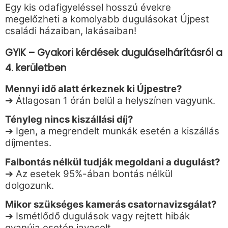
Egy kis odafigyeléssel hosszú évekre
megelőzheti a komolyabb dugulásokat Újpest
családi házaiban, lakásaiban!
GYIK – Gyakori kérdések duguláselhárításról a
4. kerületben
Mennyi idő alatt érkeznek ki Újpestre?
➔ Átlagosan 1 órán belül a helyszínen vagyunk.
Tényleg nincs kiszállási díj?
➔ Igen, a megrendelt munkák esetén a kiszállás
díjmentes.
Falbontás nélkül tudják megoldani a dugulást?
➔ Az esetek 95%-ában bontás nélkül
dolgozunk.
Mikor szükséges kamerás csatornavizsgálat?
➔ Ismétlődő dugulások vagy rejtett hibák
gyanúja esetén javasolt.