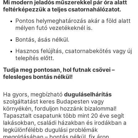
Mi modern jeladós műszerekkel pár óra alatt
feltérképezzük a teljes csatornahálózatot.
Pontos helymeghatározás akár a föld alatt
mélyen futó vezetékeknél is.
Bontás, ásás nélkül.
Hasznos felújítás, csatornabekötés vagy új
telepítés előtt.
Tudja meg pontosan, hol futnak csövei –
felesleges bontás nélkül!
Ha gyors, megbízható
duguláselhárítás
szolgáltatást keres Budapesten vagy
környékén, forduljon hozzánk bizalommal!
Tapasztalt csapatunk több mint 20 éve segít
lakásokban, családi házakban és irodákban a
legkülönfélébb dugulási problémák
megoldásában – bontás nélkül, fix áron,