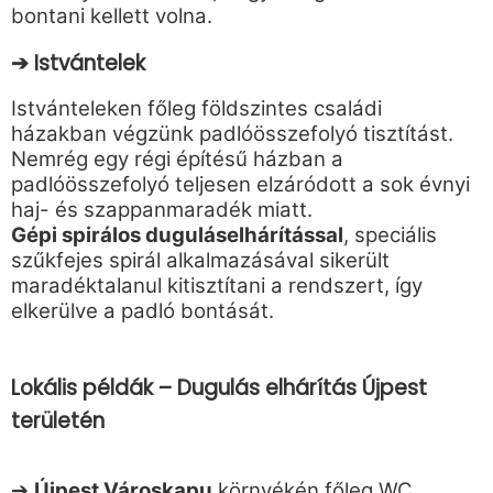
bontani kellett volna.
➔ Istvántelek
Istvánteleken főleg földszintes családi
házakban végzünk padlóösszefolyó tisztítást.
Nemrég egy régi építésű házban a
padlóösszefolyó teljesen elzáródott a sok évnyi
haj- és szappanmaradék miatt.
Gépi spirálos duguláselhárítással
, speciális
szűkfejes spirál alkalmazásával sikerült
maradéktalanul kitisztítani a rendszert, így
elkerülve a padló bontását.
Lokális példák – Dugulás elhárítás Újpest
területén
➔
Újpest Városkapu
környékén főleg WC