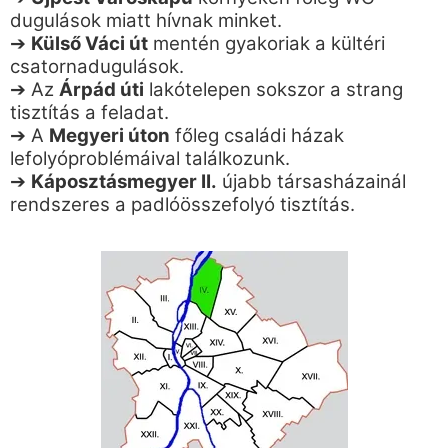
dugulások miatt hívnak minket.
➔
Külső Váci út
mentén gyakoriak a kültéri
csatornadugulások.
➔ Az
Árpád úti
lakótelepen sokszor a strang
tisztítás a feladat.
➔ A
Megyeri úton
főleg családi házak
lefolyóproblémáival találkozunk.
➔
Káposztásmegyer II.
újabb társasházainál
rendszeres a padlóösszefolyó tisztítás.