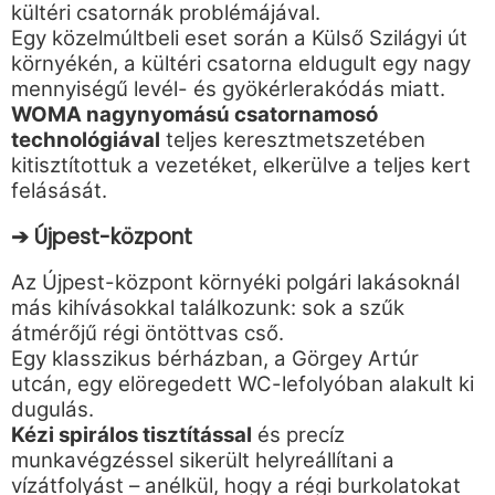
kültéri csatornák problémájával.
Egy közelmúltbeli eset során a Külső Szilágyi út
környékén, a kültéri csatorna eldugult egy nagy
mennyiségű levél- és gyökérlerakódás miatt.
WOMA nagynyomású csatornamosó
technológiával
teljes keresztmetszetében
kitisztítottuk a vezetéket, elkerülve a teljes kert
felásását.
➔ Újpest-központ
Az Újpest-központ környéki polgári lakásoknál
más kihívásokkal találkozunk: sok a szűk
átmérőjű régi öntöttvas cső.
Egy klasszikus bérházban, a Görgey Artúr
utcán, egy elöregedett WC-lefolyóban alakult ki
dugulás.
Kézi spirálos tisztítással
és precíz
munkavégzéssel sikerült helyreállítani a
vízátfolyást – anélkül, hogy a régi burkolatokat