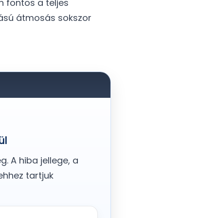
 fontos a teljes
mású átmosás sokszor
ül
 A hiba jellege, a
ehhez tartjuk