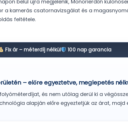
apon belül újra megjelenik, Monorierdőn különösen
nkor a kamerás csatornavizsgálat és a magasnyo
dás feltétele.
Fix ár – méterdíj nélkül
100 nap garancia
erületén – előre egyeztetve, meglepetés nélk
yóméterdíjat, és nem utólag derül ki a végösszeg.
hnológia alapján előre egyeztetjük az árat, majd 