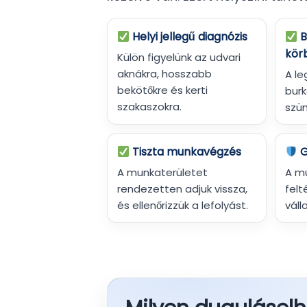
Helyi jellegű diagnózis
B
kör
Külön figyelünk az udvari
aknákra, hosszabb
A le
bekötőkre és kerti
burk
szakaszokra.
szün
Tiszta munkavégzés
G
A munkaterületet
A m
rendezetten adjuk vissza,
felt
és ellenőrizzük a lefolyást.
váll