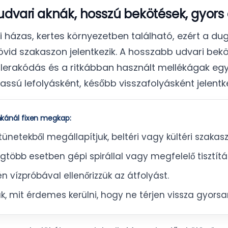
udvari aknák, hosszú bekötések, gyors
i házas, kertes környezetben található, ezért a d
d szakaszon jelentkezik. A hosszabb udvari beköté
 lerakódás és a ritkábban használt mellékágak egy
assú lefolyásként, később visszafolyásként jelentke
kánál fixen megkap:
ünetekből megállapítjuk, beltéri vagy kültéri szakasz
gtöbb esetben gépi spirállal vagy megfelelő tisztítá
vízpróbával ellenőrizzük az átfolyást.
, mit érdemes kerülni, hogy ne térjen vissza gyorsa