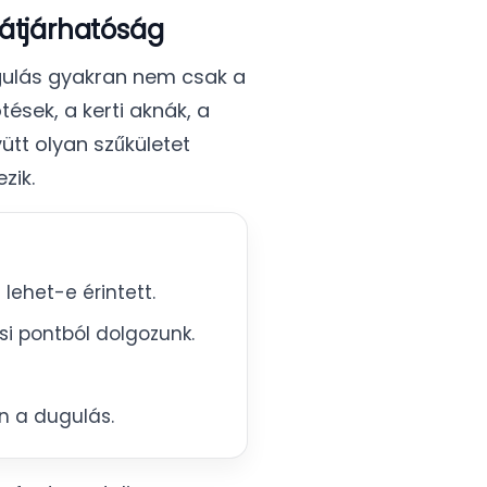
 átjárhatóság
ugulás gyakran nem csak a
sek, a kerti aknák, a
ütt olyan szűkületet
zik.
 lehet-e érintett.
si pontból dolgozunk.
n a dugulás.