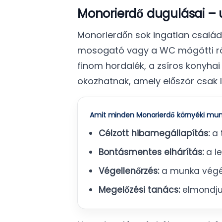
Monorierdő dugulásai – 
Monorierdőn sok ingatlan család
mosogató vagy a WC mögötti rövi
finom hordalék, a zsíros konyhai
okozhatnak, amely először csak l
Amit minden Monorierdő környéki mun
Célzott hibamegállapítás:
a t
Bontásmentes elhárítás:
a le
Végellenőrzés:
a munka végén 
Megelőzési tanács:
elmondjuk