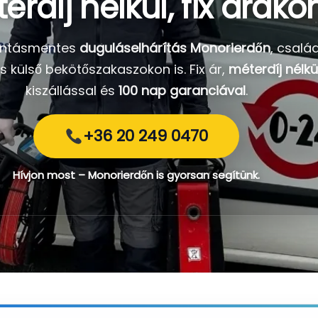
erdíj nélkül, fix árako
bontásmentes
duguláselhárítás Monorierdőn
, csalá
s külső bekötőszakaszokon is. Fix ár,
méterdíj nélkü
kiszállással és
100 nap garanciával
.
+36 20 249 0470
Hívjon most – Monorierdőn is gyorsan segítünk.