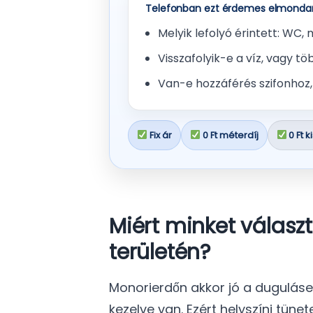
Telefonban ezt érdemes elmondan
Melyik lefolyó érintett: WC
Visszafolyik-e a víz, vagy tö
Van-e hozzáférés szifonhoz,
Fix ár
0 Ft méterdíj
0 Ft k
Miért minket válasz
területén?
Monorierdőn akkor jó a dugulásel
kezelve van. Ezért helyszíni tüne