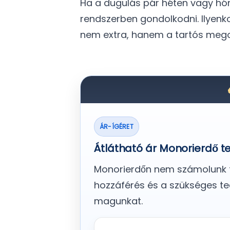
Ha a dugulás pár héten vagy hón
rendszerben gondolkodni. Ilye
nem extra, hanem a tartós megol
ÁR-ÍGÉRET
Átlátható ár Monorierdő t
Monorierdőn nem számolunk fol
hozzáférés és a szükséges tec
magunkat.