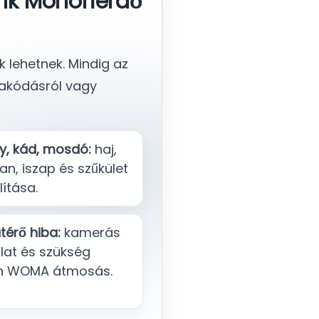
unk Monorierdő
k lehetnek. Mindig az
rakódásról vagy
y, kád, mosdó:
haj,
n, iszap és szűkület
lítása.
térő hiba:
kamerás
lat és szükség
n WOMA átmosás.