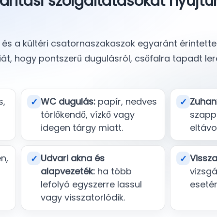
árítási szolgáltatásokat nyújt
k és a kültéri csatornaszakaszok egyaránt érintette
át, hogy pontszerű dugulásról, csőfalra tapadt le
s,
WC dugulás:
papír, nedves
Zuhan
✓
✓
törlőkendő, vízkő vagy
szappa
idegen tárgy miatt.
eltávo
n,
Udvari akna és
Vissza
✓
✓
alapvezeték:
ha több
vizsgá
lefolyó egyszerre lassul
eseté
vagy visszatorlódik.