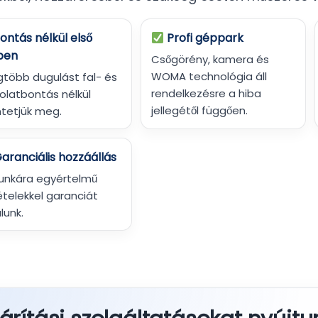
ontás nélkül első
Profi géppark
ben
Csőgörény, kamera és
WOMA technológia áll
gtöbb dugulást fal- és
rendelkezésre a hiba
olatbontás nélkül
jellegétől függően.
tetjük meg.
aranciális hozzáállás
unkára egyértelmű
ételekkel garanciát
alunk.