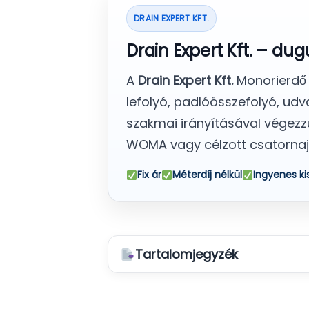
DRAIN EXPERT KFT.
Drain Expert Kft. – du
A
Drain Expert Kft.
Monorierdő t
lefolyó, padlóösszefolyó, ud
szakmai irányításával végezzü
WOMA vagy célzott csatornaja
Fix ár
Méterdíj nélkül
Ingyenes ki
Tartalomjegyzék