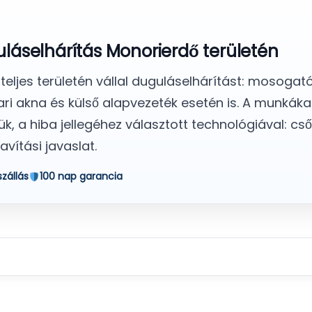
guláselhárítás Monorierdő területén
eljes területén vállal duguláselhárítást: mosogat
vari akna és külső alapvezeték esetén is. A munká
k, a hiba jellegéhez választott technológiával: c
vítási javaslat.
szállás
100 nap garancia