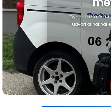
mét
Gyors, tiszta és 
udvari aknáknál é