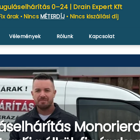
uguláselhárítás 0–24 |
Drain Expert Kft
Fix árak • Nincs
MÉTERDÍJ
• Nincs kiszállási díj
Vélemények
Rólunk
Kapcsolat
áselhárítás Monorier