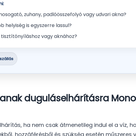
i:
, mosogató, zuhany, padlóösszefolyó vagy udvari akna?
bb helyiség is egyszerre lassul?
 tisztítónyíláshoz vagy aknához?
iszállás
tanak duguláselhárításra Mono
hárítás, ha nem csak átmenetileg indul el a víz, ha
tekből, hozzáférésből és szükség esetén műszeres vi