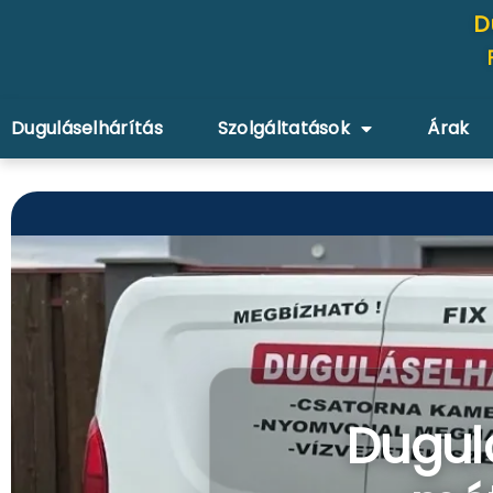
D
Duguláselhárítás
Szolgáltatások
Árak
Dugul