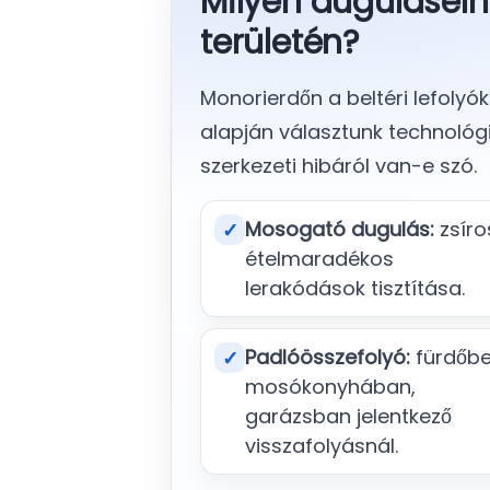
Milyen duguláselh
területén?
Monorierdőn a beltéri lefolyó
alapján választunk technológi
szerkezeti hibáról van-e szó.
Mosogató dugulás:
zsíro
✓
ételmaradékos
lerakódások tisztítása.
Padlóösszefolyó:
fürdőbe
✓
mosókonyhában,
garázsban jelentkező
visszafolyásnál.