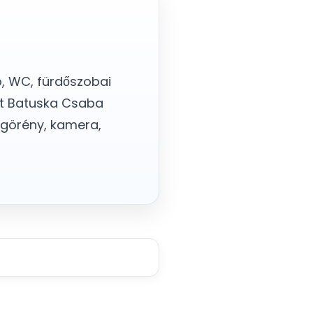
ó, WC, fürdőszobai
kat Batuska Csaba
sőgörény, kamera,