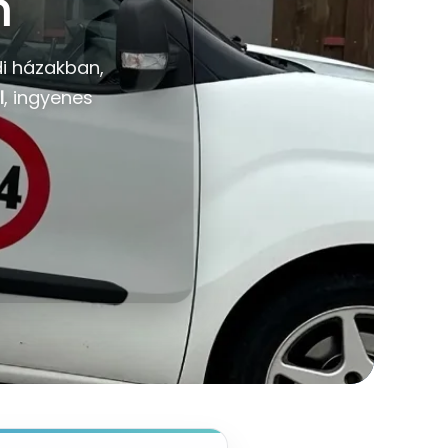
n
di házakban,
l
, ingyenes