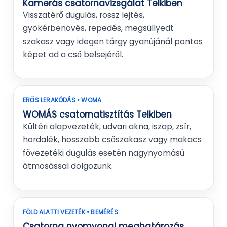
Kamerás csatornavizsgálat Telkiben
Visszatérő dugulás, rossz lejtés,
gyökérbenövés, repedés, megsüllyedt
szakasz vagy idegen tárgy gyanújánál pontos
képet ad a cső belsejéről.
ERŐS LERAKÓDÁS • WOMA
WOMÁS csatornatisztítás Telkiben
Kültéri alapvezeték, udvari akna, iszap, zsír,
hordalék, hosszabb csőszakasz vagy makacs
fővezetéki dugulás esetén nagynyomású
átmosással dolgozunk.
FÖLD ALATTI VEZETÉK • BEMÉRÉS
Csatorna nyomvonal meghatározás