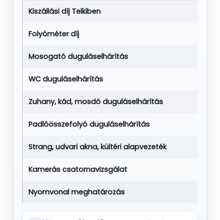
Kiszállási díj Telkiben
Folyóméter díj
Mosogató duguláselhárítás
WC duguláselhárítás
Zuhany, kád, mosdó duguláselhárítás
Padlóösszefolyó duguláselhárítás
Strang, udvari akna, kültéri alapvezeték
Kamerás csatornavizsgálat
Nyomvonal meghatározás