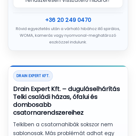
rendszeresen visszatérő hibáról?
+36 20 249 0470
Rövid egyeztetés után a várható hibához illő spirálos,
WOMA, kamerás vagy nyomvonal-meghatározó
eszközzel indulunk.
DRAIN EXPERT KFT.
Drain Expert Kft. – duguláselhárítás
Telki családi házas, ófalui és
dombosabb
csatornarendszereihez
Telkiben a csatornahibák sokszor nem
sablonosak. Más problémát adhat egy