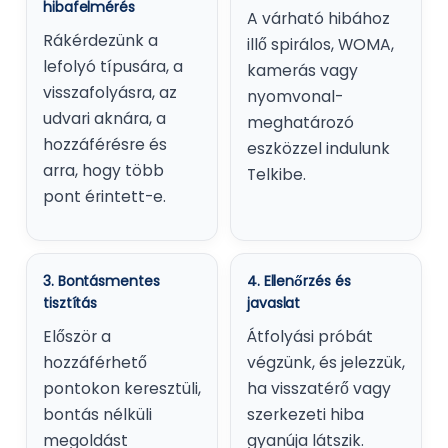
hibafelmérés
A várható hibához
Rákérdezünk a
illő spirálos, WOMA,
lefolyó típusára, a
kamerás vagy
visszafolyásra, az
nyomvonal-
udvari aknára, a
meghatározó
hozzáférésre és
eszközzel indulunk
arra, hogy több
Telkibe.
pont érintett-e.
3. Bontásmentes
4. Ellenőrzés és
tisztítás
javaslat
Először a
Átfolyási próbát
hozzáférhető
végzünk, és jelezzük,
pontokon keresztüli,
ha visszatérő vagy
bontás nélküli
szerkezeti hiba
megoldást
gyanúja látszik.