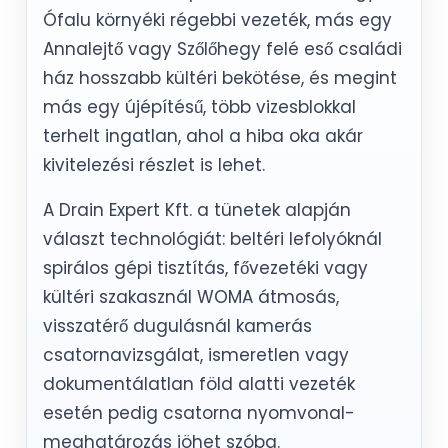
Ófalu környéki régebbi vezeték, más egy
Annalejtő vagy Szőlőhegy felé eső családi
ház hosszabb kültéri bekötése, és megint
más egy újépítésű, több vizesblokkal
terhelt ingatlan, ahol a hiba oka akár
kivitelezési részlet is lehet.
A Drain Expert Kft. a tünetek alapján
választ technológiát: beltéri lefolyóknál
spirálos gépi tisztítás, fővezetéki vagy
kültéri szakasznál WOMA átmosás,
visszatérő dugulásnál kamerás
csatornavizsgálat, ismeretlen vagy
dokumentálatlan föld alatti vezeték
esetén pedig csatorna nyomvonal-
meghatározás jöhet szóba.