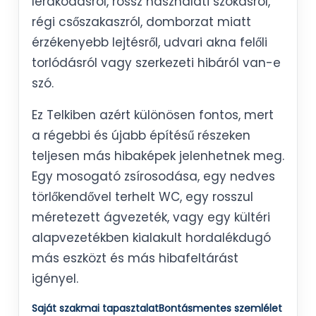
lerakódásról, rossz használati szokásról,
régi csőszakaszról, domborzat miatt
érzékenyebb lejtésről, udvari akna felőli
torlódásról vagy szerkezeti hibáról van-e
szó.
Ez Telkiben azért különösen fontos, mert
a régebbi és újabb építésű részeken
teljesen más hibaképek jelenhetnek meg.
Egy mosogató zsírosodása, egy nedves
törlőkendővel terhelt WC, egy rosszul
méretezett ágvezeték, vagy egy kültéri
alapvezetékben kialakult hordalékdugó
más eszközt és más hibafeltárást
igényel.
Saját szakmai tapasztalat
Bontásmentes szemlélet