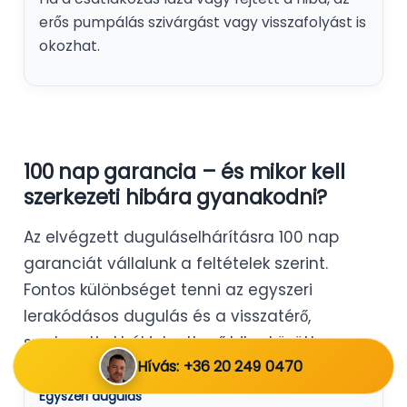
erős pumpálás szivárgást vagy visszafolyást is
okozhat.
100 nap garancia – és mikor kell
szerkezeti hibára gyanakodni?
Az elvégzett duguláselhárításra 100 nap
garanciát vállalunk a feltételek szerint.
Fontos különbséget tenni az egyszeri
lerakódásos dugulás és a visszatérő,
szerkezeti okból jelentkező hiba között.
Hívás: +36 20 249 0470
Egyszeri dugulás