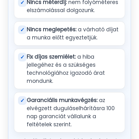
Nincs méterdíj:
nem folyóméteres
✓
elszámolással dolgozunk.
Nincs meglepetés:
a várható díjat
✓
a munka előtt egyeztetjük.
Fix díjas szemlélet:
a hiba
✓
jellegéhez és a szükséges
technológiához igazodó árat
mondunk.
Garanciális munkavégzés:
az
✓
elvégzett duguláselhárításra 100
nap garanciát vállalunk a
feltételek szerint.