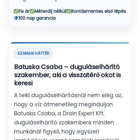
Fix ár
Méterdíj nélkül
Bontásmentes első lépés
100 nap garancia
SZAKMAI HÁTTÉR
Batuska Csaba – duguláselhárító
szakember, aki a visszatérő okot is
keresi
A telki duguláselhárításnál nem elég az,
hogy a víz átmenetileg meginduljon.
Batuska Csaba, a Drain Expert Kft.
duguláselhárító szakembere minden
munkánál figyeli, hogy egyszeri