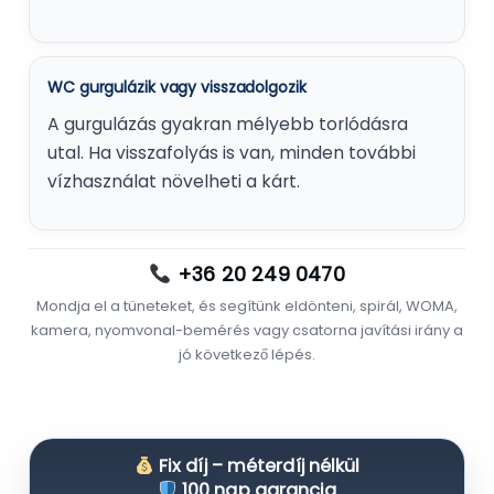
WC gurgulázik vagy visszadolgozik
A gurgulázás gyakran mélyebb torlódásra
utal. Ha visszafolyás is van, minden további
vízhasználat növelheti a kárt.
+36 20 249 0470
Mondja el a tüneteket, és segítünk eldönteni, spirál, WOMA,
kamera, nyomvonal-bemérés vagy csatorna javítási irány a
jó következő lépés.
Fix díj – méterdíj nélkül
100 nap garancia