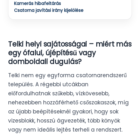
Kamerás hibafeltárás
Csatorna javítási irány kijelölése
Telki helyi sajátosságai – miért más
egy ófalui, újépítésű vagy
domboldali dugulás?
Telki nem egy egyforma csatornarendszerű
település. A régebbi utcákban
előfordulhatnak szűkebb, vízkövesebb,
nehezebben hozzáférhető csőszakaszok, míg
az újabb beépítéseknél gyakori, hogy sok
vizesblokk, hosszú ágvezeték, több könyök
vagy nem ideális lejtés terheli a rendszert.