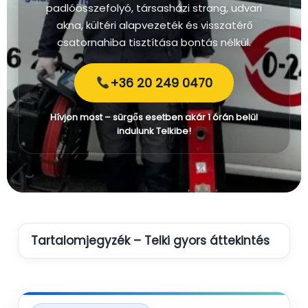
padlóösszefolyó, társasházi strang, udvari
akna, kültéri alapvezeték és visszatérő
csatornahiba tisztítása bontás nélkül.
+36 20 249 0470
Hívjon most – sürgős esetben akár 1 órán belül
indulunk Telkibe!
Tartalomjegyzék – Telki gyors áttekintés