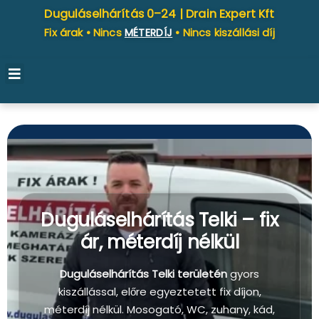
Duguláselhárítás 0–24 |
Drain Expert Kft
Fix árak • Nincs
MÉTERDÍJ
• Nincs kiszállási díj
Duguláselhárítás Telki – fix
ár, méterdíj nélkül
Duguláselhárítás Telki területén
gyors
kiszállással, előre egyeztetett fix díjon,
méterdíj nélkül. Mosogató, WC, zuhany, kád,