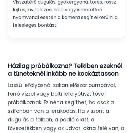
Visszatérő dugulás, gyökérgyanú, törés, rossz
lejtés, kivitelezési hiba vagy ismeretlen
nyomvonal esetén a kamera segít elkerülni a
felesleges bontást.
Házilag próbálkozna? Telkiben ezeknél
a tüneteknél inkább ne kockáztasson
Lassú lefolyásnál sokan először pumpával,
forró vízzel vagy bolti lefolyótisztítóval
próbálkoznak. Ez néha segíthet, ha csak a
szifonban van a lerakódás. Ha viszont a
dugulás a falban, a padló alatt, a
fővezetékben vagy az udvari akna felé van, a