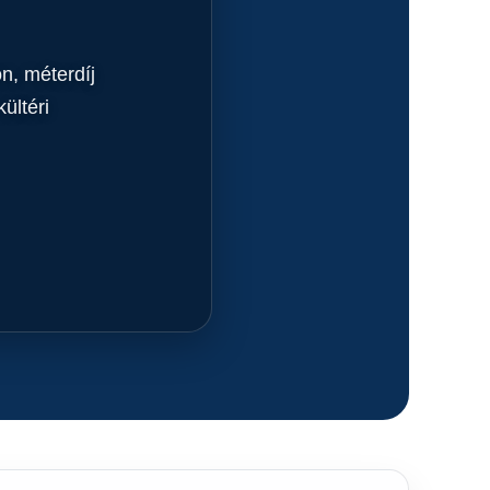
on, méterdíj
ültéri