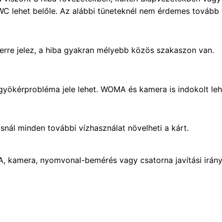
 WC lehet belőle. Az alábbi tüneteknél nem érdemes tovább
rre jelez, a hiba gyakran mélyebb közös szakaszon van.
y gyökérprobléma jele lehet. WOMA és kamera is indokolt leh
nál minden további vízhasználat növelheti a kárt.
MA, kamera, nyomvonal-bemérés vagy csatorna javítási irány