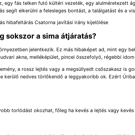
, egy fás telken futó kültéri vezeték, egy alulméretezett
s segít elkerülni a felesleges bontást, a találgatást és a v
s hibafeltárás
Csatorna javítási irány kijelölése
ég sokszor a sima átjáratás?
örnyezetben jelentkezik. Ez más hibaképet ad, mint egy bel
 udvari akna, melléképület, pincei összefolyó, régebbi ido
zdemény, a rossz lejtés vagy a megsüllyedt csőszakasz is g
e kerülő nedves törlőkendő a leggyakoribb ok. Ezért Úriba
bb torlódást okozhat, főleg ha kevés a lejtés vagy kevés a