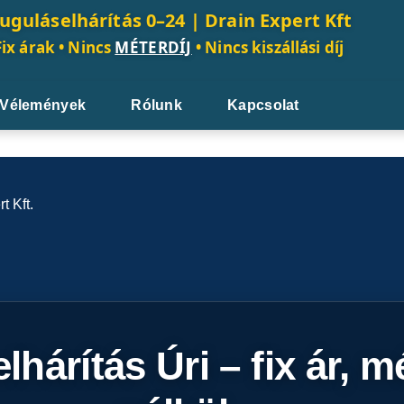
uguláselhárítás 0–24 |
Drain Expert Kft
Fix árak • Nincs
MÉTERDÍJ
• Nincs kiszállási díj
Vélemények
Rólunk
Kapcsolat
hárítás Úri – fix ár, m