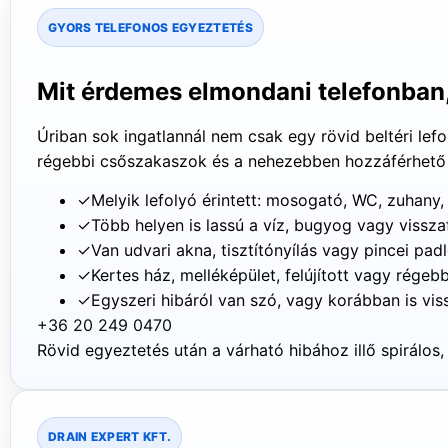
GYORS TELEFONOS EGYEZTETÉS
Mit érdemes elmondani telefonban,
Úriban sok ingatlannál nem csak egy rövid beltéri lef
régebbi csőszakaszok és a nehezebben hozzáférhető tis
✓
Melyik lefolyó érintett: mosogató, WC, zuhan
✓
Több helyen is lassú a víz, bugyog vagy vissza
✓
Van udvari akna, tisztítónyílás vagy pincei pa
✓
Kertes ház, melléképület, felújított vagy régebb
✓
Egyszeri hibáról van szó, vagy korábban is vis
+36 20 249 0470
Rövid egyeztetés után a várható hibához illő spirá
DRAIN EXPERT KFT.