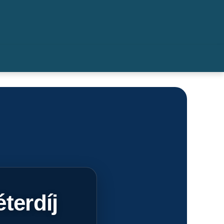
éterdíj