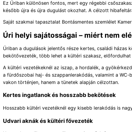
Ez Úriban különösen fontos, mert egy régebbi csőszakasz
később újra és újra dugulást okozhat. A célzott hibafeltárá
Saját szakmai tapasztalat
Bontásmentes szemlélet
Kamerá
Úri helyi sajátosságai – miért nem el
Úriban a dugulások jelentős része kertes, családi házas k
bekötővezeték, több lehet a kültéri szakasz, előfordulhat
A kültéri vezetékeknél az iszap, a hordalék, a gyökérke
a fürdőszobai haj- és szappanlerakódás, valamint a WC-b
vakon történjen, hanem a tünetek alapján célzottan.
Kertes ingatlanok és hosszabb bekötések
Hosszabb kültéri vezetéknél egy kisebb lerakódás is nagyo
Udvari aknák és kültéri fővezeték