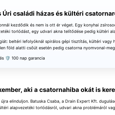
s Úri családi házas és kültéri csatorn
fonnál kezdődik és nem is ott ér véget. Egy konyhai zsíro
éki torlódást, egy udvari akna telítődése pedig kültéri al
giát: beltéri lefolyóknál spirálos gépi tisztítás, kültéri 
tlen föld alatti csőút esetén pedig csatorna nyomvonal-me
és
🛡️ 100 nap garancia
ember, aki a csatornahiba okát is kere
 újra elinduljon. Batuska Csaba, a Drain Expert Kft. dugulá
ltéri alapvezetéki torlódásról, udvari akna problémáról vagy