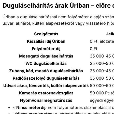
Duguláselhárítás árak Úriban – előre e
Úriban a duguláselhárításnál nem folyóméter alapján számo
udvari aknáról, kültéri alapvezetékről vagy visszatérő hib
Szolgáltatás
Jel
Kiszállási díj Úriban
0 Ft, előzet
Folyóméter díj
0 Ft
Mosogató duguláselhárítás
35 000–45 0
WC duguláselhárítás
35 000–50 0
Zuhany, kád, mosdó duguláselhárítás
35 000–45 0
Padlóösszefolyó duguláselhárítás
35 000–50 0
Udvari akna, fővezeték, kültéri alapvezeték
50 000–60 0
Kamerás csatornavizsgálat
50 000 Ft-tó
Nyomvonal meghatározás
egyedi egye
✓
Nincs méterdíj:
nem folyóméteres elszámolással 
✓
Nincs meglepetés:
a várható díjat a munka előtt 