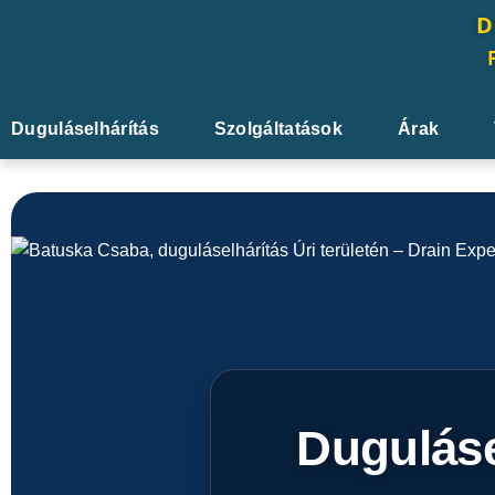
D
Duguláselhárítás
Szolgáltatások
Árak
Dugulásel