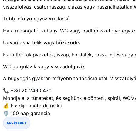
visszafolyás, csatornaszag, elázás vagy használhatatlan
Több lefolyó egyszerre lassú
Ha a mosogató, zuhany, WC vagy padlóösszefolyó egysze
Udvari akna telik vagy bűzösödik
Ez kültéri alapvezeték, iszap, hordalék, rossz lejtés vag
WC gurgulázik vagy visszadolgozik
A bugyogás gyakran mélyebb torlódásra utal. Visszafolyás
📞 +36 20 249 0470
Mondja el a tüneteket, és segítünk eldönteni, spirál, WO
💰 Fix díj – méterdíj nélkül
🛡️ 100 nap garancia
ÁR-ÍGÉRET