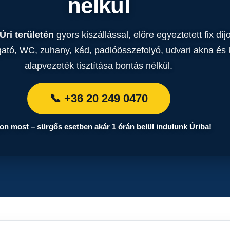
nélkül
Úri területén
gyors kiszállással, előre egyeztetett fix díj
ató, WC, zuhany, kád, padlóösszefolyó, udvari akna és k
alapvezeték tisztítása bontás nélkül.
📞 +36 20 249 0470
jon most – sürgős esetben akár 1 órán belül indulunk Úriba!