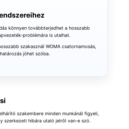
arendszereihez
sodás könnyen továbbterjedhet a hosszabb
apvezeték-problémára is utalhat.
vagy hosszabb szakasznál WOMA csatornamosás,
ghatározás jöhet szóba.
si
selhárító szakembere minden munkánál figyeli,
 szerkezeti hibára utaló jelről van-e szó.