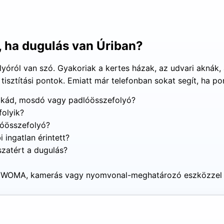
 ha dugulás van Úriban?
olyóról van szó. Gyakoriak a kertes házak, az udvari aknák
ztítási pontok. Emiatt már telefonban sokat segít, ha pon
y, kád, mosdó vagy padlóösszefolyó?
folyik?
dlóösszefolyó?
i ingatlan érintett?
szatért a dugulás?
los, WOMA, kamerás vagy nyomvonal-meghatározó eszközzel 