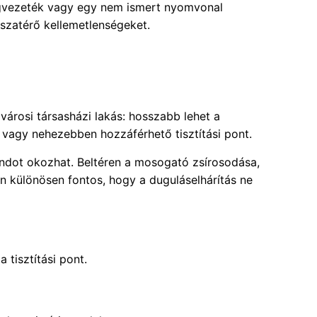
 ágvezeték vagy egy nem ismert nyomvonal
isszatérő kellemetlenségeket.
városi társasházi lakás: hosszabb lehet a
m vagy nehezebben hozzáférhető tisztítási pont.
ondot okozhat. Beltéren a mosogató zsírosodása,
n különösen fontos, hogy a duguláselhárítás ne
 tisztítási pont.