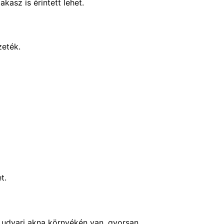
kasz is érintett lehet.
zeték.
t.
y udvari akna környékén van, gyorsan