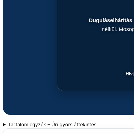
Duguláselhárítás 
nélkül. Mosog
Hív
Tartalomjegyzék – Úri gyors áttekintés