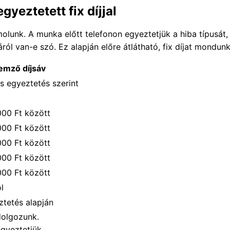
gyeztetett fix díjjal
lunk. A munka előtt telefonon egyeztetjük a hiba típusát, a
áról van-e szó. Ez alapján előre átlátható, fix díjat mondunk
lemző díjsáv
es egyeztetés szerint
00 Ft között
00 Ft között
00 Ft között
00 Ft között
00 Ft között
l
ztetés alapján
dolgozunk.
egyeztetjük.