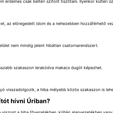
érdemes csak beltéri szifont tisztítani. Ilyenkor kültéri sza
zet, az elöregedett idom és a nehezebben hozzáférhető ve
lület nem mindig jelent hibátlan csatornarendszert.
sszabb szakaszon lerakódva makacs dugót képezhet.
yó visszadolgozik, a hiba mélyebb közös szakaszon is lehe
tót hívni Úriban?
Ha viszont a hiba fővezetékben, kültéri alapvezetékben vag