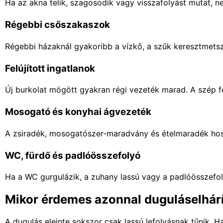
Ha az akna telik, szagosodik vagy visszafolyást mutat, nem 
Régebbi csőszakaszok
Régebbi házaknál gyakoribb a vízkő, a szűk keresztmets
Felújított ingatlanok
Új burkolat mögött gyakran régi vezeték marad. A szép fe
Mosogató és konyhai ágvezeték
A zsiradék, mosogatószer-maradvány és ételmaradék ho
WC, fürdő és padlóösszefolyó
Ha a WC gurgulázik, a zuhany lassú vagy a padlóösszefol
Mikor érdemes azonnal duguláselhárí
A dugulás eleinte sokszor csak lassú lefolyásnak tűnik. 