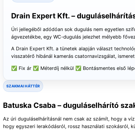
Drain Expert Kft. – duguláselhárítá
Úri jellegéből adódóan sok dugulás nem egyetlen szi
ágvezetékbe, egy WC-dugulás jelezhet mélyebb fővezet
A Drain Expert Kft. a tünetek alapján választ technoló
visszatérő hibánál kamerás csatornavizsgálat, ismere
✅ Fix ár
✅ Méterdíj nélkül
✅ Bontásmentes első lép
SZAKMAI HÁTTÉR
Batuska Csaba – duguláselhárító szak
Az úri duguláselhárításnál nem csak az számít, hogy a víz
hogy egyszeri lerakódásról, rossz használati szokásról, kü