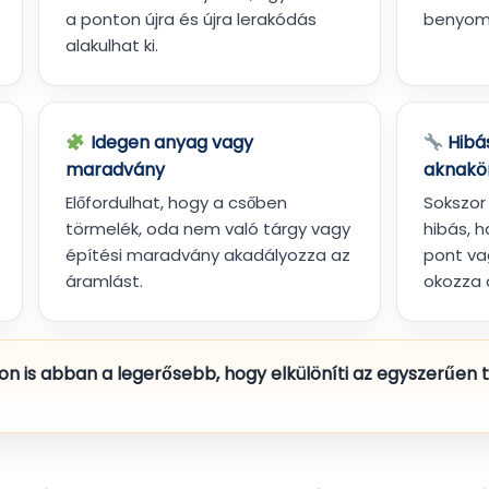
a ponton újra és újra lerakódás
benyom
alakulhat ki.
Idegen anyag vagy
Hibá
maradvány
aknakör
Előfordulhat, hogy a csőben
Sokszor
törmelék, oda nem való tárgy vagy
hibás, 
építési maradvány akadályozza az
pont va
áramlást.
okozza 
 is abban a legerősebb, hogy elkülöníti az egyszerűen t