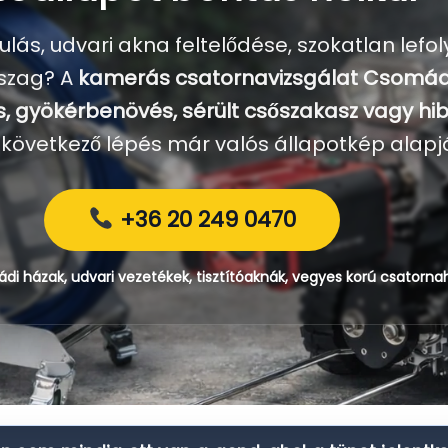
ulás, udvari akna feltelődése, szokatlan lefo
szag? A
kamerás csatornavizsgálat Csomá
, gyökérbenövés, sérült csőszakasz vagy hib
 következő lépés már valós állapotkép alapj
+36 20 249 0470
i házak, udvari vezetékek, tisztítóaknák, vegyes korú csatorna