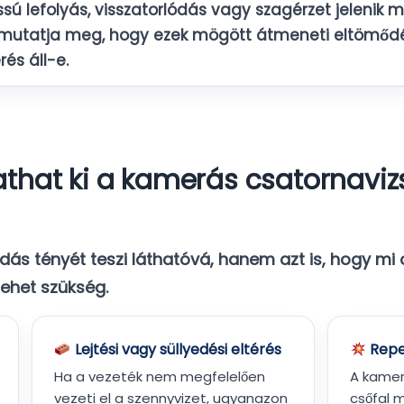
ssú lefolyás, visszatorlódás vagy szagérzet jelenik 
 mutatja meg, hogy ezek mögött átmeneti eltömődés
és áll-e.
that ki a kamerás csatornaviz
ás tényét teszi láthatóvá, hanem azt is, hogy
mi 
ehet szükség.
Lejtési vagy süllyedési eltérés
Repe
Ha a vezeték nem megfelelően
A kamer
vezeti el a szennyvizet, ugyanazon
csőfal 