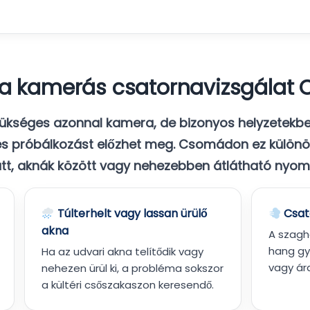
lt a kamerás csatornavizsgála
ükséges azonnal kamera, de bizonyos helyzetekb
s próbálkozást előzhet meg. Csomádon ez különös
att, aknák között vagy nehezebben átlátható nyom
Túlterhelt vagy lassan ürülő
Csat
akna
A szagh
hang gy
Ha az udvari akna telítődik vagy
vagy ára
nehezen ürül ki, a probléma sokszor
a kültéri csőszakaszon keresendő.