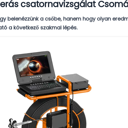
merás csatornavizsgálat Csom
ogy belenézzünk a csőbe, hanem hogy olyan eredm
ó a következő szakmai lépés.