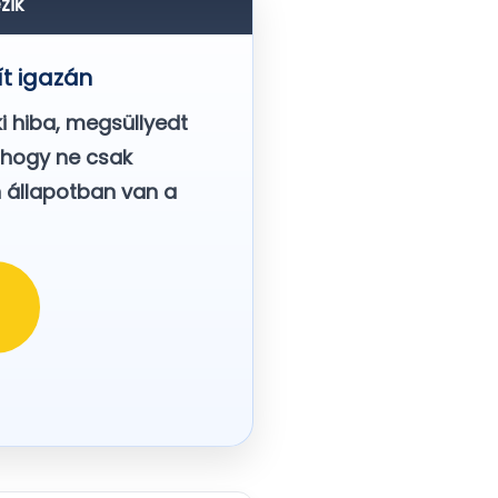
zik
t igazán
i hiba, megsüllyedt
, hogy ne csak
n állapotban van a