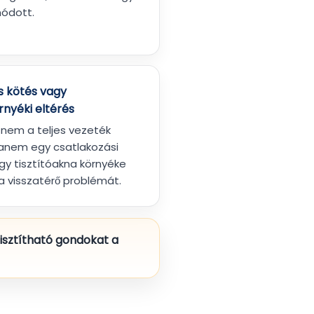
ódott.
s kötés vagy
nyéki eltérés
 nem a teljes vezeték
hanem egy csatlakozási
gy tisztítóakna környéke
a visszatérő problémát.
isztítható gondokat a