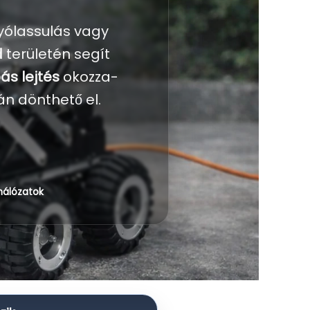
lyólassulás vagy
d
területén segít
ás lejtés
okozza-
án dönthető el.
hálózatok