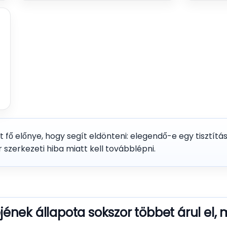
ő előnye, hogy segít eldönteni: elegendő-e egy tisztítá
zerkezeti hiba miatt kell továbblépni.
nek állapota sokszor többet árul el,