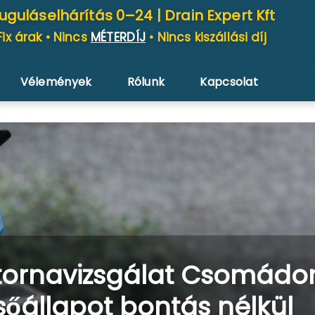
uguláselhárítás 0–24 |
Drain Expert Kft
Fix árak • Nincs
MÉTERDÍJ
• Nincs kiszállási díj
Vélemények
Rólunk
Kapcsolat
ornavizsgálat Csomádo
sőállapot bontás nélkül