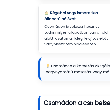
Régebbi vagy ismeretlen
állapotú hálózat
Csomádon is sokszor hasznos
tudni, milyen állapotban van a föld
alatti csatorna, főleg felújítás előtt
vagy visszatérő hiba esetén.
Csomádon a kamerás vizsgálat f
nagynyomású mosatás, vagy már s
Csomádon a cső belsejé