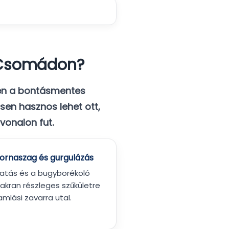
t Csomádon?
en a
bontásmentes
en hasznos lehet ott,
vonalon fut.
ornaszag és gurgulázás
atás és a bugyborékoló
akran részleges szűkületre
mlási zavarra utal.