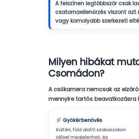
A felszínen legtöbbször csak la
csatornaellenőrzés
viszont azt
vagy komolyabb szerkezeti eltér
Milyen hibákat muta
Csomádon?
A csőkamera nemcsak az elzáród
mennyire tartós beavatkozásra l
Gyökérbenövés
Kültéri, föld alatti szakaszokon
idővel megjelenhet, és