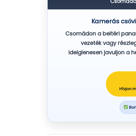
Csomádon 
Kamerás csővi
Csomádon a beltéri panas
vezeték vagy részleg
ideiglenesen javuljon a 
Hívjon m
Bont