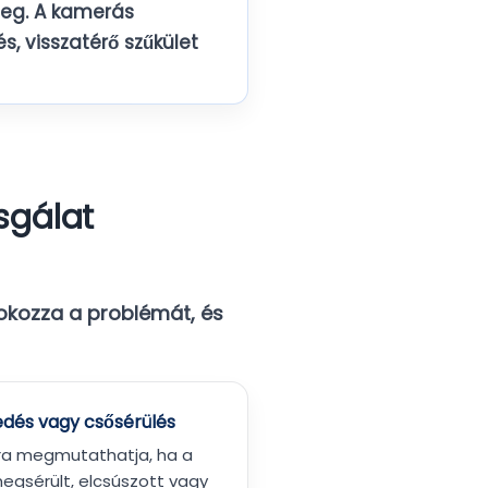
meg. A
kamerás
, visszatérő szűkület
sgálat
okozza a problémát
, és
dés vagy csősérülés
a megmutathatja, ha a
megsérült, elcsúszott vagy