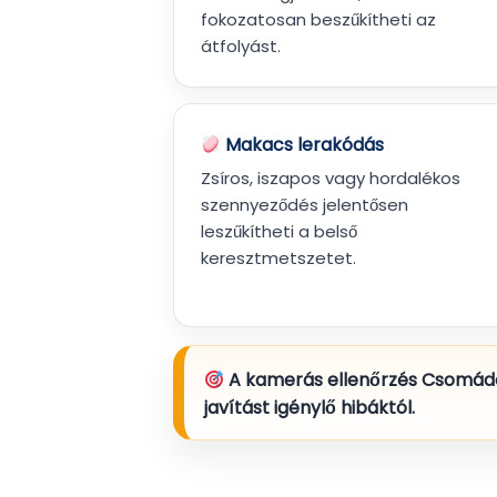
fokozatosan beszűkítheti az
átfolyást.
Makacs lerakódás
Zsíros, iszapos vagy hordalékos
szennyeződés jelentősen
leszűkítheti a belső
keresztmetszetet.
A kamerás ellenőrzés Csomádon
javítást igénylő hibáktól.