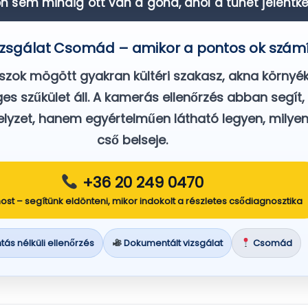
sem mindig ott van a gond, ahol a tünet jelentke
zsgálat Csomád – amikor a pontos ok számí
zok mögött gyakran kültéri szakasz, akna környék
es szűkület áll. A kamerás ellenőrzés abban segít
helyzet, hanem egyértelműen látható legyen, milye
cső belseje.
+36 20 249 0470
ost – segítünk eldönteni, mikor indokolt a részletes csődiagnosztika
ás nélküli ellenőrzés
Dokumentált vizsgálat
Csomád