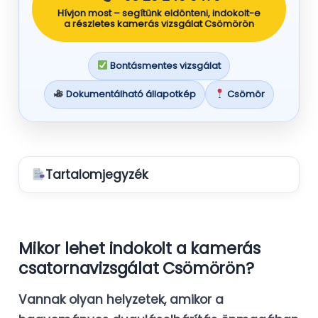
Hívjon most – segítünk eldönteni, indokolt-e
a részletes kamerás vizsgálat Csömörön
Bontásmentes vizsgálat
Dokumentálható állapotkép
Csömör
Tartalomjegyzék
Mikor lehet indokolt a kamerás
csatornavizsgálat Csömörön?
Vannak olyan helyzetek, amikor a