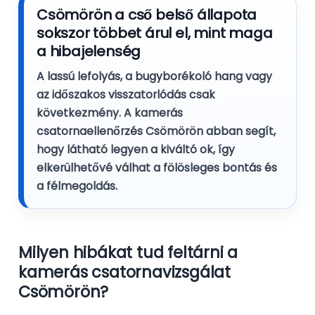
Csömörön a cső belső állapota
sokszor többet árul el, mint maga
a hibajelenség
A lassú lefolyás, a bugyborékoló hang vagy
az időszakos visszatorlódás csak
következmény. A
kamerás
csatornaellenőrzés Csömörön
abban segít,
hogy látható legyen a kiváltó ok, így
elkerülhetővé válhat a fölösleges bontás és
a félmegoldás.
Milyen hibákat tud feltárni a
kamerás csatornavizsgálat
Csömörön?