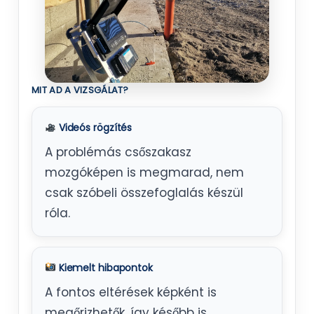
MIT AD A VIZSGÁLAT?
Videós rögzítés
A problémás csőszakasz
mozgóképen is megmarad, nem
csak szóbeli összefoglalás készül
róla.
Kiemelt hibapontok
A fontos eltérések képként is
megőrizhetők, így később is