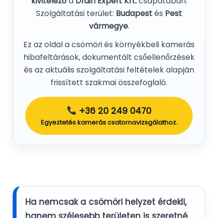
kivitelező
a
Drain Expert Kft.
csapatában.
Szolgáltatási terület:
Budapest
és
Pest
vármegye
.
Ez az oldal a csömöri és környékbeli kamerás
hibafeltárások, dokumentált csőellenőrzések
és az aktuális szolgáltatási feltételek alapján
frissített szakmai összefoglaló.
+36 20 249 0470
Egyeztetés kamerás csatornavizsgálathoz.
Ha nemcsak a csömöri helyzet érdekli,
hanem szélesebb területen is szeretné