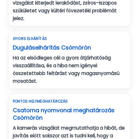
vizsgálat kiterjedt lerakódást, zsíros–iszapos
szűkületet vagy kültéri fővezetéki problémát
jelez.
GYORS ELHÁRÍTÁS
Duguláselhárítás Csömörön
Ha az elsődleges cél a gyors átjárhatóság
visszaállítása, és a hiba nem igényel
összetettebb feltárást vagy magasnyomású
mosatást.
PONTOS HELYMEGHATÁROZÁS
Csatorna nyomvonal meghatározás
Csömörön
A kamerás vizsgálat megmutathatja a hibát, de
javítás előtt sokszor azt is tudni kell, hogy a