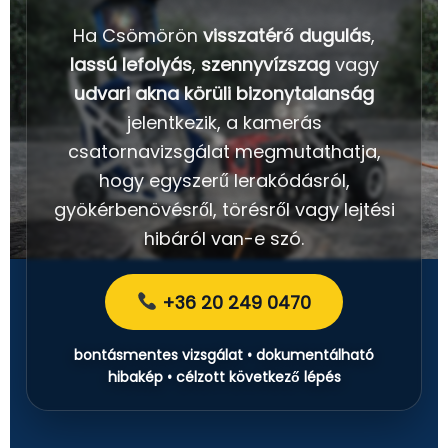
Ha Csömörön
visszatérő dugulás
,
lassú lefolyás
,
szennyvízszag
vagy
udvari akna körüli bizonytalanság
jelentkezik, a kamerás
csatornavizsgálat megmutathatja,
hogy egyszerű lerakódásról,
gyökérbenövésről, törésről vagy lejtési
hibáról van-e szó.
+36 20 249 0470
bontásmentes vizsgálat • dokumentálható
hibakép • célzott következő lépés