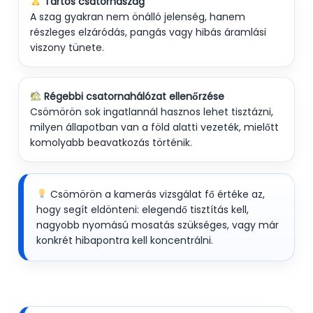
Tartós csatornaszag
A szag gyakran nem önálló jelenség, hanem
részleges elzáródás, pangás vagy hibás áramlási
viszony tünete.
Régebbi csatornahálózat ellenőrzése
Csömörön sok ingatlannál hasznos lehet tisztázni,
milyen állapotban van a föld alatti vezeték, mielőtt
komolyabb beavatkozás történik.
Csömörön a kamerás vizsgálat fő értéke az,
hogy segít eldönteni: elegendő tisztítás kell,
nagyobb nyomású mosatás szükséges, vagy már
konkrét hibapontra kell koncentrálni.