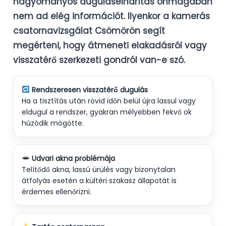
hagyományos duguláselhárítás önmagában
nem ad elég információt. Ilyenkor a
kamerás
csatornavizsgálat Csömörön
segít
megérteni, hogy átmeneti elakadásról vagy
visszatérő szerkezeti gondról van-e szó.
Rendszeresen visszatérő dugulás
Ha a tisztítás után rövid időn belül újra lassul vagy
eldugul a rendszer, gyakran mélyebben fekvő ok
húzódik mögötte.
Udvari akna problémája
Telítődő akna, lassú ürülés vagy bizonytalan
átfolyás esetén a kültéri szakasz állapotát is
érdemes ellenőrizni.