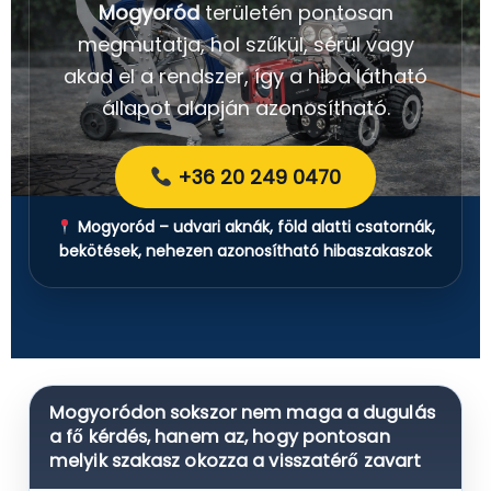
Mogyoród
területén pontosan
megmutatja, hol szűkül, sérül vagy
akad el a rendszer, így a hiba látható
állapot alapján azonosítható.
+36 20 249 0470
Mogyoród – udvari aknák, föld alatti csatornák,
bekötések, nehezen azonosítható hibaszakaszok
Mogyoródon sokszor nem maga a dugulás
a fő kérdés, hanem az, hogy pontosan
melyik szakasz okozza a visszatérő zavart