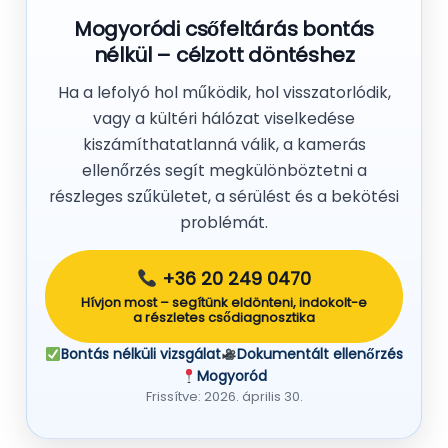
Mogyoródi csőfeltárás bontás
nélkül – célzott döntéshez
Ha a lefolyó hol működik, hol visszatorlódik,
vagy a kültéri hálózat viselkedése
kiszámíthatatlanná válik, a kamerás
ellenőrzés segít megkülönböztetni a
részleges szűkületet, a sérülést és a bekötési
problémát.
+36 20 249 0470
Hívjon most – segítünk eldönteni, indokolt-e
a részletes csődiagnosztika
Bontás nélküli vizsgálat
Dokumentált ellenőrzés
Mogyoród
Frissítve: 2026. április 30.