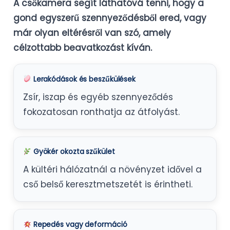
A csőkamera segít láthatóvá tenni, hogy a
gond egyszerű szennyeződésből ered, vagy
már olyan eltérésről van szó, amely
célzottabb beavatkozást kíván.
Lerakódások és beszűkülések
Zsír, iszap és egyéb szennyeződés
fokozatosan ronthatja az átfolyást.
Gyökér okozta szűkület
A kültéri hálózatnál a növényzet idővel a
cső belső keresztmetszetét is érintheti.
Repedés vagy deformáció