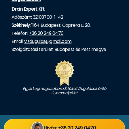
Drain Expert Kft
Adószám: 32103700-1-42
Székhely:
1164 Budapest, Caprera u. 20.
Telefon:
+36 20 249 0470
Email:
vizdugulas@gmail.com
Szolgáltatási terület: Budapest és Pest megye
Egyik Legmagasabbra Értékelt Duguláselhárító
Gyorsszolgálat
Copyright © 2026 Duguláselhárítás Budapest, Pest megye |
Hívás: +36 20 249 0470