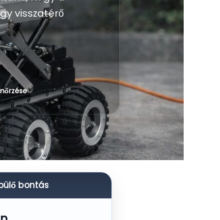
gy visszatérő
lenőrzése
épülő bontás
én