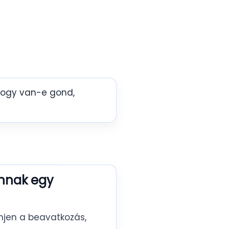
 hogy van-e gond,
annak egy
njen a beavatkozás,