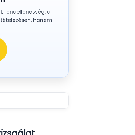
ik rendellenesség, a
eltételezésen, hanem
izsgálat