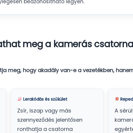
ylegesen beazonosítható legyen.
athat meg a kamerás csatorna
a meg, hogy akadály van-e a vezetékben, hanem 
Lerakódás és szűkület
Reped
Zsír, iszap vagy más
A sérül
szennyeződés jelentősen
kamerá
ronthatja a csatorna
egyért