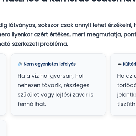
ig látványos, sokszor csak annyit lehet érzékelni
era ilyenkor azért értékes, mert megmutatja, pon
lható szerkezeti probléma.
Nem egyenletes lefolyás
Kültér
Ha a víz hol gyorsan, hol
Ha az 
nehezen távozik, részleges
torlód
szűkület vagy lejtési zavar is
jelentk
fennállhat.
tisztít