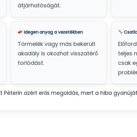
átjárhatóságát.
Idegen anyag a vezetékben
Csatla
Törmelék vagy más bekerült
Előfor
akadály is okozhat visszatérő
teljes
torlódást.
csak e
problé
Péterin azért erős megoldás, mert a hiba gyanúját 