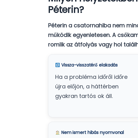
Péterin?
Péterin a csatornahiba nem mind
működik egyenletesen. A csőkam
romlik az átfolyás vagy hol talá
Vissza-visszatérő elakadás
Ha a probléma időről időre
újra előjön, a háttérben
gyakran tartós ok áll.
Nem ismert hibás nyomvonal