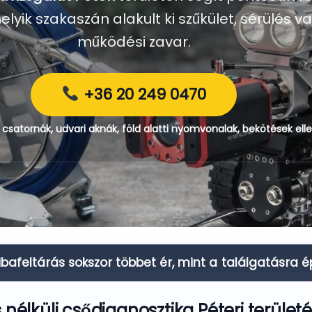
yik szakaszán alakult ki szűkület, sérülés va
működési zavar.
+36 20 249 0470
i csatornák, udvari aknák, föld alatti nyomvonalak, bekötések el
ibafeltárás sokszor többet ér, mint a találgatásra 
 nélküli csődiagnosztika Péteri terület