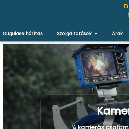
D
Duguláselhárítás
Szolgáltatások
Árak
Kamer
A
kamerás csatorna