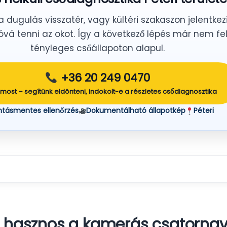
a dugulás visszatér, vagy kültéri szakaszon jelentkez
vá tenni az okot. Így a következő lépés már nem f
tényleges csőállapoton alapul.
+36 20 249 0470
 most – segítünk eldönteni, indokolt-e a részletes csődiagnosztika
ntásmentes ellenőrzés
Dokumentálható állapotkép
Péteri
n hasznos a kamerás csatornav