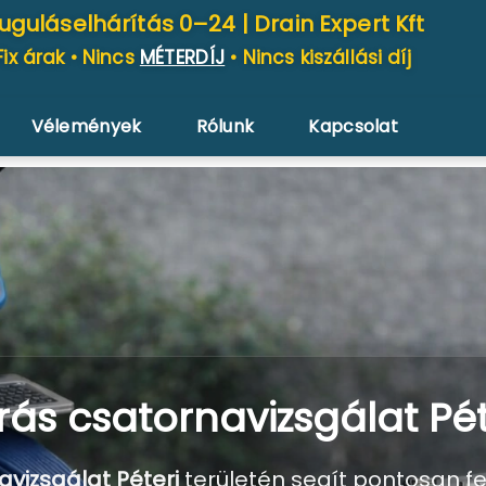
uguláselhárítás 0–24 |
Drain Expert Kft
Fix árak • Nincs
MÉTERDÍJ
• Nincs kiszállási díj
Vélemények
Rólunk
Kapcsolat
ás csatornavizsgálat Pét
vizsgálat Péteri
területén segít pontosan fe