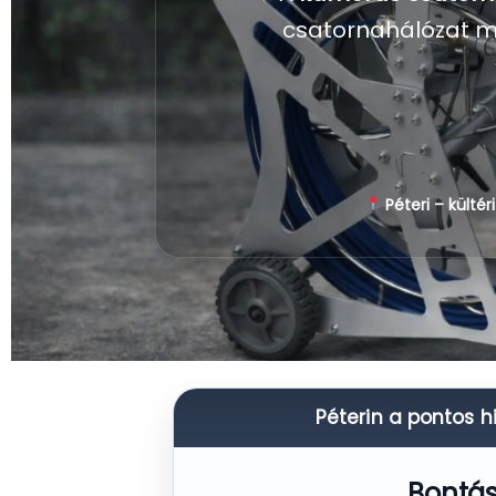
csatornahálózat mel
Péteri – kültér
Péterin a pontos h
Bontás