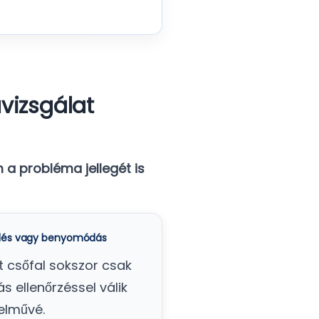
vizsgálat
a probléma jellegét is
és vagy benyomódás
t csőfal sokszor csak
s ellenőrzéssel válik
elművé.