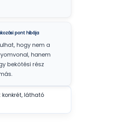
kozási pont hibája
dulhat, hogy nem a
 nyomvonal, hanem
gy bekötési rész
más.
konkrét, látható