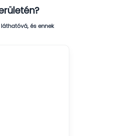
erületén?
 láthatóvá, és ennek