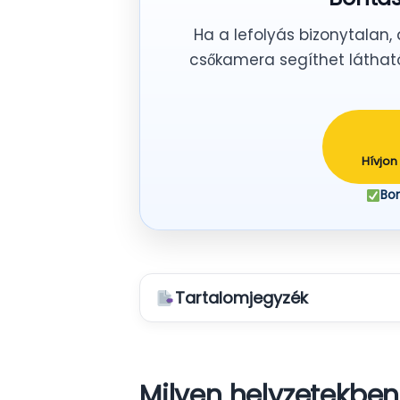
Ha a lefolyás bizonytalan, 
csőkamera segíthet látható
Hívjon
Bo
Tartalomjegyzék
Milyen helyzetekbe