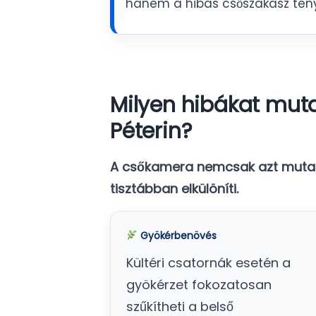
hanem a hibás csőszakasz tén
Milyen hibákat mut
Péterin?
A csőkamera nemcsak azt mutatj
tisztábban elkülöníti.
Gyökérbenövés
Kültéri csatornák esetén a
gyökérzet fokozatosan
szűkítheti a belső