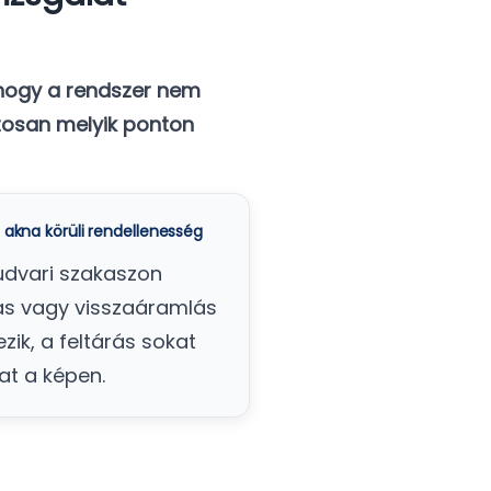
, hogy a rendszer nem
tosan melyik ponton
i akna körüli rendellenesség
udvari szakaszon
ás vagy visszaáramlás
ezik, a feltárás sokat
hat a képen.