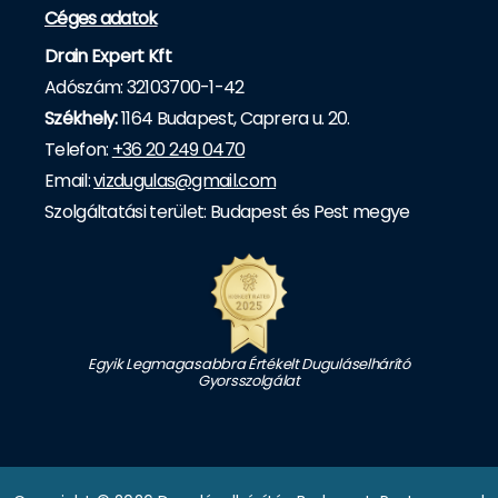
Céges adatok
Drain Expert Kft
Adószám: 32103700-1-42
Székhely:
1164 Budapest, Caprera u. 20.
Telefon:
+36 20 249 0470
Email:
vizdugulas@gmail.com
Szolgáltatási terület: Budapest és Pest megye
Egyik Legmagasabbra Értékelt Duguláselhárító
Gyorsszolgálat