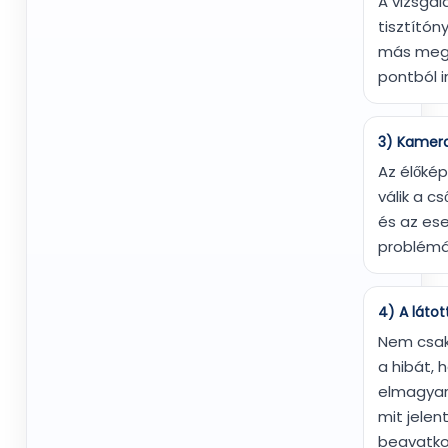
A vizsgál
tisztítón
más megf
pontból i
3) Kamer
Az élőké
válik a c
és az es
problémá
4) A láto
Nem csa
a hibát, 
elmagyar
mit jelen
beavatk