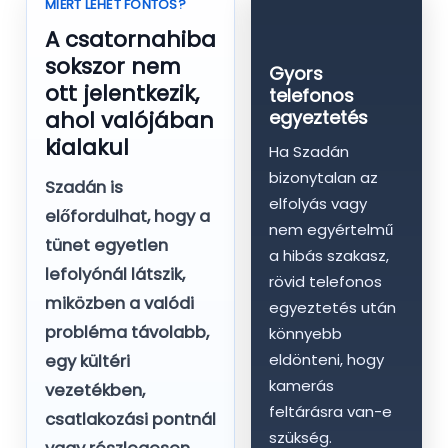
MIÉRT LEHET FONTOS?
A csatornahiba
sokszor nem
Gyors
ott jelentkezik,
telefonos
ahol valójában
egyeztetés
kialakul
Ha Szadán
bizonytalan az
Szadán is
elfolyás vagy
előfordulhat, hogy a
nem egyértelmű
tünet egyetlen
a hibás szakasz,
lefolyónál látszik,
rövid telefonos
miközben a valódi
egyeztetés után
probléma távolabb,
könnyebb
eldönteni, hogy
egy kültéri
kamerás
vezetékben,
feltárásra van-e
csatlakozási pontnál
szükség.