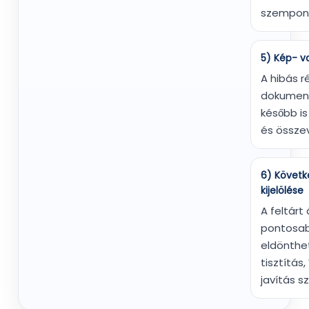
szempont
5) Kép- v
A hibás r
dokument
később is
és össze
6) Követk
kijelölése
A feltárt
pontosa
eldönthe
tisztítá
javítás s