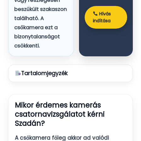
vagy részlegesen
beszűkült szakaszon
Hívás
található. A
indítása
csőkamera ezt a
bizonytalanságot
csökkenti.
Tartalomjegyzék
Mikor érdemes kamerás
csatornavizsgálatot kérni
Szadán?
A csőkamera főleg akkor ad valódi