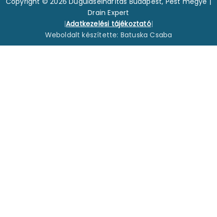
Copyright © 2026 Duguláselhárítás Budapest, Pest megye |
Drain Expert
|
Adatkezelési tájékoztató
|
Weboldalt készítette: Batuska Csaba