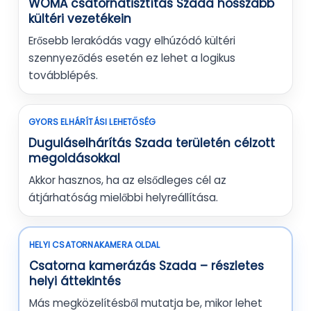
WOMA csatornatisztítás Szada hosszabb
kültéri vezetékein
Erősebb lerakódás vagy elhúzódó kültéri
szennyeződés esetén ez lehet a logikus
továbblépés.
GYORS ELHÁRÍTÁSI LEHETŐSÉG
Duguláselhárítás Szada területén célzott
megoldásokkal
Akkor hasznos, ha az elsődleges cél az
átjárhatóság mielőbbi helyreállítása.
HELYI CSATORNAKAMERA OLDAL
Csatorna kamerázás Szada – részletes
helyi áttekintés
Más megközelítésből mutatja be, mikor lehet