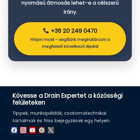
nyomású átmosás lehet-e a célszerű
irány.
+36 20 249 0470
Hívjon most – segítünk meghatározni a
megfelelő következő lépést
Kövesse a Drain Expertet a közösségi
felületeken
Tippek, munkapéldák, csatornatechnikai
tartalmak és friss bejegyzések egy helyen.