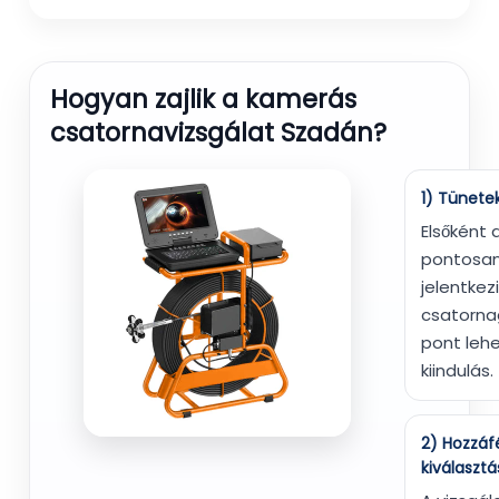
Hogyan zajlik a kamerás
csatornavizsgálat Szadán?
1) Tünete
Elsőként 
pontosa
jelentkezi
csatorna
pont lehe
kiindulás.
2) Hozzáf
kiválasztá