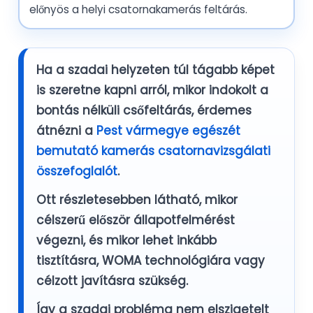
előnyös a helyi csatornakamerás feltárás.
Ha a szadai helyzeten túl tágabb képet
is szeretne kapni arról, mikor indokolt a
bontás nélküli csőfeltárás, érdemes
átnézni a
Pest vármegye egészét
bemutató kamerás csatornavizsgálati
összefoglalót
.
Ott részletesebben látható, mikor
célszerű először állapotfelmérést
végezni, és mikor lehet inkább
tisztításra, WOMA technológiára vagy
célzott javításra szükség.
Így a szadai probléma nem elszigetelt