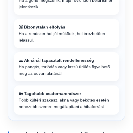
Ha a gond megszűnik, majd rövid időn belül ismét
jelentkezik.
🚰 Bizonytalan elfolyás
Ha a rendszer hol jól működik, hol érezhetően
lelassul.
🕳️ Aknánál tapasztalt rendellenesség
Ha pangás, torlódás vagy lassú ürülés figyelhető
meg az udvari aknánál.
🏡 Tagoltabb csatornarendszer
Több kültéri szakasz, akna vagy bekötés esetén
nehezebb szemre megállapítani a hibaforrást.