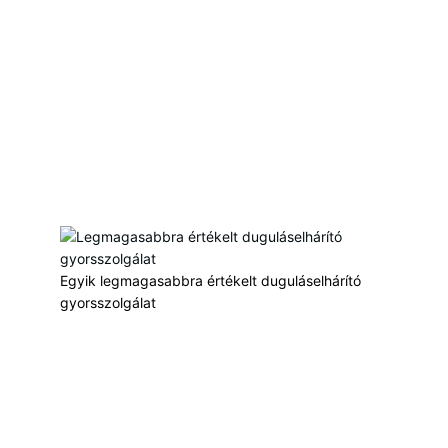
Céges adatok
Drain Expert Kft
Adószám: 32103700-1-42
Székhely:
1164 Budapest, Caprera u. 20.
Telefon:
+36 20 249 0470
Email:
vizdugulas@gmail.com
Szolgáltatási terület: Budapest és Pest megye
Egyik legmagasabbra értékelt duguláselhárító
gyorsszolgálat
Copyright © 2026 Duguláselhárítás Budapest, Pest megye | Drain
Expert
|
Adatkezelési tájékoztató
|
Weboldalt készítette: Batuska Csaba