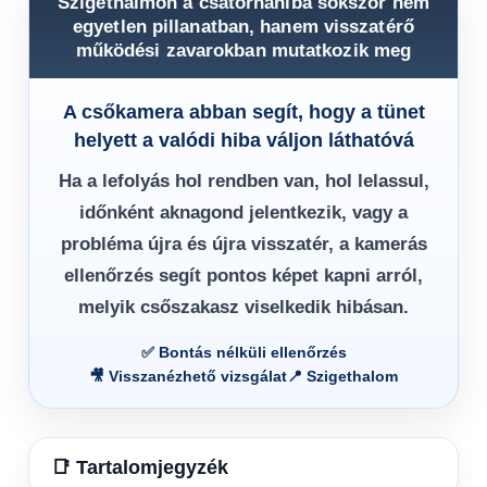
Szigethalmon a csatornahiba sokszor nem
egyetlen pillanatban, hanem visszatérő
működési zavarokban mutatkozik meg
A csőkamera abban segít, hogy a tünet
helyett a valódi hiba váljon láthatóvá
Ha a lefolyás hol rendben van, hol lelassul,
időnként aknagond jelentkezik, vagy a
probléma újra és újra visszatér, a kamerás
ellenőrzés segít pontos képet kapni arról,
melyik csőszakasz viselkedik hibásan.
✅ Bontás nélküli ellenőrzés
🎥 Visszanézhető vizsgálat
📍 Szigethalom
📑 Tartalomjegyzék