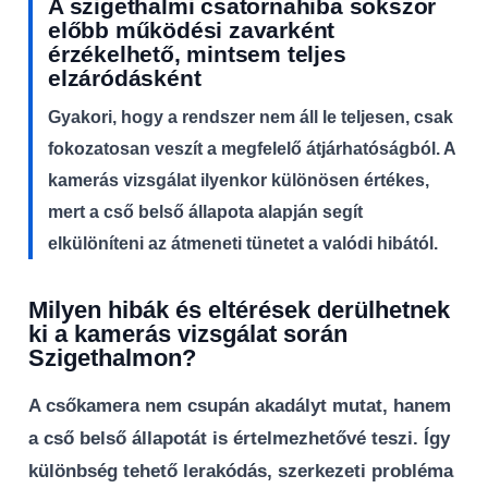
A szigethalmi csatornahiba sokszor
előbb működési zavarként
érzékelhető, mintsem teljes
elzáródásként
Gyakori, hogy a rendszer nem áll le teljesen, csak
fokozatosan veszít a megfelelő átjárhatóságból. A
kamerás vizsgálat ilyenkor különösen értékes,
mert a cső belső állapota alapján segít
elkülöníteni az átmeneti tünetet a valódi hibától.
Milyen hibák és eltérések derülhetnek
ki a kamerás vizsgálat során
Szigethalmon?
A csőkamera nem csupán akadályt mutat, hanem
a cső belső állapotát is értelmezhetővé teszi. Így
különbség tehető lerakódás, szerkezeti probléma