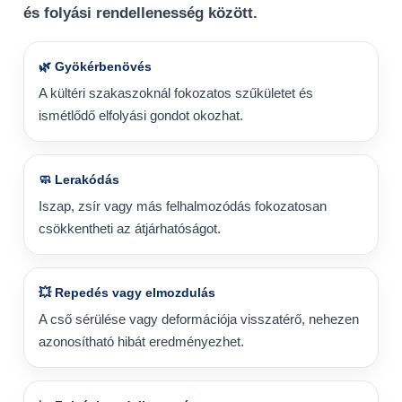
és folyási rendellenesség között.
🌿 Gyökérbenövés
A kültéri szakaszoknál fokozatos szűkületet és
ismétlődő elfolyási gondot okozhat.
🧼 Lerakódás
Iszap, zsír vagy más felhalmozódás fokozatosan
csökkentheti az átjárhatóságot.
💥 Repedés vagy elmozdulás
A cső sérülése vagy deformációja visszatérő, nehezen
azonosítható hibát eredményezhet.