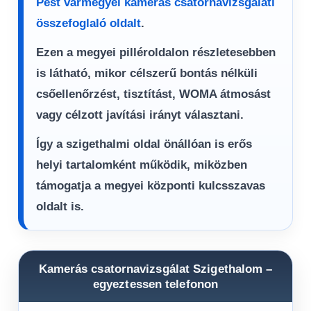
Pest vármegyei kamerás csatornavizsgálati
összefoglaló oldalt
.
Ezen a megyei pilléroldalon részletesebben
is látható, mikor célszerű bontás nélküli
csőellenőrzést, tisztítást, WOMA átmosást
vagy célzott javítási irányt választani.
Így a szigethalmi oldal önállóan is erős
helyi tartalomként működik, miközben
támogatja a megyei központi kulcsszavas
oldalt is.
Kamerás csatornavizsgálat Szigethalom –
egyeztessen telefonon