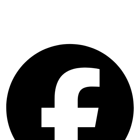
Kövesse a Drain Expertet a közösségi
felületeken
Tippek, munkapéldák, csatornatechnikai tartalmak és friss
bejegyzések egy helyen.