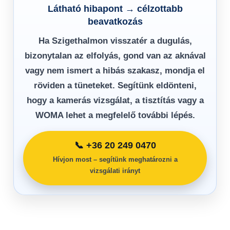
Látható hibapont → célzottabb
beavatkozás
Ha Szigethalmon visszatér a dugulás,
bizonytalan az elfolyás, gond van az aknával
vagy nem ismert a hibás szakasz, mondja el
röviden a tüneteket. Segítünk eldönteni,
hogy a kamerás vizsgálat, a tisztítás vagy a
WOMA lehet a megfelelő további lépés.
📞 +36 20 249 0470
Hívjon most – segítünk meghatározni a
vizsgálati irányt