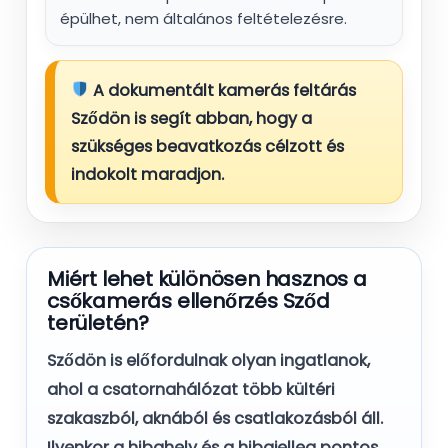
épülhet, nem általános feltételezésre.
A dokumentált kamerás feltárás
Sződön is segít abban, hogy a
szükséges beavatkozás célzott és
indokolt maradjon.
Miért lehet különösen hasznos a
csőkamerás ellenőrzés Sződ
területén?
Sződön is előfordulnak olyan ingatlanok,
ahol a csatornahálózat több kültéri
szakaszból, aknából és csatlakozásból áll.
Ilyenkor a hibahely és a hibajelleg pontos