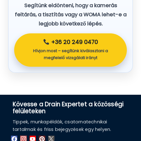
Segítünk eldönteni, hogy a kamerás
feltárás, a tisztítás vagy a WOMA lehet-e a
legjobb következő lépés.
+36 20 249 0470
Hívjon most – segítünk kiválasztani a
megfelelő vizsgálati irányt
Kövesse a Drain Expertet a közösségi
felületeken
Tippek, munkapéldák, csatornatechnikai
tartalmak és friss bejegyzések egy helyen.