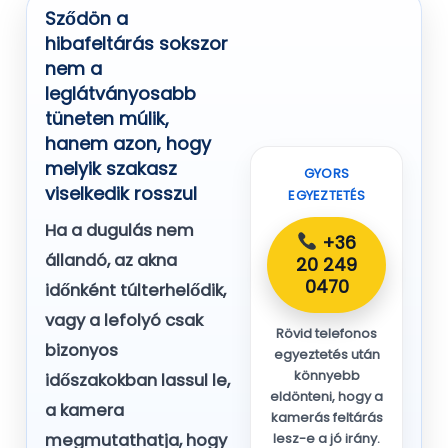
Sződön a
hibafeltárás sokszor
nem a
leglátványosabb
tüneten múlik,
hanem azon, hogy
melyik szakasz
GYORS
viselkedik rosszul
EGYEZTETÉS
Ha a dugulás nem
+36
állandó, az akna
20 249
0470
időnként túlterhelődik,
vagy a lefolyó csak
Rövid telefonos
bizonyos
egyeztetés után
könnyebb
időszakokban lassul le,
eldönteni, hogy a
a kamera
kamerás feltárás
megmutathatja, hogy
lesz-e a jó irány.