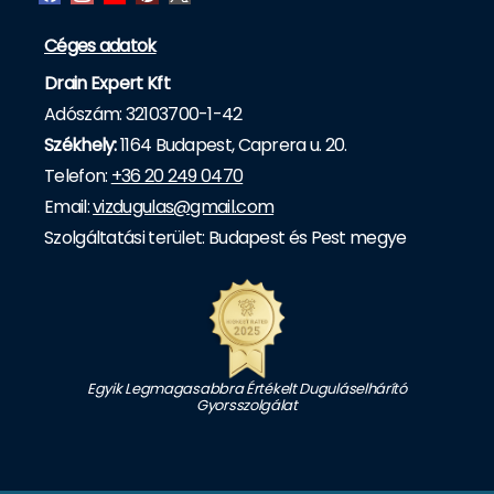
Céges adatok
Drain Expert Kft
Adószám: 32103700-1-42
Székhely:
1164 Budapest, Caprera u. 20.
Telefon:
+36 20 249 0470
Email:
vizdugulas@gmail.com
Szolgáltatási terület: Budapest és Pest megye
Egyik Legmagasabbra Értékelt Duguláselhárító
Gyorsszolgálat