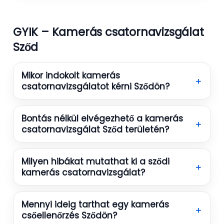
GYIK – Kamerás csatornavizsgálat
Sződ
Mikor indokolt kamerás
＋
csatornavizsgálatot kérni Sződön?
Bontás nélkül elvégezhető a kamerás
＋
csatornavizsgálat Sződ területén?
Milyen hibákat mutathat ki a sződi
＋
kamerás csatornavizsgálat?
Mennyi ideig tarthat egy kamerás
＋
csőellenőrzés Sződön?