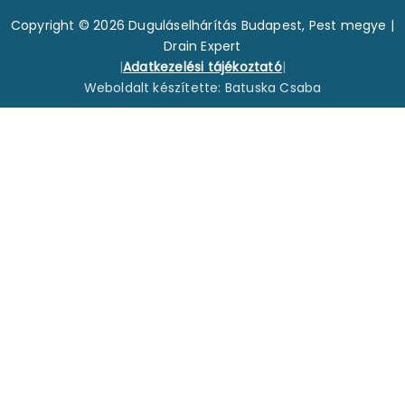
Copyright © 2026 Duguláselhárítás Budapest, Pest megye |
Drain Expert
|
Adatkezelési tájékoztató
|
Weboldalt készítette: Batuska Csaba