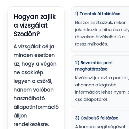
1) Tünetek áttekintése
Hogyan zajlik
Először tisztázzuk, mikor
a vizsgálat
jelentkezik a hiba és mel
Sződön?
részeken érzékelhető a
rossz működés.
A vizsgálat célja
minden esetben
2) Bevezetési pont
az, hogy a végén
meghatározása
ne csak kép
Kiválasztjuk azt a pontot
legyen a csőről,
ahonnan a legtöbb
hanem valóban
információt lehet nyerni 
használható
cső állapotáról.
állapotinformáció
álljon
3) Csőbelső feltárása
rendelkezésre.
A kamera segítségével