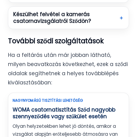
Készülhet felvétel a kamerás
＋
csatornavizsgálatról Sződön?
További sződi szolgáltatások
Ha a feltárás után már jobban látható,
milyen beavatkozás következhet, ezek a sződi
oldalak segíthetnek a helyes továbblépés
kiválasztásában:
NAGYNYOMÁSÚ TISZTÍTÁSI LEHETŐSÉG
WOMA csatornatisztítás Sződ nagyobb
szennyeződés vagy szűkület esetén
Olyan helyzetekben lehet jó döntés, amikor a
vizsgálat alapján erőteljesebb átmosásra van