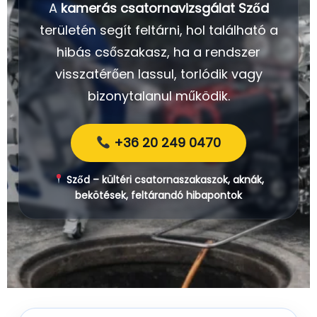
A
kamerás csatornavizsgálat Sződ
területén segít feltárni, hol található a
hibás csőszakasz, ha a rendszer
visszatérően lassul, torlódik vagy
bizonytalanul működik.
+36 20 249 0470
Sződ – kültéri csatornaszakaszok, aknák,
bekötések, feltárandó hibapontok