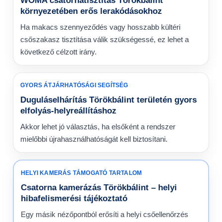
WOMA csatornatisztítás Törökbálint
környezetében erős lerakódásokhoz
Ha makacs szennyeződés vagy hosszabb kültéri
csőszakasz tisztítása válik szükségessé, ez lehet a
következő célzott irány.
GYORS ÁTJÁRHATÓSÁGI SEGÍTSÉG
Duguláselhárítás Törökbálint területén gyors
elfolyás-helyreállításhoz
Akkor lehet jó választás, ha elsőként a rendszer
mielőbbi újrahasználhatóságát kell biztosítani.
HELYI KAMERÁS TÁMOGATÓ TARTALOM
Csatorna kamerázás Törökbálint – helyi
hibafelismerési tájékoztató
Egy másik nézőpontból erősíti a helyi csőellenőrzés