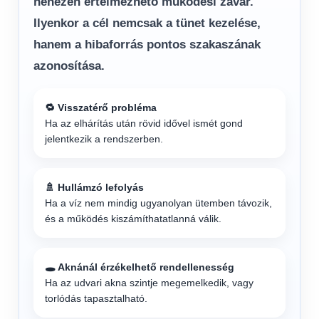
nehezen értelmezhető működési zavar.
Ilyenkor a cél nemcsak a tünet kezelése,
hanem a hibaforrás pontos szakaszának
azonosítása.
🔁 Visszatérő probléma
Ha az elhárítás után rövid idővel ismét gond
jelentkezik a rendszerben.
🚿 Hullámzó lefolyás
Ha a víz nem mindig ugyanolyan ütemben távozik,
és a működés kiszámíthatatlanná válik.
🕳️ Aknánál érzékelhető rendellenesség
Ha az udvari akna szintje megemelkedik, vagy
torlódás tapasztalható.