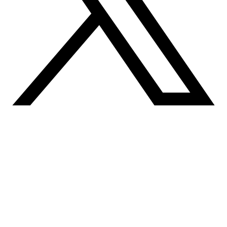
Céges adatok
Drain Expert Kft
Adószám: 32103700-1-42
Székhely:
1164 Budapest, Caprera u. 20.
Telefon:
+36 20 249 0470
Email:
vizdugulas@gmail.com
Szolgáltatási terület: Budapest és Pest megye