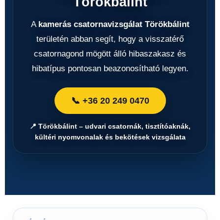
Törökbálint
A
kamerás csatornavizsgálat Törökbálint
területén abban segít, hogy a visszatérő
csatornagond mögött álló hibaszakasz és
hibatípus pontosan beazonosítható legyen.
📞 +36 20 249 0470
📍 Törökbálint – udvari csatornák, tisztítóaknák,
kültéri nyomvonalak és bekötések vizsgálata