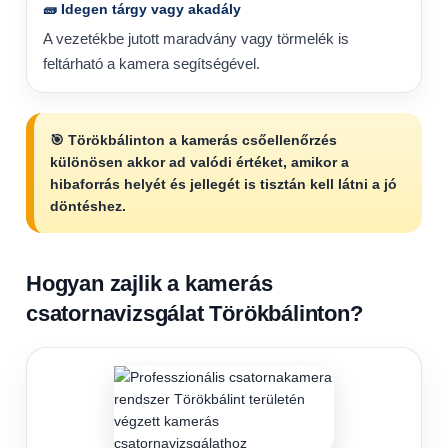
🧱 Idegen tárgy vagy akadály
A vezetékbe jutott maradvány vagy törmelék is
feltárható a kamera segítségével.
🎯 Törökbálinton a kamerás csőellenőrzés
különösen akkor ad valódi értéket, amikor a
hibaforrás helyét és jellegét is tisztán kell látni a jó
döntéshez.
Hogyan zajlik a kamerás
csatornavizsgálat Törökbálinton?