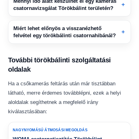
Mennyi idő alatt készülhet el egy kamerás
＋
csatornavizsgálat Törökbálint területén?
Miért lehet előnyös a visszanézhető
＋
felvétel egy törökbálinti csatornahibánál?
További törökbálinti szolgáltatási
oldalak
Ha a csőkamerás feltárás után már tisztábban
látható, merre érdemes továbblépni, ezek a helyi
aloldalak segíthetnek a megfelelő irány
kiválasztásában:
NAGYNYOMÁSÚ ÁTMOSÁSI MEGOLDÁS