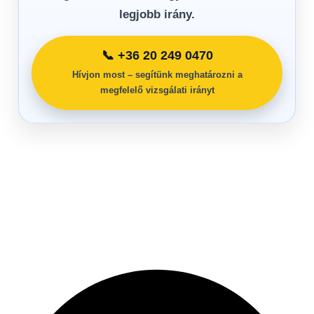
legjobb irány.
📞 +36 20 249 0470
Hívjon most – segítünk meghatározni a
megfelelő vizsgálati irányt
Kövesse a Drain Expertet a közösségi
felületeken
Tippek, munkapéldák, csatornatechnikai tartalmak és friss
bejegyzések egy helyen.