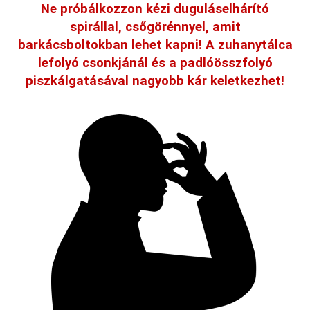
Ne próbálkozzon kézi duguláselhárító
spirállal, csőgörénnyel, amit
barkácsboltokban lehet kapni! A zuhanytálca
lefolyó csonkjánál és a padlóösszfolyó
piszkálgatásával nagyobb kár keletkezhet!