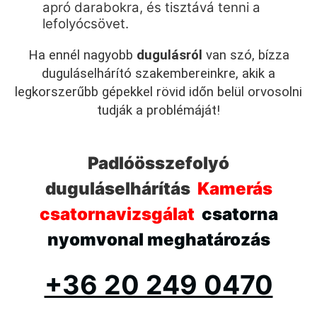
apró darabokra, és tisztává tenni a
lefolyócsövet.
Ha ennél nagyobb
dugulásról
van szó, bízza
duguláselhárító szakembereinkre, akik a
legkorszerűbb gépekkel rövid időn belül orvosolni
tudják a problémáját!
Padlóösszefolyó
duguláselhárítás
Kamerás
csatornavizsgálat
csatorna
nyomvonal meghatározás
+36 20 249 0470