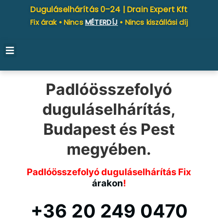
Duguláselhárítás 0–24 |
Drain Expert Kft
Fix árak • Nincs
MÉTERDÍJ
• Nincs kiszállási díj
Padlóösszefolyó
duguláselhárítás,
Budapest és Pest
megyében.
Padlóösszefolyó duguláselhárítás Fix
árakon
!
+36 20 249 0470