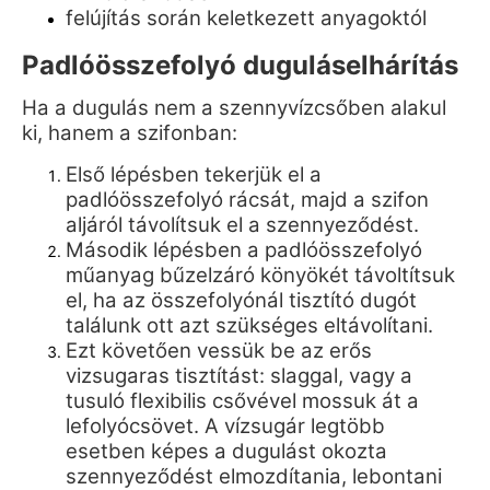
felújítás során keletkezett anyagoktól
Padlóösszefolyó duguláselhárítás
Ha a dugulás nem a szennyvízcsőben alakul
ki, hanem a szifonban:
Első lépésben tekerjük el a
padlóösszefolyó rácsát, majd a szifon
aljáról távolítsuk el a szennyeződést.
Második lépésben a padlóösszefolyó
műanyag bűzelzáró könyökét távoltítsuk
el, ha az összefolyónál tisztító dugót
találunk ott azt szükséges eltávolítani.
Ezt követően vessük be az erős
vizsugaras tisztítást: slaggal, vagy a
tusuló flexibilis csővével mossuk át a
lefolyócsövet. A vízsugár legtöbb
esetben képes a dugulást okozta
szennyeződést elmozdítania, lebontani