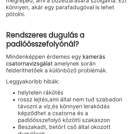
megreped, ami a bűzelzárására szolgálna. Ezt
könnyen, akár egy parafadugóval is lehet
pótolni.
Rendszeres dugulás a
padlóösszefolyónál?
Mindenképpen érdemes egy
kamerás
csatornavizsgálat
amelynek során
felderíthetőek a különböző problémák.
Leggyakoribb hibák:
helytelen rákötés
rossz lejtés,ami által nem tud szabadon
távozni a víz,és könnyen lerakódás
képződhet a csatorna és a
padlóösszefolyó közötti szakaszon
Beszakadt, betört cső által okozott
dugulások