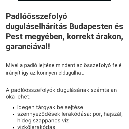
Padlóösszefolyó
duguláselhárítás Budapesten és
Pest megyében, korrekt árakon,
garanciával!
Mivel a padló lejtése mindent az összefolyó felé
irányít így az könnyen eldugulhat.
A padlóösszefolyók dugulásának számtalan
oka lehet:
idegen tárgyak beleejtése
szennyeződések lerakódása: por, hajszál,
hideg szappanos víz
vízkőlerakódás