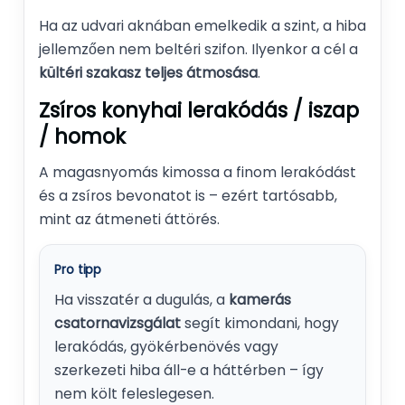
Ha az udvari aknában emelkedik a szint, a hiba
jellemzően nem beltéri szifon. Ilyenkor a cél a
kültéri szakasz teljes átmosása
.
Zsíros konyhai lerakódás / iszap
/ homok
A magasnyomás kimossa a finom lerakódást
és a zsíros bevonatot is – ezért tartósabb,
mint az átmeneti áttörés.
Pro tipp
Ha visszatér a dugulás, a
kamerás
csatornavizsgálat
segít kimondani, hogy
lerakódás, gyökérbenövés vagy
szerkezeti hiba áll-e a háttérben – így
nem költ feleslegesen.