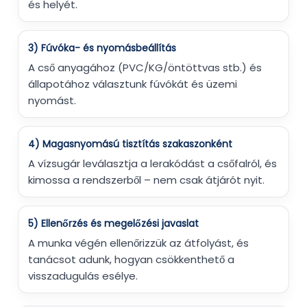
és helyét.
3) Fúvóka- és nyomásbeállítás
A cső anyagához (PVC/KG/öntöttvas stb.) és
állapotához választunk fúvókát és üzemi
nyomást.
4) Magasnyomású tisztítás szakaszonként
A vízsugár leválasztja a lerakódást a csőfalról, és
kimossa a rendszerből – nem csak átjárót nyit.
5) Ellenőrzés és megelőzési javaslat
A munka végén ellenőrizzük az átfolyást, és
tanácsot adunk, hogyan csökkenthető a
visszadugulás esélye.