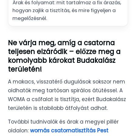
Árak és folyamat: mit tartalmaz a fix árazás,
hogyan zajlik a tisztítás, és mire figyeljen a
megelőzésnél.
Ne várja meg, amíg a csatorna
teljesen elzáródik – előzze meg a
komolyabb károkat Budakalász
területén!
A makacs, visszatérő dugulások sokszor nem
oldhatók meg tartósan spirálos átütéssel. A
WOMA a csőfalat is tisztítja, ezért Budakalász
területén is stabilabb átfolyást adhat.
További tudnivalók és árak a megyei pillér
oldalon:
womás csatornatisztítás Pest