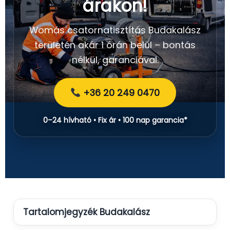
árakon!
Womás csatornatisztítás Budakalász
területén akár 1 órán belül – bontás
nélkül, garanciával.
+36 20 249 0470
0–24 hívható • Fix ár • 100 nap garancia*
Tartalomjegyzék Budakalász