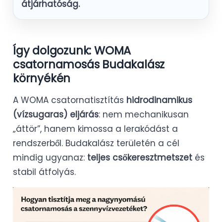
átjárhatóság.
Így dolgozunk: WOMA
csatornamosás Budakalász
környékén
A WOMA csatornatisztítás
hidrodinamikus
(vízsugaras) eljárás
: nem mechanikusan
„áttör”, hanem kimossa a lerakódást a
rendszerből. Budakalász területén a cél
mindig ugyanaz:
teljes csőkeresztmetszet
és
stabil átfolyás.