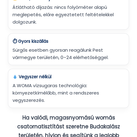
Átlátható díjazás: nincs folyóméter alapú
meglepetés, előre egyeztetett feltételekkel
dolgozunk.
⏱ Gyors kiszállás
Sürgős esetben gyorsan reagálunk Pest
vármegye területén, 0–24 elérhetőséggel.
Vegyszer nélkül
A WOMA vízsugaras technológia:
környezetkímélőbb, mint a rendszeres
vegyszerezés.
Ha
valódi
, magasnyomású womás
csatornatisztítást szeretne Budakalász
területén, hívjon és segítünk a legjobb