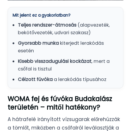
Mit jelent ez a gyakorlatban?
Teljes rendszer-átmosás
(alapvezeték,
bekötővezeték, udvari szakasz)
Gyorsabb munka
kiterjedt lerakódás
esetén
Kisebb visszadugulási kockázat
, mert a
csőfal is tisztul
Célzott fúvóka
a lerakódás típusához
WOMA fej és fúvóka Budakalász
területén – mitől hatékony?
A hátrafelé irányított vízsugarak előrehúzzák
a tömlőt, miközben a csőfalról leválasztják a