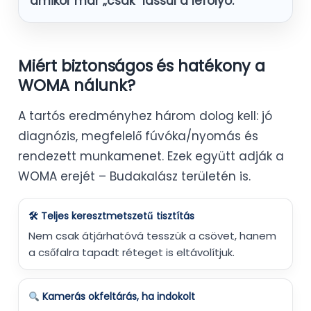
amikor már „csak” lassul a lefolyó.
Miért biztonságos és hatékony a
WOMA nálunk?
A tartós eredményhez három dolog kell: jó
diagnózis, megfelelő fúvóka/nyomás és
rendezett munkamenet. Ezek együtt adják a
WOMA erejét – Budakalász területén is.
🛠 Teljes keresztmetszetű tisztítás
Nem csak átjárhatóvá tesszük a csövet, hanem
a csőfalra tapadt réteget is eltávolítjuk.
Kamerás okfeltárás, ha indokolt