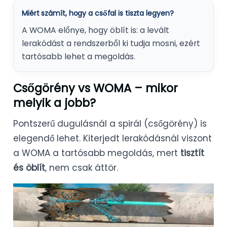
Miért számít, hogy a csőfal is tiszta legyen?
A WOMA előnye, hogy öblít is: a levált
lerakódást a rendszerből ki tudja mosni, ezért
tartósabb lehet a megoldás.
Csőgörény vs WOMA – mikor
melyik a jobb?
Pontszerű dugulásnál a spirál (csőgörény) is
elegendő lehet. Kiterjedt lerakódásnál viszont
a WOMA a tartósabb megoldás, mert
tisztít
és öblít
, nem csak áttör.