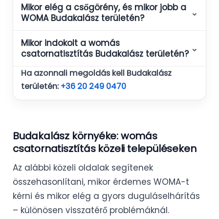
Mikor elég a csőgörény, és mikor jobb a
⌄
WOMA Budakalász területén?
Mikor indokolt a womás
⌄
csatornatisztítás Budakalász területén?
Ha azonnali megoldás kell Budakalász
területén:
+36 20 249 0470
Budakalász környéke: womás
csatornatisztítás közeli településeken
Az alábbi közeli oldalak segítenek
összehasonlítani, mikor érdemes WOMA-t
kérni és mikor elég a gyors duguláselhárítás
– különösen visszatérő problémáknál.