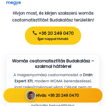
megye
Hívjon most, és kérjen szakszerű womás
csatornatisztítást Budakalász területén!
+36 20 249 0470
Éjjel-nappal hívható
Womás csatornatisztítás Budakalász –
szakmai háttérrel
A magasnyomású csatornamosást a
Drain
Expert Kft.
modern WOMA berendezéssel,
ipari teljesítménnyel végzi. Célunk nem az
ideiglenes „átütés”, hanem a
teljes
Hívás: +36 20 249 0470
csőkeresztmetszet tisztítás
és a tartós
működés helyreállítása.