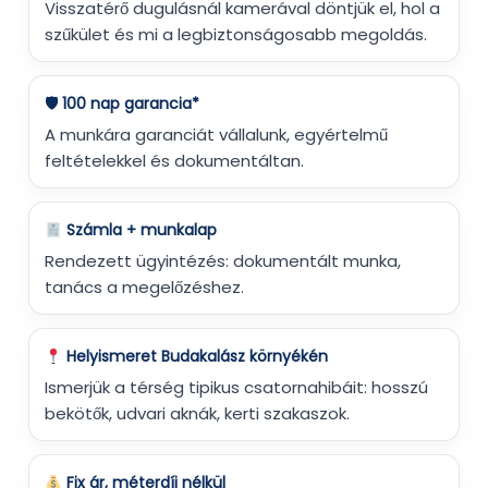
Visszatérő dugulásnál kamerával döntjük el, hol a
szűkület és mi a legbiztonságosabb megoldás.
🛡 100 nap garancia*
A munkára garanciát vállalunk, egyértelmű
feltételekkel és dokumentáltan.
Számla + munkalap
Rendezett ügyintézés: dokumentált munka,
tanács a megelőzéshez.
Helyismeret Budakalász környékén
Ismerjük a térség tipikus csatornahibáit: hosszú
bekötők, udvari aknák, kerti szakaszok.
Fix ár, méterdíj nélkül