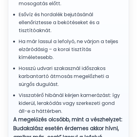
mosogatás előtt.
Esővíz és hordalék bejutásánál
ellenőriztesse a bekötéseket és a
tisztítóaknát.
Ha már lassul a lefolyó, ne várjon a teljes
elzáródásig – a korai tisztítás
kíméletesebb.
Hosszú udvari szakasznál időszakos
karbantartó átmosás megelőzheti a
sürgős dugulást.
Visszatérő hibánál kérjen kamerázást: így
kiderül, lerakódás vagy szerkezeti gond
áll-e a háttérben.
A megelőzés olcsóbb, mint a vészhelyzet:
Budakalász esetén érdemes akkor hívni,