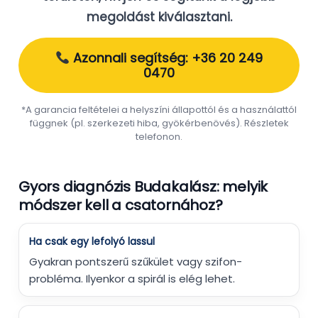
megoldást kiválasztani.
Azonnali segítség: +36 20 249
0470
*A garancia feltételei a helyszíni állapottól és a használattól
függnek (pl. szerkezeti hiba, gyökérbenövés). Részletek
telefonon.
Gyors diagnózis Budakalász: melyik
módszer kell a csatornához?
Ha csak egy lefolyó lassul
Gyakran pontszerű szűkület vagy szifon-
probléma. Ilyenkor a spirál is elég lehet.