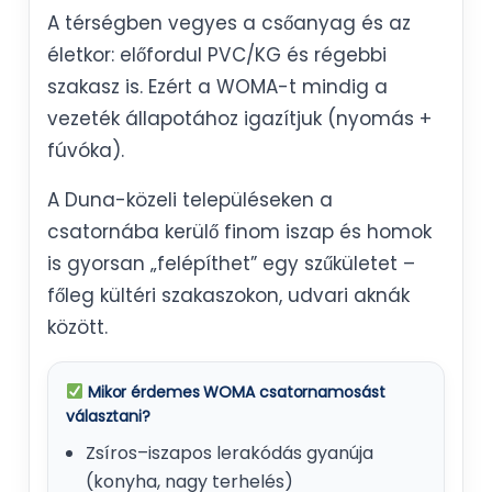
A térségben vegyes a csőanyag és az
életkor: előfordul PVC/KG és régebbi
szakasz is. Ezért a WOMA-t mindig a
vezeték állapotához igazítjuk (nyomás +
fúvóka).
A Duna-közeli településeken a
csatornába kerülő finom iszap és homok
is gyorsan „felépíthet” egy szűkületet –
főleg kültéri szakaszokon, udvari aknák
között.
Mikor érdemes WOMA csatornamosást
választani?
Zsíros–iszapos lerakódás gyanúja
(konyha, nagy terhelés)