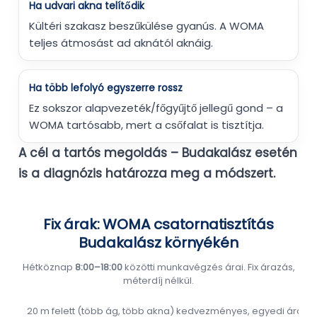
Ha udvari akna telítődik
Kültéri szakasz beszűkülése gyanús. A WOMA
teljes átmosást ad aknától aknáig.
Ha több lefolyó egyszerre rossz
Ez sokszor alapvezeték/főgyűjtő jellegű gond – a
WOMA tartósabb, mert a csőfalat is tisztítja.
A cél a tartós megoldás – Budakalász esetén
is a diagnózis határozza meg a módszert.
Fix árak: WOMA csatornatisztítás
Budakalász környékén
Hétköznap
8:00–18:00
közötti munkavégzés árai. Fix árazás,
méterdíj nélkül.
20 m felett (több ág, több akna) kedvezményes, egyedi árazás