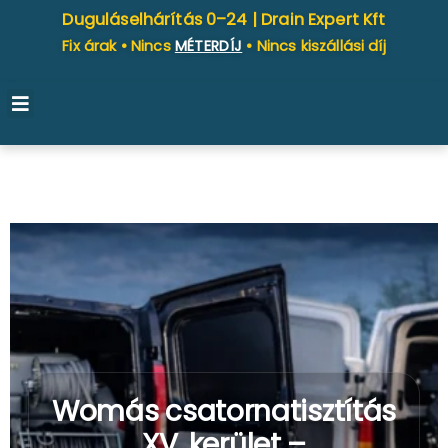
Duguláselhárítás 0–24 |
Drain Expert Kft
Fix árak • Nincs
MÉTERDÍJ
• Nincs kiszállási díj
Womás csatornatisztítás
XV. kerület –