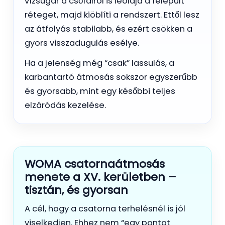
vízsugár a csőfalról is leoldja a felépült
réteget, majd kiöblíti a rendszert. Ettől lesz
az átfolyás stabilabb, és ezért csökken a
gyors visszadugulás esélye.
Ha a jelenség még “csak” lassulás, a
karbantartó átmosás sokszor egyszerűbb
és gyorsabb, mint egy későbbi teljes
elzáródás kezelése.
WOMA csatornaátmosás
menete a XV. kerületben –
tisztán, és gyorsan
A cél, hogy a csatorna terhelésnél is jól
viselkedjen. Ehhez nem “egy pontot