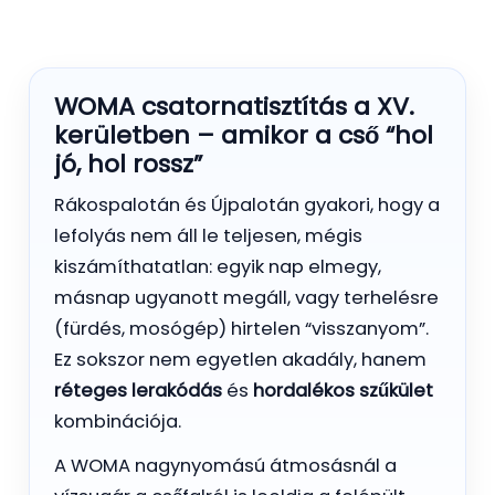
WOMA csatornatisztítás a XV.
kerületben – amikor a cső “hol
jó, hol rossz”
Rákospalotán és Újpalotán gyakori, hogy a
lefolyás nem áll le teljesen, mégis
kiszámíthatatlan: egyik nap elmegy,
másnap ugyanott megáll, vagy terhelésre
(fürdés, mosógép) hirtelen “visszanyom”.
Ez sokszor nem egyetlen akadály, hanem
réteges lerakódás
és
hordalékos szűkület
kombinációja.
A WOMA nagynyomású átmosásnál a