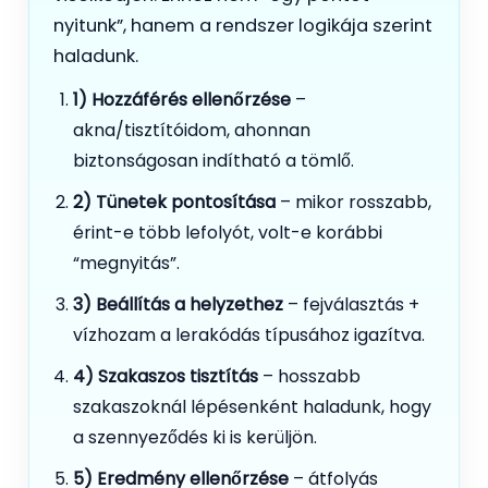
nyitunk”, hanem a rendszer logikája szerint
haladunk.
1) Hozzáférés ellenőrzése
–
akna/tisztítóidom, ahonnan
biztonságosan indítható a tömlő.
2) Tünetek pontosítása
– mikor rosszabb,
érint-e több lefolyót, volt-e korábbi
“megnyitás”.
3) Beállítás a helyzethez
– fejválasztás +
vízhozam a lerakódás típusához igazítva.
4) Szakaszos tisztítás
– hosszabb
szakaszoknál lépésenként haladunk, hogy
a szennyeződés ki is kerüljön.
5) Eredmény ellenőrzése
– átfolyás