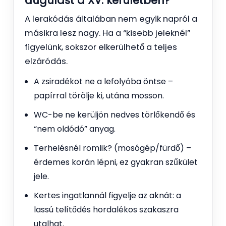
dugulást a XV. kerületben?
A lerakódás általában nem egyik napról a
másikra lesz nagy. Ha a “kisebb jeleknél”
figyelünk, sokszor elkerülhető a teljes
elzáródás.
A zsiradékot ne a lefolyóba öntse –
papírral törölje ki, utána mosson.
WC-be ne kerüljön nedves törlőkendő és
“nem oldódó” anyag.
Terhelésnél romlik? (mosógép/fürdő) –
érdemes korán lépni, ez gyakran szűkület
jele.
Kertes ingatlannál figyelje az aknát: a
lassú telítődés hordalékos szakaszra
utalhat.