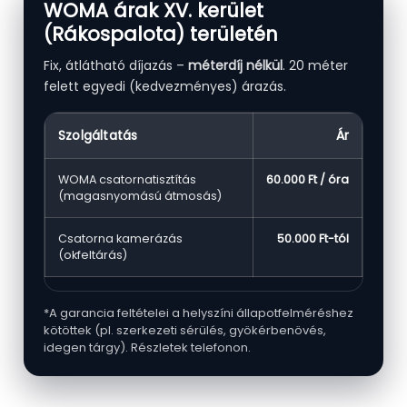
WOMA árak XV. kerület
(Rákospalota) területén
Fix, átlátható díjazás –
méterdíj nélkül
. 20 méter
felett egyedi (kedvezményes) árazás.
Szolgáltatás
Ár
WOMA csatornatisztítás
60.000 Ft / óra
(magasnyomású átmosás)
Csatorna kamerázás
50.000 Ft-tól
(okfeltárás)
*A garancia feltételei a helyszíni állapotfelméréshez
kötöttek (pl. szerkezeti sérülés, gyökérbenövés,
idegen tárgy). Részletek telefonon.