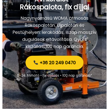
Rákospalota, fix díjjal
Nagynyomású WOMA átmosás
Rákospalotán, Újpalotán és
Pestújhelyen: lerakódás, iszap masszív
dugulások eltávolítása. Gyors
kiszállás, 100 nap garancia.
+36 20 249 0470
0–24 hívható • Fix díjazás • 100 nap garancia*