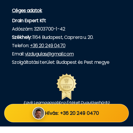
Céges adatok
Drain Expert Kft
Adószám: 32103700-1-42
Székhely:
1164 Budapest, Caprera u. 20.
Telefon:
+36 20 249 0470
Email:
vizdugulas@gmail.com
Szolgáltatási terület: Budapest és Pest megye
Egyik Legmagasabbra Értékelt Duguláselhárító
Gyorsszolgálat
Hívás: +36 20 249 0470