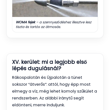
WOMA fejek
– a szennyeződéshez illesztve lesz
tiszta és tartós az átmosás.
XV. kerület: mi a legjobb első
lépés dugulásnál?
Rákospalotán és Újpalotán a tünet
sokszor “átverős”: attól, hogy épp most
elmegy a víz, még lehet komoly szűkület a
rendszerben. Az alábbi iránytű segít
eldönteni, merre induljunk.