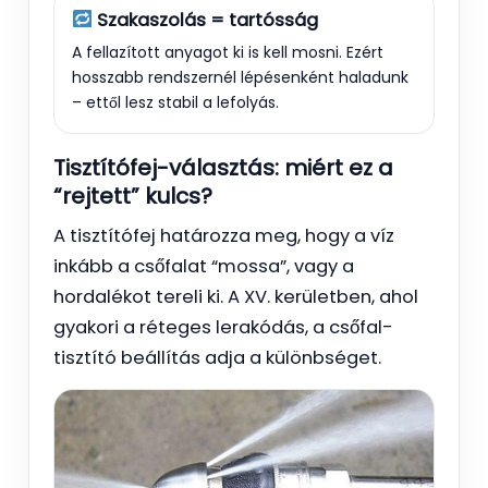
Szakaszolás = tartósság
A fellazított anyagot ki is kell mosni. Ezért
hosszabb rendszernél lépésenként haladunk
– ettől lesz stabil a lefolyás.
Tisztítófej-választás: miért ez a
“rejtett” kulcs?
A tisztítófej határozza meg, hogy a víz
inkább a csőfalat “mossa”, vagy a
hordalékot tereli ki. A XV. kerületben, ahol
gyakori a réteges lerakódás, a csőfal-
tisztító beállítás adja a különbséget.