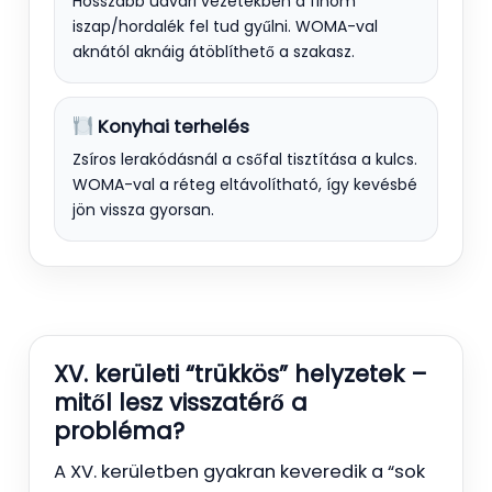
Hosszabb udvari vezetékben a finom
iszap/hordalék fel tud gyűlni. WOMA-val
aknától aknáig átöblíthető a szakasz.
Konyhai terhelés
Zsíros lerakódásnál a csőfal tisztítása a kulcs.
WOMA-val a réteg eltávolítható, így kevésbé
jön vissza gyorsan.
XV. kerületi “trükkös” helyzetek –
mitől lesz visszatérő a
probléma?
A XV. kerületben gyakran keveredik a “sok