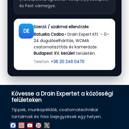
és Pest vármegye.
Szerző / szakmai ellenőrzés
DE
Batuska Csaba
• Drain Expert Kft. – 0–
24 duguláselhárítás, WOMA
csatornatisztítás és kamerázás
Budapest XV. kerület
területén.
Telefon:
+36 20 249 0470
Kövesse a Drain Expertet a közösségi
felületeken
Tippek, munkapéldák, csatornatechnikai
tartalmak és friss bejegyzések egy helyen.