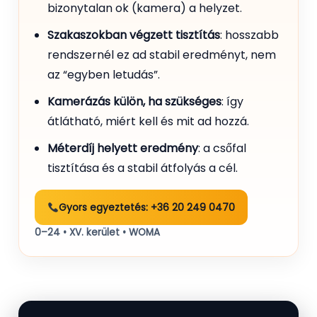
bizonytalan ok (kamera) a helyzet.
Szakaszokban végzett tisztítás
: hosszabb
rendszernél ez ad stabil eredményt, nem
az “egyben letudás”.
Kamerázás külön, ha szükséges
: így
átlátható, miért kell és mit ad hozzá.
Méterdíj helyett eredmény
: a csőfal
tisztítása és a stabil átfolyás a cél.
Gyors egyeztetés: +36 20 249 0470
0–24 • XV. kerület • WOMA