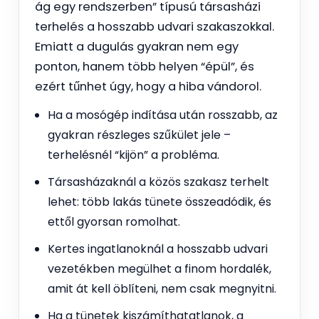
ág egy rendszerben” típusú társasházi
terhelés a hosszabb udvari szakaszokkal.
Emiatt a dugulás gyakran nem egy
ponton, hanem több helyen “épül”, és
ezért tűnhet úgy, hogy a hiba vándorol.
Ha a mosógép indítása után rosszabb, az
gyakran részleges szűkület jele –
terhelésnél “kijön” a probléma.
Társasházaknál a közös szakasz terhelt
lehet: több lakás tünete összeadódik, és
ettől gyorsan romolhat.
Kertes ingatlanoknál a hosszabb udvari
vezetékben megülhet a finom hordalék,
amit át kell öblíteni, nem csak megnyitni.
Ha a tünetek kiszámíthatatlanok, a