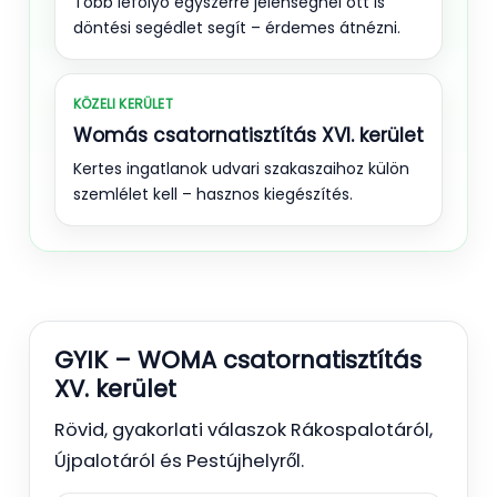
Több lefolyó egyszerre jelenségnél ott is
döntési segédlet segít – érdemes átnézni.
KÖZELI KERÜLET
Womás csatornatisztítás XVI. kerület
Kertes ingatlanok udvari szakaszaihoz külön
szemlélet kell – hasznos kiegészítés.
GYIK – WOMA csatornatisztítás
XV. kerület
Rövid, gyakorlati válaszok Rákospalotáról,
Újpalotáról és Pestújhelyről.