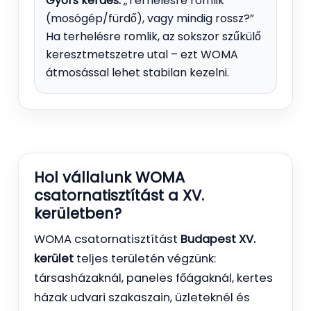
Gyors kérdés:
„Terhelésre romlik
(mosógép/fürdő), vagy mindig rossz?”
Ha terhelésre romlik, az sokszor szűkülő
keresztmetszetre utal – ezt WOMA
átmosással lehet stabilan kezelni.
Hol vállalunk WOMA
csatornatisztítást a XV.
kerületben?
WOMA csatornatisztítást
Budapest XV.
kerület
teljes területén végzünk:
társasházaknál, paneles főágaknál, kertes
házak udvari szakaszain, üzleteknél és