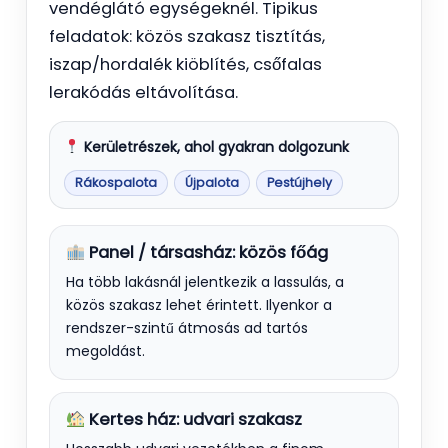
vendéglátó egységeknél. Tipikus
feladatok: közös szakasz tisztítás,
iszap/hordalék kiöblítés, csőfalas
lerakódás eltávolítása.
Kerületrészek, ahol gyakran dolgozunk
Rákospalota
Újpalota
Pestújhely
Panel / társasház: közös főág
Ha több lakásnál jelentkezik a lassulás, a
közös szakasz lehet érintett. Ilyenkor a
rendszer-szintű átmosás ad tartós
megoldást.
Kertes ház: udvari szakasz