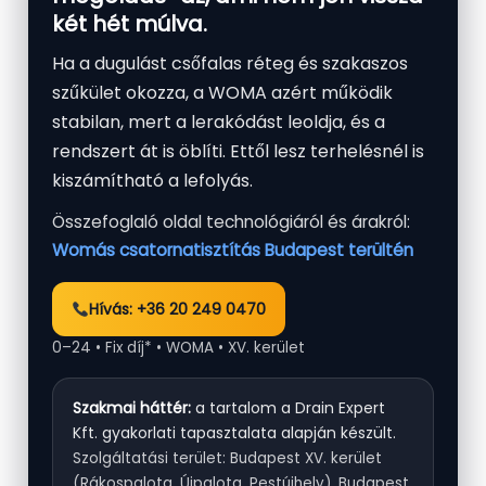
két hét múlva.
Ha a dugulást csőfalas réteg és szakaszos
szűkület okozza, a WOMA azért működik
stabilan, mert a lerakódást leoldja, és a
rendszert át is öblíti. Ettől lesz terhelésnél is
kiszámítható a lefolyás.
Összefoglaló oldal technológiáról és árakról:
Womás csatornatisztítás Budapest terültén
Hívás: +36 20 249 0470
0–24 • Fix díj* • WOMA • XV. kerület
Szakmai háttér:
a tartalom a Drain Expert
Kft. gyakorlati tapasztalata alapján készült.
Szolgáltatási terület: Budapest XV. kerület
(Rákospalota, Újpalota, Pestújhely), Budapest