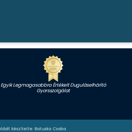
Egyik Legmagasabbra Értékelt Duguláselhárító
Gyorsszolgálat
dalt készítette: Batuska Csaba