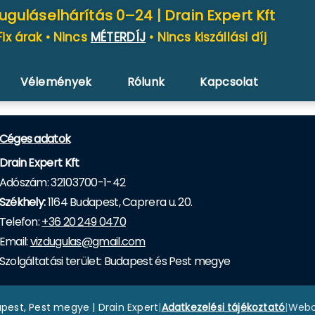
uguláselhárítás 0–24 |
Drain Expert Kft
Fix árak • Nincs
MÉTERDÍJ
• Nincs kiszállási díj
Vélemények
Rólunk
Kapcsolat
Céges adatok
Drain Expert Kft
Adószám: 32103700-1-42
Székhely:
1164 Budapest, Caprera u. 20.
Telefon:
+36 20 249 0470
Email:
vizdugulas@gmail.com
Szolgáltatási terület: Budapest és Pest megye
pest, Pest megye | Drain Expert
|
Adatkezelési tájékoztató
|
Webol