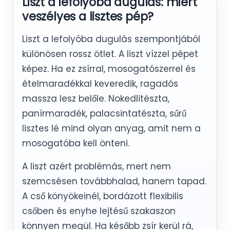
Liszt a lefolyóba dugulás: miért
veszélyes a lisztes pép?
Liszt a lefolyóba dugulás szempontjából
különösen rossz ötlet. A liszt vízzel pépet
képez. Ha ez zsírral, mosogatószerrel és
ételmaradékkal keveredik, ragadós
massza lesz belőle. Nokedlitészta,
panírmaradék, palacsintatészta, sűrű
lisztes lé mind olyan anyag, amit nem a
mosogatóba kell önteni.
A liszt azért problémás, mert nem
szemcsésen továbbhalad, hanem tapad.
A cső könyökeinél, bordázott flexibilis
csőben és enyhe lejtésű szakaszon
könnyen megül. Ha később zsír kerül rá,