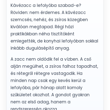
Kávézacc a lefolyóba szabad-e?
Röviden: nem érdemes. A kávézacc
szemcsés, nehéz, és zsíros közegben
kiválóan megtapad. Régi házi
praktikákban néha tisztítóként
emlegették, de konyhai lefolyóban sokkal
inkább dugulásépítő anyag.
A zacc nem oldódik fel a vízben. A cső
alján megülhet, a zsíros falhoz tapadhat,
és rétegről rétegre vastagodik. Ha
minden nap csak egy kevés kerül a
lefolyóba, pár hónap alatt komoly
szűkületet okozhat. A gondot gyakran
nem az első adag, hanem a
rendszeresség okozza.