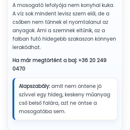
A mosogató lefolyója nem konyhai kuka.
A víz sok mindent levisz szem elől, de a
csőben nem tűnnek el nyomtalanul az
anyagok. Ami a szemnek eltűnik, az a
falban futó hidegebb szakaszon könnyen
lerakódhat.
Ha már megtörtént a baj: +36 20 249
0470
Alapszabály:
amit nem öntene jó
szívvel egy hideg, keskeny műanyag
cső belső falára, azt ne öntse a
mosogatóba sem.