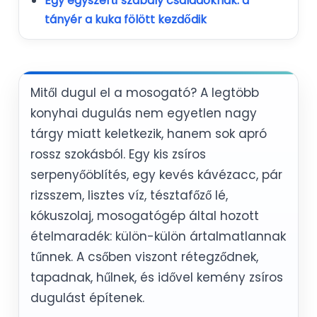
Egy egyszerű szabály családoknak: a
tányér a kuka fölött kezdődik
Mitől dugul el a mosogató? A legtöbb
konyhai dugulás nem egyetlen nagy
tárgy miatt keletkezik, hanem sok apró
rossz szokásból. Egy kis zsíros
serpenyőöblítés, egy kevés kávézacc, pár
rizsszem, lisztes víz, tésztafőző lé,
kókuszolaj, mosogatógép által hozott
ételmaradék: külön-külön ártalmatlannak
tűnnek. A csőben viszont rétegződnek,
tapadnak, hűlnek, és idővel kemény zsíros
dugulást építenek.