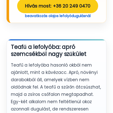
Hívás most: +36 20 249 0470
beavatkozás olajos lefolyódugulásnál
Teafű a lefolyóba: apró
szemcsékből nagy szűkület
Teafű a lefolyóba hasonló okból nem
ajánlott, mint a kávézacc. Apró, növényi
darabokból áll, amelyek vízben nem
oldódnak fel. A teafű a szűrőn átcsúszhat,
majd a zsíros csőfalon megtapadhat.
Egy-két alkalom nem feltétlenül okoz
azonnali dugulást, de rendszeresen