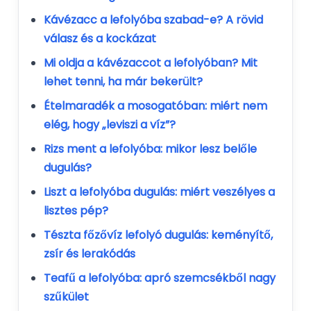
Kávézacc a lefolyóba szabad-e? A rövid
válasz és a kockázat
Mi oldja a kávézaccot a lefolyóban? Mit
lehet tenni, ha már bekerült?
Ételmaradék a mosogatóban: miért nem
elég, hogy „leviszi a víz”?
Rizs ment a lefolyóba: mikor lesz belőle
dugulás?
Liszt a lefolyóba dugulás: miért veszélyes a
lisztes pép?
Tészta főzővíz lefolyó dugulás: keményítő,
zsír és lerakódás
Teafű a lefolyóba: apró szemcsékből nagy
szűkület