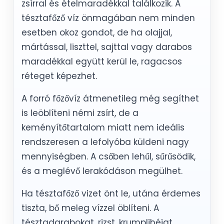
zsírral és ételmaradékkal találkozik. A
tésztafőző víz önmagában nem minden
esetben okoz gondot, de ha olajjal,
mártással, liszttel, sajttal vagy darabos
maradékkal együtt kerül le, ragacsos
réteget képezhet.
A forró főzővíz átmenetileg még segíthet
is leöblíteni némi zsírt, de a
keményítőtartalom miatt nem ideális
rendszeresen a lefolyóba küldeni nagy
mennyiségben. A csőben lehűl, sűrűsödik,
és a meglévő lerakódáson megülhet.
Ha tésztafőző vizet önt le, utána érdemes
tiszta, bő meleg vízzel öblíteni. A
tésztadarabokat, rizst, krumplihéjat,