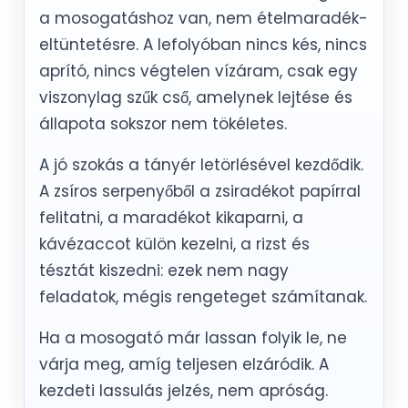
a mosogatáshoz van, nem ételmaradék-
eltüntetésre. A lefolyóban nincs kés, nincs
aprító, nincs végtelen vízáram, csak egy
viszonylag szűk cső, amelynek lejtése és
állapota sokszor nem tökéletes.
A jó szokás a tányér letörlésével kezdődik.
A zsíros serpenyőből a zsiradékot papírral
felitatni, a maradékot kikaparni, a
kávézaccot külön kezelni, a rizst és
tésztát kiszedni: ezek nem nagy
feladatok, mégis rengeteget számítanak.
Ha a mosogató már lassan folyik le, ne
várja meg, amíg teljesen elzáródik. A
kezdeti lassulás jelzés, nem apróság.