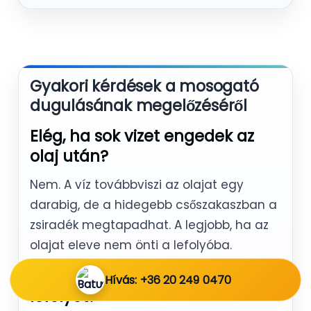
Gyakori kérdések a mosogató
dugulásának megelőzéséről
Elég, ha sok vizet engedek az
olaj után?
Nem. A víz továbbviszi az olajat egy
darabig, de a hidegebb csőszakaszban a
zsiradék megtapadhat. A legjobb, ha az
olajat eleve nem önti a lefolyóba.
A kávézacc tényleg tisztítja a
Hívás: +36 20 249 0470
lefolyót?