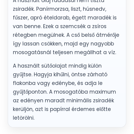
A használt olaj ráadásul nem tiszta
zsiradék. Panírmorzsa, liszt, húsnedv,
fűszer, apró ételdarab, égett maradék is
van benne. Ezek a szemcsék a zsíros
rétegben megülnek. A cső belső átmérője
így lassan csökken, majd egy nagyobb
mosogatásnál teljesen megállhat a víz.
A használt sütőolajat mindig külön
gyűjtse. Hagyja kihűlni, öntse zárható
flakonba vagy edénybe, és adja le
gyűjtőponton. A mosogatóba maximum
az edényen maradt minimális zsiradék
kerüljön, azt is papírral érdemes előtte
letörölni.