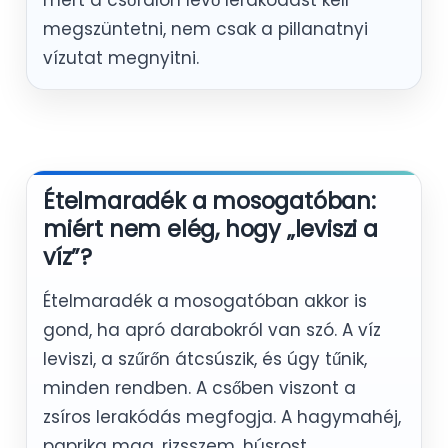
mert a csőfalon lévő lerakódást kell
megszüntetni, nem csak a pillanatnyi
vízutat megnyitni.
Ételmaradék a mosogatóban:
miért nem elég, hogy „leviszi a
víz”?
Ételmaradék a mosogatóban akkor is
gond, ha apró darabokról van szó. A víz
leviszi, a szűrőn átcsúszik, és úgy tűnik,
minden rendben. A csőben viszont a
zsíros lerakódás megfogja. A hagymahéj,
paprika mag, rizsszem, húsrost,