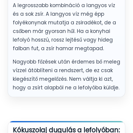
A legrosszabb kombináció a langyos víz
és a sok zsír. A langyos víz még épp
folyékonynak mutatja a zsiradékot, de a
csőben már gyorsan hűl. Ha a konyhai
lefolyó hosszú, rossz lejtésű vagy hideg
falban fut, a zsír hamar megtapad.
Nagyobb főzések után érdemes bő meleg
vízzel átöblíteni a rendszert, de ez csak
kiegészítő megelőzés. Nem váltja ki azt,
hogy a zsírt alapból ne a lefolyóba küldje.
Kókuszolaj dugulás a lefolyóban: