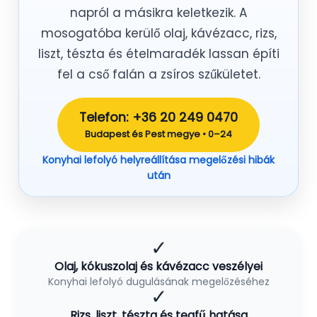
napról a másikra keletkezik. A
mosogatóba kerülő olaj, kávézacc, rizs,
liszt, tészta és ételmaradék lassan építi
fel a cső falán a zsíros szűkületet.
Telefon: +36 20 249 0470
Budapest és Pest megye • 0–24
Konyhai lefolyó helyreállítása megelőzési hibák
után
✓
Olaj, kókuszolaj és kávézacc veszélyei
Konyhai lefolyó dugulásának megelőzéséhez
✓
Rizs, liszt, tészta és teafű hatása