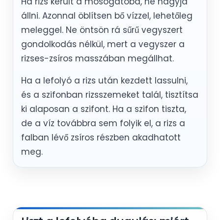
Ha rizs került a mosogatóba, ne hagyja
állni. Azonnal öblítsen bő vízzel, lehetőleg
meleggel. Ne öntsön rá sűrű vegyszert
gondolkodás nélkül, mert a vegyszer a
rizses-zsíros masszában megállhat.
Ha a lefolyó a rizs után kezdett lassulni,
és a szifonban rizsszemeket talál, tisztítsa
ki alaposan a szifont. Ha a szifon tiszta,
de a víz továbbra sem folyik el, a rizs a
falban lévő zsíros részben akadhatott
meg.