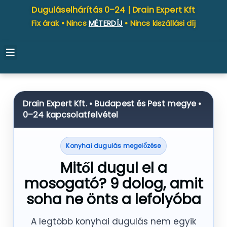
Duguláselhárítás 0–24 |
Drain Expert Kft
Fix árak • Nincs
MÉTERDÍJ
• Nincs kiszállási díj
Drain Expert Kft. • Budapest és Pest megye •
0–24 kapcsolatfelvétel
Konyhai dugulás megelőzése
Mitől dugul el a
mosogató? 9 dolog, amit
soha ne önts a lefolyóba
A legtöbb konyhai dugulás nem egyik