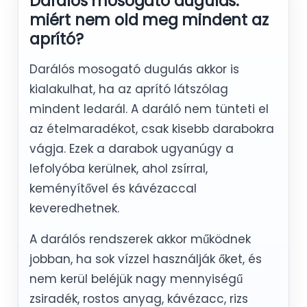
Darálós mosogató dugulás:
miért nem old meg mindent az
aprító?
Darálós mosogató dugulás akkor is
kialakulhat, ha az aprító látszólag
mindent ledarál. A daráló nem tünteti el
az ételmaradékot, csak kisebb darabokra
vágja. Ezek a darabok ugyanúgy a
lefolyóba kerülnek, ahol zsírral,
keményítővel és kávézaccal
keveredhetnek.
A darálós rendszerek akkor működnek
jobban, ha sok vízzel használják őket, és
nem kerül beléjük nagy mennyiségű
zsiradék, rostos anyag, kávézacc, rizs