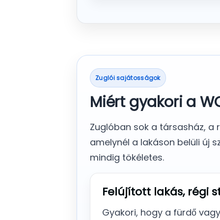
Zuglói sajátosságok
Miért gyakori a W
Zuglóban sok a társasház, a ré
amelynél a lakáson belüli új
mindig tökéletes.
Felújított lakás, régi 
Gyakori, hogy a fürdő vagy