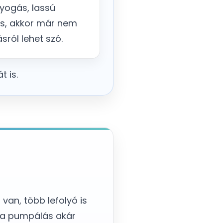
gyogás, lassú
ás, akkor már nem
sról lehet szó.
t is.
van, több lefolyó is
r a pumpálás akár