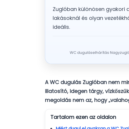
Zuglóban különösen gyakori a
lakásoknál és olyan vezetékh
ideális.
WC duguláselhárítás Nagyzugló,
A WC dugulás Zuglóban nem min
illatosító, idegen tárgy, vízkősz
megoldás nem az, hogy „valahogy 
Tartalom ezen az oldalon
Miért dugul el gyakran a WC Zu