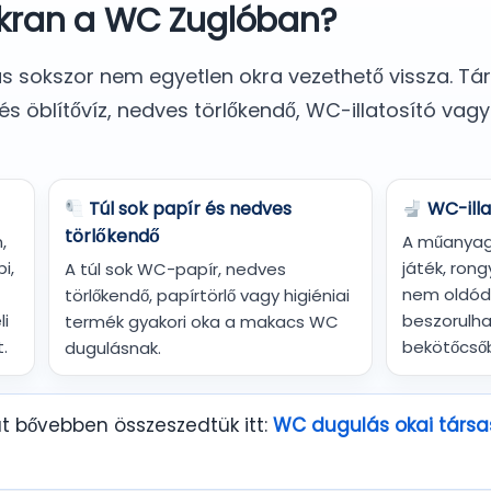
akran a WC Zuglóban?
ás sokszor nem egyetlen okra vezethető vissza. Tá
és öblítővíz, nedves törlőkendő, WC-illatosító vagy
Túl sok papír és nedves
WC-illa
törlőkendő
,
A műanyag 
i,
játék, ron
A túl sok WC-papír, nedves
nem oldódi
törlőkendő, papírtörlő vagy higiéniai
li
beszorulh
termék gyakori oka a makacs WC
.
bekötőcső
dugulásnak.
 bővebben összeszedtük itt:
WC dugulás okai társa