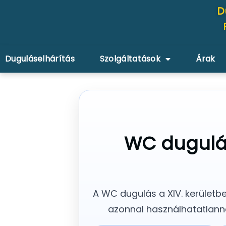
D
Duguláselhárítás
Szolgáltatások
Árak
WC dugulás
A WC dugulás a XIV. kerületb
azonnal használhatatlanná 