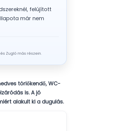
zereknél, felújított
 állapota már nem
 és Zugló más részein.
nedves törlőkendő, WC-
záródás is. A jó
ért alakult ki a dugulás.