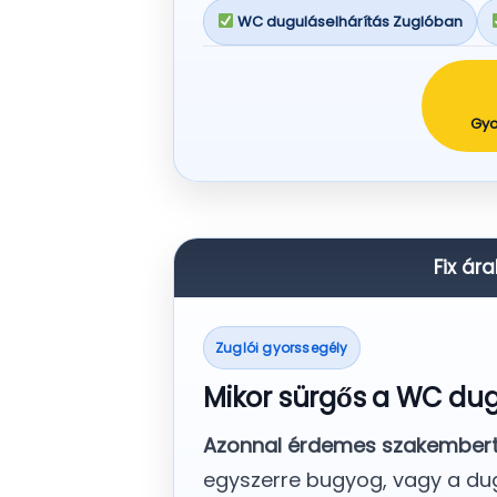
WC duguláselhárítás Zuglóban
Gyo
Fix ára
Zuglói gyorssegély
Mikor sürgős a WC dug
Azonnal érdemes szakembert 
egyszerre bugyog, vagy a du