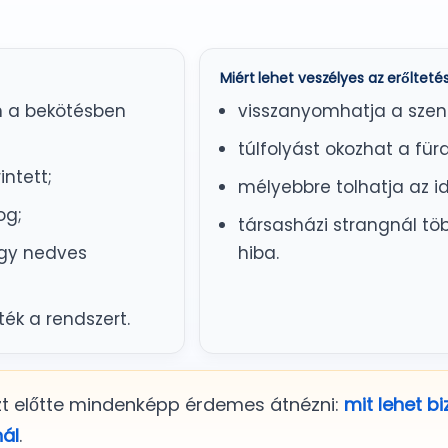
Miért lehet veszélyes az erőlteté
 a bekötésben
visszanyomhatja a szen
túlfolyást okozhat a für
intett;
mélyebbre tolhatja az i
og;
társasházi strangnál töb
vagy nedves
hiba.
ék a rendszert.
zt előtte mindenképp érdemes átnézni:
mit lehet b
ál
.