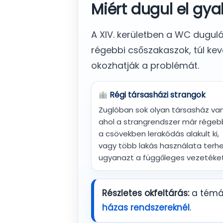
Miért dugul el gy
A XIV. kerületben a WC dugul
régebbi csőszakaszok, túl kev
okozhatják a problémát.
Régi társasházi strangok
Zuglóban sok olyan társasház van
ahol a strangrendszer már régebb
a csövekben lerakódás alakult ki,
vagy több lakás használata terhe
ugyanazt a függőleges vezetéket
Részletes okfeltárás:
a témát
házas rendszereknél
.