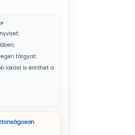
s?
nyvizet;
dőben;
degen tárgyat;
b lakást is érinthet a
iztonságosan