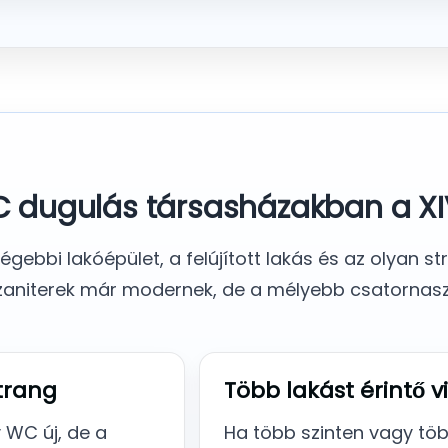
C dugulás társasházakban a XI
gebbi lakóépület, a felújított lakás és az olyan s
 szaniterek már modernek, de a mélyebb csatorna
strang
Több lakást érintő v
 WC új, de a
Ha több szinten vagy tö