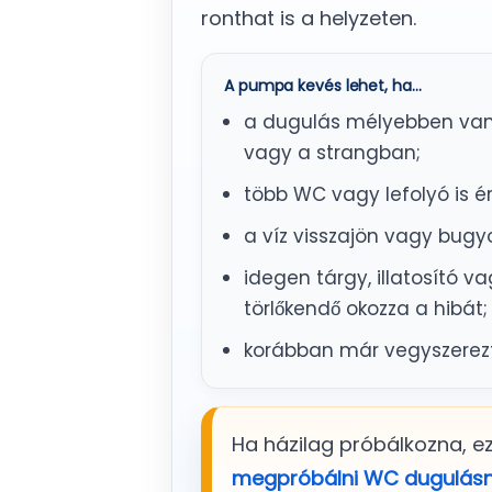
ronthat is a helyzeten.
A pumpa kevés lehet, ha…
a dugulás mélyebben van
vagy a strangban;
több WC vagy lefolyó is ér
a víz visszajön vagy bugy
idegen tárgy, illatosító 
törlőkendő okozza a hibát;
korábban már vegyszerezt
Ha házilag próbálkozna, e
megpróbálni WC dugulásn