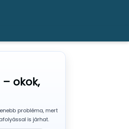
 – okok,
tlenebb probléma, mert
folyással is járhat.