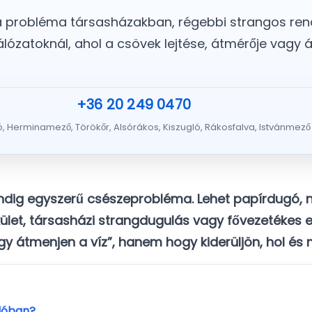
 probléma társasházakban, régebbi strangos rends
álózatoknál, ahol a csövek lejtése, átmérője vagy
+36 20 249 0470
 Herminamező, Törökőr, Alsórákos, Kiszugló, Rákosfalva, Istvánmező
dig egyszerű csészeprobléma. Lehet papírdugó, 
űkület, társasházi strangdugulás vagy fővezetékes el
átmenjen a víz”, hanem hogy kiderüljön, hol és mi
glóban?