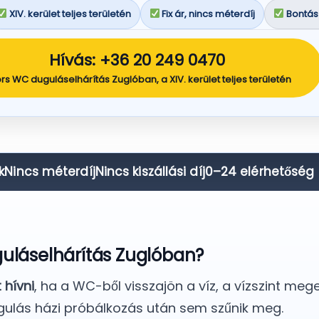
XIV. kerület teljes területén
Fix ár, nincs méterdíj
Bontás
Hívás: +36 20 249 0470
rs WC duguláselhárítás Zuglóban, a XIV. kerület teljes területén
k
Nincs méterdíj
Nincs kiszállási díj
0–24 elérhetőség
uláselhárítás Zuglóban?
hívni
, ha a WC-ből visszajön a víz, a vízszint meg
gulás házi próbálkozás után sem szűnik meg.