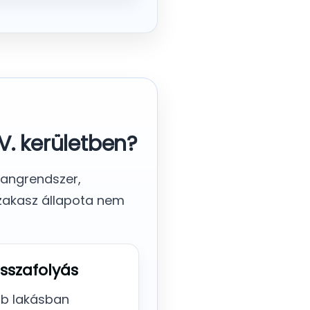
V. kerületben?
trangrendszer,
szakasz állapota nem
isszafolyás
bb lakásban