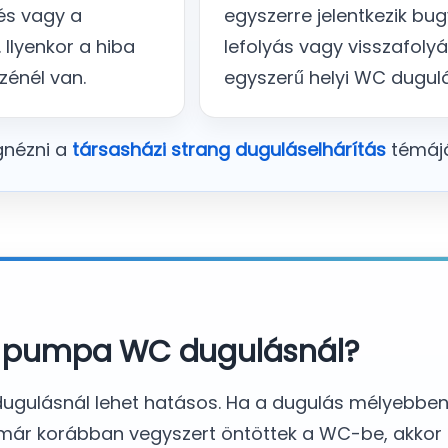
és vagy a
egyszerre jelentkezik bu
 Ilyenkor a hiba
lefolyás vagy visszafoly
zénél van.
egyszerű helyi WC dugulá
gnézni a
társasházi strang duguláselhárítás
témájá
a pumpa WC dugulásnál?
 dugulásnál lehet hatásos. Ha a dugulás mélyebben 
agy már korábban vegyszert öntöttek a WC-be, akko