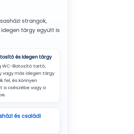
rsasházi strangok,
 idegen tárgy együtt is
tosító és idegen tárgy
WC-illatosító tartó,
gy vagy más idegen tárgy
k fel, és könnyen
at a csészébe vagy a
be.
sházi és családi