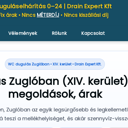
uguláselhárítás 0–24 |
Drain Expert Kft
Fix árak • Nincs
MÉTERDÍJ
• Nincs kiszállási díj
Vélemények
Rólunk
Kapcsolat
WC dugulás Zuglóban • XIV. kerület • Drain Expert Kft.
 Zuglóban (XIV. kerület)
megoldások, árak
en, Zuglóban az egyik legsürgősebb és legkelleme
teszi a mellékhelyiséget, és akár szennyvíz-vissza