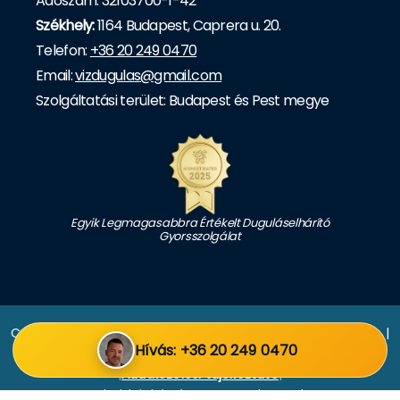
Adószám: 32103700-1-42
Székhely:
1164 Budapest, Caprera u. 20.
Telefon:
+36 20 249 0470
Email:
vizdugulas@gmail.com
Szolgáltatási terület: Budapest és Pest megye
Egyik Legmagasabbra Értékelt Duguláselhárító
Gyorsszolgálat
Copyright © 2026 Duguláselhárítás Budapest, Pest megye |
Hívás: +36 20 249 0470
Drain Expert
|
Adatkezelési tájékoztató
|
Weboldalt készítette: Batuska Csaba