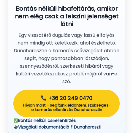
Bontás nélküli hibafeltárás, amikor
nem elég csak a felszíni jelenséget
látni
Egy visszatérő dugulás vagy lassú elfolyás
nem mindig ott keletkezik, ahol észlelhető.
Dunaharasztin a kamerás csővizsgálat abban
segít, hogy pontosabban látszódjon,
szennyeződésről, szerkezeti hibáról vagy
kültéri vezetékszakasz problémájáról van-e
szó.
+36 20 249 0470
Hívjon most – segítünk eldönteni, szükséges-
e kamerás ellenőrzés Dunaharasztin
Bontás nélküli csőellenőrzés
Vizsgálati dokumentáció
Dunaharaszti