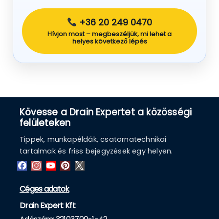
+36 20 249 0470
Hívjon most – megbeszéljük, mi lehet a
helyes következő lépés
Kövesse a Drain Expertet a közösségi
felületeken
Tippek, munkapéldák, csatornatechnikai
tartalmak és friss bejegyzések egy helyen.
Céges adatok
Drain Expert Kft