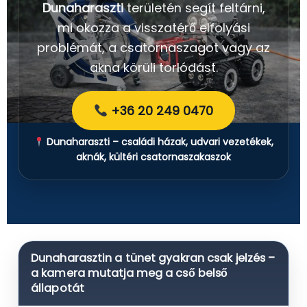
Dunaharaszti
területén segít feltárni,
mi okozza a visszatérő elfolyási
problémát, a csatornaszagot vagy az
akna körüli torlódást.
+36 20 249 0470
Dunaharaszti – családi házak, udvari vezetékek,
aknák, kültéri csatornaszakaszok
Dunaharasztin a tünet gyakran csak jelzés –
a kamera mutatja meg a cső belső
állapotát